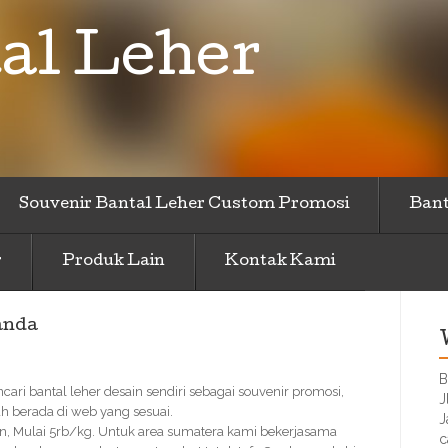
al Leher
Souvenir Bantal Leher Custom Promosi
Bant
r
Produk Lain
Kontak Kami
anda
B
cari bantal leher desain sendiri sebagai souvenir promosi,
J
h berada di web yang sesuai.
J
n, Mulai 5rb/kg. Untuk area sumatera kami bekerjasama
c