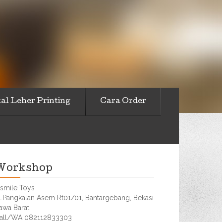
al Leher Printing
Cara Order
Workshop
smile Toys
l.Pangkalan Asem Rt01/01, Bantargebang, Bekasi
awa Barat
all/WA 082112833303