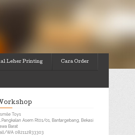
al Leher Printing
Cara Order
Workshop
smile Toys
l.Pangkalan Asem Rt01/01, Bantargebang, Bekasi
awa Barat
all/WA 082112833303