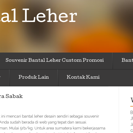
al Leher
Souvenir Bantal Leher Custom Promosi
Bant
r
Produk Lain
Kontak Kami
ra Sabak
B
ini mencari bantal leher desain sendiri sebagai souvenir
J
 Anda sudah berada di web yang tepat dan sesuai.
J
Aman, Mulai 5rb/kg. Untuk area sumatera kami bekerjasama
c