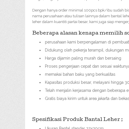
Dengan hanya order minimal 100pcs bpk/ibu sudah bisa
nama perusahaan atau tulisan lainnya dalam bantal leh
leher dalam kuantiti partai besar, kami juga siap menge
Beberapa alasan kenapa memilih sou
perusahaan kami berpengalaman di pembuata
Didukung oleh pekerja terampil, dukungan me
Harga dijamin paling murah dan bersaing
Proses pengerjaan cepat dan sesuai waktuny
memakai bahan baku yang berkualitas
Kapasitas produksi besar, melayani hingga
Telah menjalin kerjasama dengan beberapa ek
Gratis biaya kirim untuk area jakarta dan beka
Spesifikasi Produk Bantal Leher ;
Ukuran Bantal standar 32x30cm,