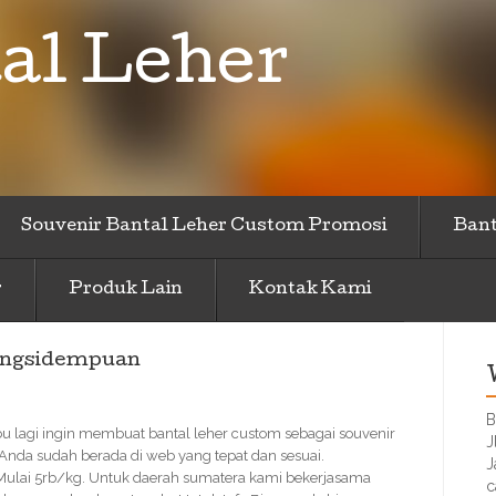
al Leher
Souvenir Bantal Leher Custom Promosi
Bant
r
Produk Lain
Kontak Kami
dangsidempuan
B
u lagi ingin membuat bantal leher custom sebagai souvenir
J
 Anda sudah berada di web yang tepat dan sesuai.
J
 Mulai 5rb/kg. Untuk daerah sumatera kami bekerjasama
c