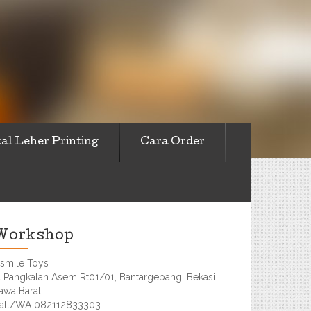
al Leher Printing
Cara Order
Workshop
smile Toys
l.Pangkalan Asem Rt01/01, Bantargebang, Bekasi
awa Barat
all/WA 082112833303