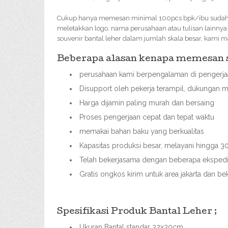
Cukup hanya memesan minimal 100pcs bpk/ibu sudah bi
meletakkan logo, nama perusahaan atau tulisan lainny
souvenir bantal leher dalam jumlah skala besar, kam
Beberapa alasan kenapa memesan so
perusahaan kami berpengalaman di pengerjaa
Disupport oleh pekerja terampil, dukungan m
Harga dijamin paling murah dan bersaing
Proses pengerjaan cepat dan tepat waktu
memakai bahan baku yang berkualitas
Kapasitas produksi besar, melayani hingga
Telah bekerjasama dengan beberapa ekspedis
Gratis ongkos kirim untuk area jakarta dan bek
Spesifikasi Produk Bantal Leher ;
Ukuran Bantal standar 32x30cm,