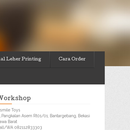
al Leher Printing
Cara Order
Workshop
smile Toys
l.Pangkalan Asem Rt01/01, Bantargebang, Bekasi
awa Barat
all/WA 082112833303