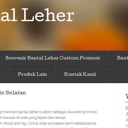
al Leher
Souvenir Bantal Leher Custom Promosi
Bant
r
Produk Lain
Kontak Kami
ir Selatan
B
agi mencari bantal leher custom sebagai souvenir promosi,
J
 berada di web yang tepat dan sesuai.
J
n, Mulai 5rb/kg. Untuk area sumatera kami bekerjasama
c