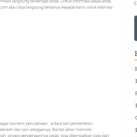
rimkan langsung ke tempat anda. Untuk informasi Biaya anda
E
.com atau bisa langsung bertanya kepada kami untuk estimasi
ebagai souvenir perusahaan , antara lain perbankkan,
 sekolah dan lain sebagainya. Bantal leher memiliki
rah, proses pengerjaannya cepat, bisa ditempatkan logo dan