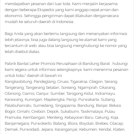
mendapatkan pesanan dari luar kota. Kami menjalin kerjasama
dengan beberapa Ekspedisi yang kami anggap cepat,aman dan
ekonomis. Sehingga pengiriman dapat dilakukan dengansecara
mudah ke seluruh daerah di Indonesia.
Bagi Anda yang akan bertemu langsung dan menanyakan informasi
lebih jelasnya, bisa juga datang langsung ke alamat kami yang
tercantum di web. atau bisa langsung menghubungi ke nomor yang
telah disebut diatas.
Pabrik Bantal Leher Promosi Perusahaan di Bandung Barat , hubungi
kami segera untuk informasi selengkapnya. kami menerima pesanan
untuk kota/ daerah di bawah ini
Rangkasbitung, Pandeglang, Ciruas, Tigaraksa, Cilegon, Serang,
Tangerang, Tangerang Selatan, Soreang, Ngamprah, Cikarang,
Cibinong, Ciamis, Cianjur, Sumber, Tarogong Kidul, Indramayu,
Karawang, Kuningan, Majalengka, Parigi, Purwakarta, Subang,
Palabuhanratu, Sumedang, Singaparna, Bandung, Banjar, Bekasi,
Bogor, Cimahi, Cirebon, Depok, Sukabumi, Tasikmalaya, Pulau
Pramuka, Kembangan, Menteng, Kebayoran Baru, Cakung, Koja,
Banjarnegara, Purwokerto, Batang, Blora, Boyolali, Brebes, Cilacap,
Demak, Purwodadi, Jepara, Karanganyar, Kebumen, Kendal, Klaten,