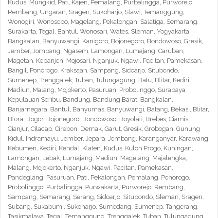
Kudus, Mungkid, Pati, Kajen, Pemalang, Purbalingga, Purworejo,
Rembang, Ungaran, Sragen, Sukoharjo, Slawi, Temanggung,
Wonogiri, Wonosobo, Magelang, Pekalongan, Salatiga, Semarang,
Surakarta, Tegal, Bantul, Wonosari, Wates, Sleman, Yogyakarta,
Bangkalan, Banyuwangi, Kanigoro, Bojonegoro, Bondowoso, Gresik,
Jember, Jombang, Ngasem, Lamongan, Lumajang, Caruban,
Magetan, Kepanjen, Mojosari, Nganjuk, Ngawi, Pacitan, Pamekasan,
Bangil, Ponorogo, Kraksaan, Sampang, Sidoarjo, Situbondo,
Sumenep, Trenggalek, Tuban, Tulungagung, Batu, Blitar, Kediri,
Madiun, Malang, Mojokerto, Pasuruan, Probolinggo, Surabaya,
Kepulauan Seribu, Bandung, Bandung Barat, Bangkalan,
Banjarnegara, Bantul, Banyumas, Banyuwangi, Batang, Bekasi, Blitar,
Blora, Bogor, Bojonegoro, Bondowoso, Boyolali, Brebes, Ciamis,
Cianjur, Cilacap, Cirebon, Demak, Garut, Gresik, Grobogan, Gunung
Kidul, Indramayu, Jember, Jepara, Jombang, Karanganyar, Karawang,
Kebumen, Kediri, Kendal, Klaten, Kudus, Kulon Progo, Kuningan,
Lamongan, Lebak, Lumajang, Madiun, Magelang, Majalengka,
Malang, Mojokerto, Nganjuk, Ngawi, Pacitan, Pamekasan,
Pandeglang, Pasuruan, Pati, Pekalongan, Pemalang, Ponorogo,
Probolinggo, Purbalingga, Purwakarta, Purworejo, Rembang,
Sampang, Semarang, Serang, Sidoarjo, Situbondo, Sleman, Sragen,
Subang, Sukabumi, Sukoharjo, Sumedang, Sumenep, Tangerang,
Tasikmalaya, Tegal, Temanggung, Trenggalek, Tuban, Tulungagung,