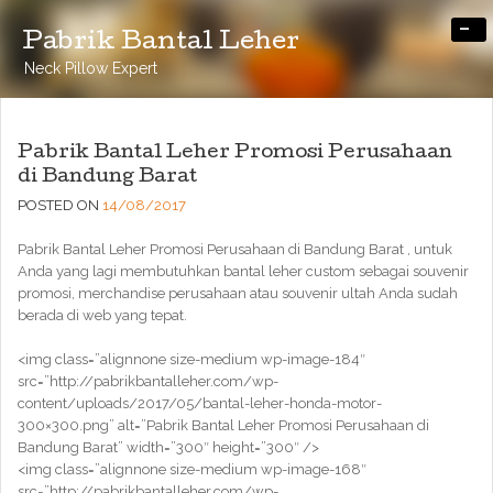
-
Pabrik Bantal Leher
Neck Pillow Expert
Pabrik Bantal Leher Promosi Perusahaan
di Bandung Barat
POSTED ON
14/08/2017
Pabrik Bantal Leher Promosi Perusahaan di Bandung Barat , untuk
Anda yang lagi membutuhkan bantal leher custom sebagai souvenir
promosi, merchandise perusahaan atau souvenir ultah Anda sudah
berada di web yang tepat.
<img class=”alignnone size-medium wp-image-184″
src=”http://pabrikbantalleher.com/wp-
content/uploads/2017/05/bantal-leher-honda-motor-
300×300.png” alt=”Pabrik Bantal Leher Promosi Perusahaan di
Bandung Barat” width=”300″ height=”300″ />
<img class=”alignnone size-medium wp-image-168″
src=”http://pabrikbantalleher.com/wp-