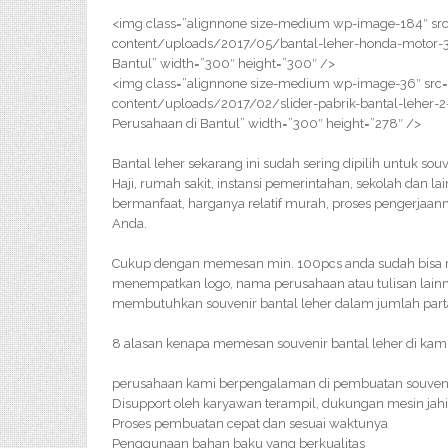
<img class=”alignnone size-medium wp-image-184″ src
content/uploads/2017/05/bantal-leher-honda-motor-30
Bantul” width=”300″ height=”300″ />
<img class=”alignnone size-medium wp-image-36″ src=
content/uploads/2017/02/slider-pabrik-bantal-leher-2
Perusahaan di Bantul” width=”300″ height=”278″ />
Bantal leher sekarang ini sudah sering dipilih untuk so
Haji, rumah sakit, instansi pemerintahan, sekolah dan l
bermanfaat, harganya relatif murah, proses pengerjaa
Anda.
Cukup dengan memesan min. 100pcs anda sudah bisa me
menempatkan logo, nama perusahaan atau tulisan lainny
membutuhkan souvenir bantal leher dalam jumlah par
8 alasan kenapa memesan souvenir bantal leher di kami
perusahaan kami berpengalaman di pembuatan souveni
Disupport oleh karyawan terampil, dukungan mesin jahi
Proses pembuatan cepat dan sesuai waktunya
Penggunaan bahan baku yang berkualitas