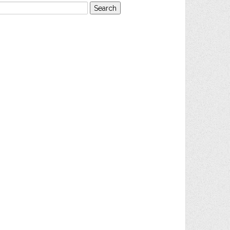
earch
or: