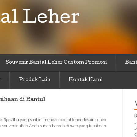
al Leher
Souvenir Bantal Leher Custom Promosi
Bant
r
Produk Lain
Kontak Kami
ahaan di Bantul
B
k Bpk/Ibu yang saat ini mencari bantal leher desain sendiri
J
 souvenir ultah Anda sudah berada di web yang tepat dan
J
c