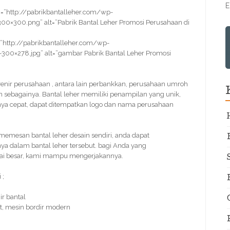
E
=”http://pabrikbantalleher.com/wp-
0×300.png” alt=”Pabrik Bantal Leher Promosi Perusahaan di
”http://pabrikbantalleher.com/wp-
-300×278.jpg” alt=”gambar Pabrik Bantal Leher Promosi
uvenir perusahaan , antara lain perbankkan, perusahaan umroh
ain sebagainya. Bantal leher memiliki penampilan yang unik,
nnya cepat, dapat ditempatkan logo dan nama perusahaan
mesan bantal leher desain sendiri, anda dapat
a dalam bantal leher tersebut. bagi Anda yang
tai besar, kami mampu mengerjakannya.
 ;
r bantal
t, mesin bordir modern