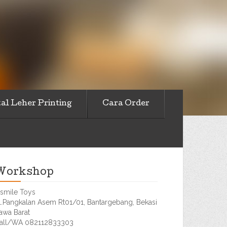
al Leher Printing
Cara Order
Workshop
smile Toys
l.Pangkalan Asem Rt01/01, Bantargebang, Bekasi
awa Barat
all/WA 082112833303