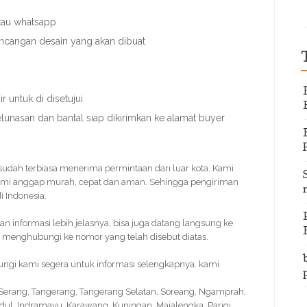
atau whatsapp
ancangan desain yang akan dibuat
 untuk di disetujui
elunasan dan bantal siap dikirimkan ke alamat buyer
 sudah terbiasa menerima permintaan dari luar kota. Kami
ami anggap murah, cepat dan aman. Sehingga pengiriman
 Indonesia.
informasi lebih jelasnya, bisa juga datang langsung ke
 menghubungi ke nomor yang telah disebut diatas.
bungi kami segera untuk informasi selengkapnya. kami
, Serang, Tangerang, Tangerang Selatan, Soreang, Ngamprah,
idul, Indramayu, Karawang, Kuningan, Majalengka, Parigi,