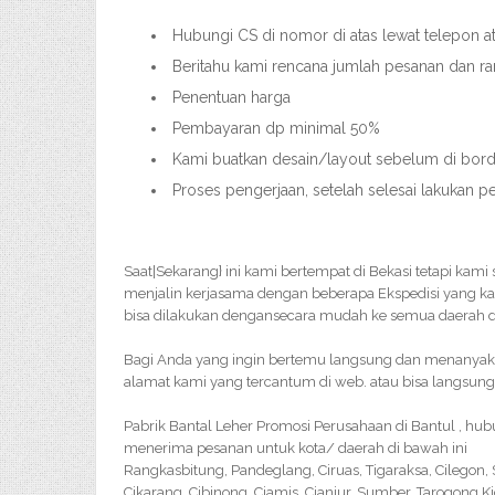
Hubungi CS di nomor di atas lewat telepon 
Beritahu kami rencana jumlah pesanan dan r
Penentuan harga
Pembayaran dp minimal 50%
Kami buatkan desain/layout sebelum di bordir
Proses pengerjaan, setelah selesai lakukan p
Saat|Sekarang} ini kami bertempat di Bekasi tetapi kami
menjalin kerjasama dengan beberapa Ekspedisi yang k
bisa dilakukan dengansecara mudah ke semua daerah di
Bagi Anda yang ingin bertemu langsung dan menanyakan 
alamat kami yang tercantum di web. atau bisa langsung
Pabrik Bantal Leher Promosi Perusahaan di Bantul , hu
menerima pesanan untuk kota/ daerah di bawah ini
Rangkasbitung, Pandeglang, Ciruas, Tigaraksa, Cilegon
Cikarang, Cibinong, Ciamis, Cianjur, Sumber, Tarogong K