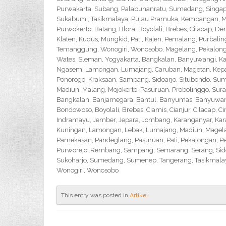
Purwakarta, Subang, Palabuhanratu, Sumedang, Singapar
Sukabumi, Tasikmalaya, Pulau Pramuka, Kembangan, Me
Purwokerto, Batang, Blora, Boyolali, Brebes, Cilacap, 
Klaten, Kudus, Mungkid, Pati, Kajen, Pemalang, Purbali
Temanggung, Wonogiri, Wonosobo, Magelang, Pekalongan,
Wates, Sleman, Yogyakarta, Bangkalan, Banyuwangi, Ka
Ngasem, Lamongan, Lumajang, Caruban, Magetan, Kepanj
Ponorogo, Kraksaan, Sampang, Sidoarjo, Situbondo, Sume
Madiun, Malang, Mojokerto, Pasuruan, Probolinggo, Sur
Bangkalan, Banjarnegara, Bantul, Banyumas, Banyuwangi,
Bondowoso, Boyolali, Brebes, Ciamis, Cianjur, Cilacap, 
Indramayu, Jember, Jepara, Jombang, Karanganyar, Kara
Kuningan, Lamongan, Lebak, Lumajang, Madiun, Magelan
Pamekasan, Pandeglang, Pasuruan, Pati, Pekalongan, P
Purworejo, Rembang, Sampang, Semarang, Serang, Sido
Sukoharjo, Sumedang, Sumenep, Tangerang, Tasikmalay
Wonogiri, Wonosobo
This entry was posted in
Artikel
.