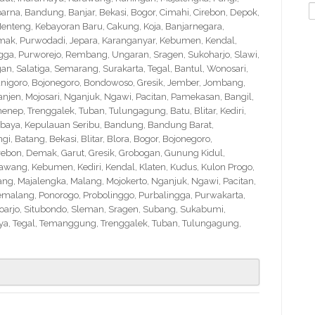
S
na, Bandung, Banjar, Bekasi, Bogor, Cimahi, Cirebon, Depok,
f
nteng, Kebayoran Baru, Cakung, Koja, Banjarnegara,
Demak, Purwodadi, Jepara, Karanganyar, Kebumen, Kendal,
ngga, Purworejo, Rembang, Ungaran, Sragen, Sukoharjo, Slawi,
 Salatiga, Semarang, Surakarta, Tegal, Bantul, Wonosari,
nigoro, Bojonegoro, Bondowoso, Gresik, Jember, Jombang,
en, Mojosari, Nganjuk, Ngawi, Pacitan, Pamekasan, Bangil,
nep, Trenggalek, Tuban, Tulungagung, Batu, Blitar, Kediri,
abaya, Kepulauan Seribu, Bandung, Bandung Barat,
 Batang, Bekasi, Blitar, Blora, Bogor, Bojonegoro,
Cirebon, Demak, Garut, Gresik, Grobogan, Gunung Kidul,
wang, Kebumen, Kediri, Kendal, Klaten, Kudus, Kulon Progo,
g, Majalengka, Malang, Mojokerto, Nganjuk, Ngawi, Pacitan,
emalang, Ponorogo, Probolinggo, Purbalingga, Purwakarta,
arjo, Situbondo, Sleman, Sragen, Subang, Sukabumi,
a, Tegal, Temanggung, Trenggalek, Tuban, Tulungagung,