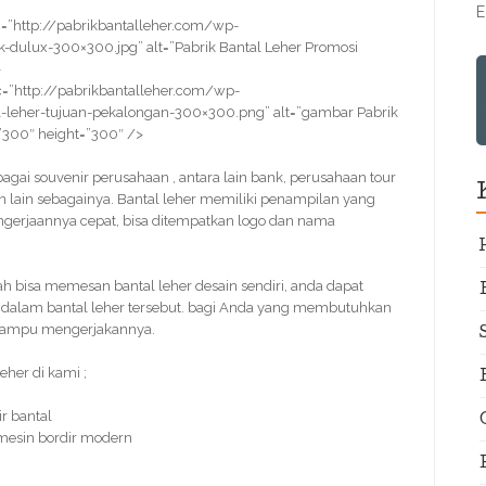
E
=”http://pabrikbantalleher.com/wp-
-dulux-300×300.jpg” alt=”Pabrik Bantal Leher Promosi
>
=”http://pabrikbantalleher.com/wp-
leher-tujuan-pekalongan-300×300.png” alt=”gambar Pabrik
”300″ height=”300″ />
ebagai souvenir perusahaan , antara lain bank, perusahaan tour
n lain sebagainya. Bantal leher memiliki penampilan yang
pengerjaannya cepat, bisa ditempatkan logo dan nama
isa memesan bantal leher desain sendiri, anda dapat
a dalam bantal leher tersebut. bagi Anda yang membutuhkan
i mampu mengerjakannya.
her di kami ;
r bantal
 mesin bordir modern