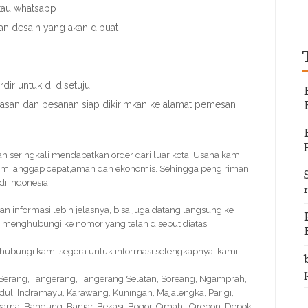
atau whatsapp
an desain yang akan dibuat
ir untuk di disetujui
unasan dan pesanan siap dikirimkan ke alamat pemesan
dah seringkali mendapatkan order dari luar kota. Usaha kami
ami anggap cepat,aman dan ekonomis. Sehingga pengiriman
i Indonesia.
informasi lebih jelasnya, bisa juga datang langsung ke
 menghubungi ke nomor yang telah disebut diatas.
 hubungi kami segera untuk informasi selengkapnya. kami
, Serang, Tangerang, Tangerang Selatan, Soreang, Ngamprah,
idul, Indramayu, Karawang, Kuningan, Majalengka, Parigi,
na, Bandung, Banjar, Bekasi, Bogor, Cimahi, Cirebon, Depok,