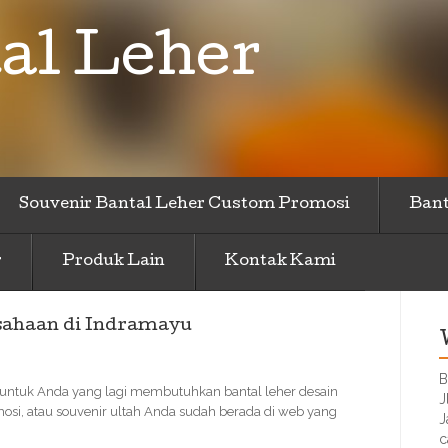
al Leher
Souvenir Bantal Leher Custom Promosi
Bant
r
Produk Lain
Kontak Kami
sahaan di Indramayu
B
, untuk Anda yang lagi membutuhkan bantal leher desain
J
mosi, atau souvenir ultah Anda sudah berada di web yang
J
c