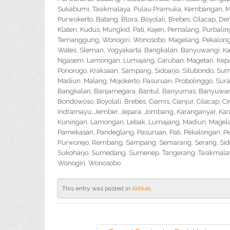
Sukabumi, Tasikmalaya, Pulau Pramuka, Kembangan, Me
Purwokerto, Batang, Blora, Boyolali, Brebes, Cilacap, 
Klaten, Kudus, Mungkid, Pati, Kajen, Pemalang, Purbali
Temanggung, Wonogiri, Wonosobo, Magelang, Pekalongan,
Wates, Sleman, Yogyakarta, Bangkalan, Banyuwangi, Ka
Ngasem, Lamongan, Lumajang, Caruban, Magetan, Kepanj
Ponorogo, Kraksaan, Sampang, Sidoarjo, Situbondo, Sume
Madiun, Malang, Mojokerto, Pasuruan, Probolinggo, Sur
Bangkalan, Banjarnegara, Bantul, Banyumas, Banyuwangi,
Bondowoso, Boyolali, Brebes, Ciamis, Cianjur, Cilacap, 
Indramayu, Jember, Jepara, Jombang, Karanganyar, Kara
Kuningan, Lamongan, Lebak, Lumajang, Madiun, Magelan
Pamekasan, Pandeglang, Pasuruan, Pati, Pekalongan, P
Purworejo, Rembang, Sampang, Semarang, Serang, Sido
Sukoharjo, Sumedang, Sumenep, Tangerang, Tasikmalay
Wonogiri, Wonosobo
This entry was posted in
Artikel
.