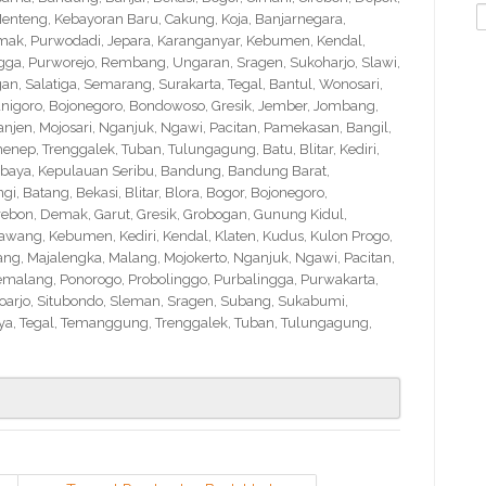
S
nteng, Kebayoran Baru, Cakung, Koja, Banjarnegara,
f
Demak, Purwodadi, Jepara, Karanganyar, Kebumen, Kendal,
ngga, Purworejo, Rembang, Ungaran, Sragen, Sukoharjo, Slawi,
 Salatiga, Semarang, Surakarta, Tegal, Bantul, Wonosari,
nigoro, Bojonegoro, Bondowoso, Gresik, Jember, Jombang,
en, Mojosari, Nganjuk, Ngawi, Pacitan, Pamekasan, Bangil,
nep, Trenggalek, Tuban, Tulungagung, Batu, Blitar, Kediri,
abaya, Kepulauan Seribu, Bandung, Bandung Barat,
 Batang, Bekasi, Blitar, Blora, Bogor, Bojonegoro,
Cirebon, Demak, Garut, Gresik, Grobogan, Gunung Kidul,
wang, Kebumen, Kediri, Kendal, Klaten, Kudus, Kulon Progo,
g, Majalengka, Malang, Mojokerto, Nganjuk, Ngawi, Pacitan,
emalang, Ponorogo, Probolinggo, Purbalingga, Purwakarta,
arjo, Situbondo, Sleman, Sragen, Subang, Sukabumi,
a, Tegal, Temanggung, Trenggalek, Tuban, Tulungagung,