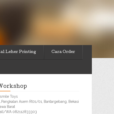
al Leher Printing
Cara Order
Workshop
smile Toys
l.Pangkalan Asem Rt01/01, Bantargebang, Bekasi
awa Barat
all/WA 082112833303