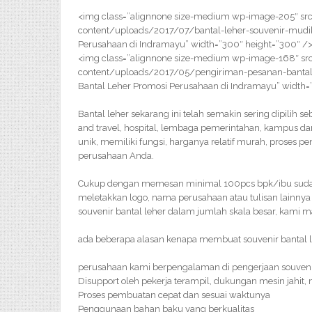
<img class=”alignnone size-medium wp-image-205″ src
content/uploads/2017/07/bantal-leher-souvenir-mudik
Perusahaan di Indramayu” width=”300″ height=”300″ /
<img class=”alignnone size-medium wp-image-168″ src
content/uploads/2017/05/pengiriman-pesanan-bantal-
Bantal Leher Promosi Perusahaan di Indramayu” width=
Bantal leher sekarang ini telah semakin sering dipilih s
and travel, hospital, lembaga pemerintahan, kampus da
unik, memiliki fungsi, harganya relatif murah, proses 
perusahaan Anda.
Cukup dengan memesan minimal 100pcs bpk/ibu sudah b
meletakkan logo, nama perusahaan atau tulisan lainny
souvenir bantal leher dalam jumlah skala besar, kam
ada beberapa alasan kenapa membuat souvenir bantal le
perusahaan kami berpengalaman di pengerjaan souveni
Disupport oleh pekerja terampil, dukungan mesin jahit,
Proses pembuatan cepat dan sesuai waktunya
Penggunaan bahan baku yang berkualitas