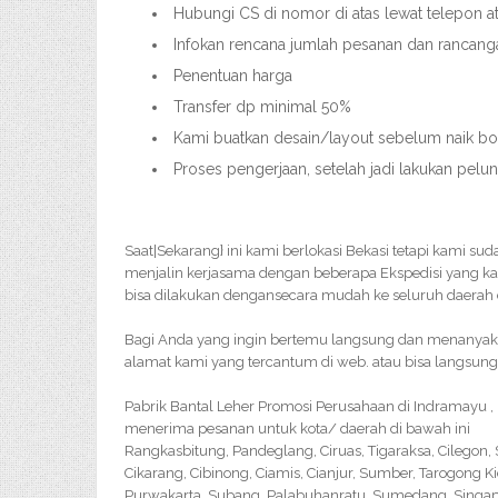
Hubungi CS di nomor di atas lewat telepon 
Infokan rencana jumlah pesanan dan rancang
Penentuan harga
Transfer dp minimal 50%
Kami buatkan desain/layout sebelum naik bord
Proses pengerjaan, setelah jadi lakukan pel
Saat|Sekarang} ini kami berlokasi Bekasi tetapi kami su
menjalin kerjasama dengan beberapa Ekspedisi yang k
bisa dilakukan dengansecara mudah ke seluruh daerah d
Bagi Anda yang ingin bertemu langsung dan menanyakan 
alamat kami yang tercantum di web. atau bisa langsung
Pabrik Bantal Leher Promosi Perusahaan di Indramayu ,
menerima pesanan untuk kota/ daerah di bawah ini
Rangkasbitung, Pandeglang, Ciruas, Tigaraksa, Cilegon
Cikarang, Cibinong, Ciamis, Cianjur, Sumber, Tarogong K
Purwakarta, Subang, Palabuhanratu, Sumedang, Singapar