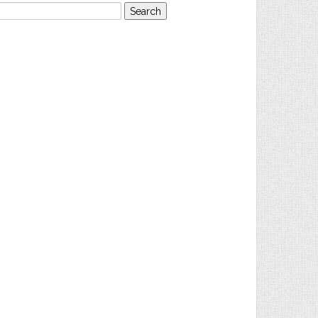
earch
or: