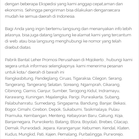
dengan beberapa Ekspedisi yang kami anggap cepat,aman dan
ekonomis. Sehingga pengiriman bisa dilakukan dengansecara
mudah ke semua daerah di Indonesia.
Bagi Anda yang ingin bertemu langsung dan menanyakan info lebih
jelasnya, bisa juga datang langsung ke alamat kami yang tercantum
di web. atau bisa langsung menghubungi ke nomor yang telah
disebut diatas.
Pabrik Bantal Leher Promosi Perusahaan di Mojokerto , hubungi kami
segera untuk informasi selengkapnya. kami menerima pesanan
untuk kota/ daerah di bawah ini
Rangkasbitung, Pandeglang, Ciruas, Tigaraksa, Cilegon, Serang,
Tangerang, Tangerang Selatan, Soreang, Ngamprah, Cikarang,
Cibinong, Ciamis, Cianjur, Sumber, Tarogong Kidul, Indramayu,
Karawang, Kuningan, Majalengka, Parigi, Purwakarta, Subang,
Palabuhanratu, Sumedang, Singaparna, Bandung, Banjar, Bekasi,
Bogor, Cimahi, Cirebon, Depok, Sukabumi, Tasikmalaya, Pulau
Pramuka, Kembangan, Menteng, Kebayoran Baru, Cakung, Koja,
Banjarnegara, Purwokerto, Batang, Blora, Boyolali, Brebes, Cilacap,
Demak, Purwodadi, Jepara, Karanganyar, Kebumen, Kendal, Klaten,
Kudus, Mungkid, Pati, Kajen, Pemalang, Purbalingga, Purworejo,