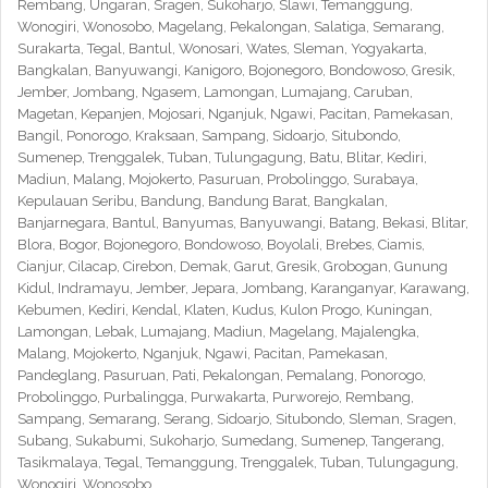
Rembang, Ungaran, Sragen, Sukoharjo, Slawi, Temanggung,
Wonogiri, Wonosobo, Magelang, Pekalongan, Salatiga, Semarang,
Surakarta, Tegal, Bantul, Wonosari, Wates, Sleman, Yogyakarta,
Bangkalan, Banyuwangi, Kanigoro, Bojonegoro, Bondowoso, Gresik,
Jember, Jombang, Ngasem, Lamongan, Lumajang, Caruban,
Magetan, Kepanjen, Mojosari, Nganjuk, Ngawi, Pacitan, Pamekasan,
Bangil, Ponorogo, Kraksaan, Sampang, Sidoarjo, Situbondo,
Sumenep, Trenggalek, Tuban, Tulungagung, Batu, Blitar, Kediri,
Madiun, Malang, Mojokerto, Pasuruan, Probolinggo, Surabaya,
Kepulauan Seribu, Bandung, Bandung Barat, Bangkalan,
Banjarnegara, Bantul, Banyumas, Banyuwangi, Batang, Bekasi, Blitar,
Blora, Bogor, Bojonegoro, Bondowoso, Boyolali, Brebes, Ciamis,
Cianjur, Cilacap, Cirebon, Demak, Garut, Gresik, Grobogan, Gunung
Kidul, Indramayu, Jember, Jepara, Jombang, Karanganyar, Karawang,
Kebumen, Kediri, Kendal, Klaten, Kudus, Kulon Progo, Kuningan,
Lamongan, Lebak, Lumajang, Madiun, Magelang, Majalengka,
Malang, Mojokerto, Nganjuk, Ngawi, Pacitan, Pamekasan,
Pandeglang, Pasuruan, Pati, Pekalongan, Pemalang, Ponorogo,
Probolinggo, Purbalingga, Purwakarta, Purworejo, Rembang,
Sampang, Semarang, Serang, Sidoarjo, Situbondo, Sleman, Sragen,
Subang, Sukabumi, Sukoharjo, Sumedang, Sumenep, Tangerang,
Tasikmalaya, Tegal, Temanggung, Trenggalek, Tuban, Tulungagung,
Wonogiri, Wonosobo