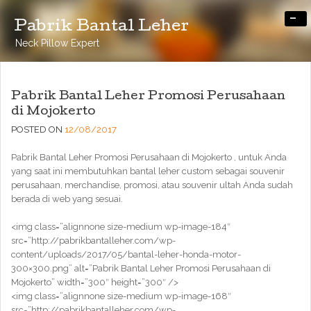
-
Pabrik Bantal Leher
Neck Pillow Expert
Pabrik Bantal Leher Promosi Perusahaan
di Mojokerto
POSTED ON
12/08/2017
Pabrik Bantal Leher Promosi Perusahaan di Mojokerto , untuk Anda
yang saat ini membutuhkan bantal leher custom sebagai souvenir
perusahaan, merchandise, promosi, atau souvenir ultah Anda sudah
berada di web yang sesuai.
<img class=”alignnone size-medium wp-image-184″
src=”http://pabrikbantalleher.com/wp-
content/uploads/2017/05/bantal-leher-honda-motor-
300×300.png” alt=”Pabrik Bantal Leher Promosi Perusahaan di
Mojokerto” width=”300″ height=”300″ />
<img class=”alignnone size-medium wp-image-168″
src=”http://pabrikbantalleher.com/wp-