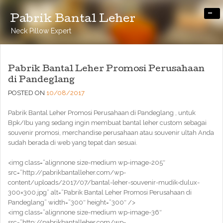
-
Pabrik Bantal Leher
Neck Pillow Expert
Pabrik Bantal Leher Promosi Perusahaan
di Pandeglang
POSTED ON
10/08/2017
Pabrik Bantal Leher Promosi Perusahaan di Pandeglang , untuk
Bpk/Ibu yang sedang ingin membuat bantal leher custom sebagai
souvenir promosi, merchandise perusahaan atau souvenir ultah Anda
sudah berada di web yang tepat dan sesuai.
<img class=”alignnone size-medium wp-image-205″
src=”http://pabrikbantalleher.com/wp-
content/uploads/2017/07/bantal-leher-souvenir-mudik-dulux-
300×300.jpg” alt=”Pabrik Bantal Leher Promosi Perusahaan di
Pandeglang” width=”300″ height=”300″ />
<img class=”alignnone size-medium wp-image-36″
src=”http://pabrikbantalleher.com/wp-