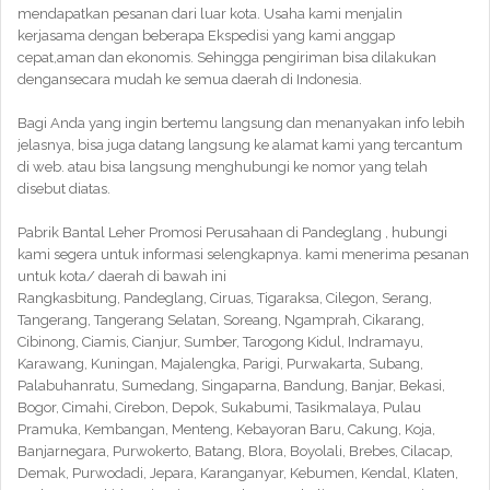
mendapatkan pesanan dari luar kota. Usaha kami menjalin
kerjasama dengan beberapa Ekspedisi yang kami anggap
cepat,aman dan ekonomis. Sehingga pengiriman bisa dilakukan
dengansecara mudah ke semua daerah di Indonesia.
Bagi Anda yang ingin bertemu langsung dan menanyakan info lebih
jelasnya, bisa juga datang langsung ke alamat kami yang tercantum
di web. atau bisa langsung menghubungi ke nomor yang telah
disebut diatas.
Pabrik Bantal Leher Promosi Perusahaan di Pandeglang , hubungi
kami segera untuk informasi selengkapnya. kami menerima pesanan
untuk kota/ daerah di bawah ini
Rangkasbitung, Pandeglang, Ciruas, Tigaraksa, Cilegon, Serang,
Tangerang, Tangerang Selatan, Soreang, Ngamprah, Cikarang,
Cibinong, Ciamis, Cianjur, Sumber, Tarogong Kidul, Indramayu,
Karawang, Kuningan, Majalengka, Parigi, Purwakarta, Subang,
Palabuhanratu, Sumedang, Singaparna, Bandung, Banjar, Bekasi,
Bogor, Cimahi, Cirebon, Depok, Sukabumi, Tasikmalaya, Pulau
Pramuka, Kembangan, Menteng, Kebayoran Baru, Cakung, Koja,
Banjarnegara, Purwokerto, Batang, Blora, Boyolali, Brebes, Cilacap,
Demak, Purwodadi, Jepara, Karanganyar, Kebumen, Kendal, Klaten,