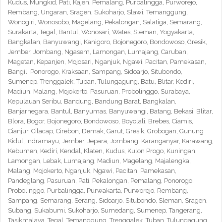
Kudus, Mungkid, Pati, Kajen, Pemalang, Purbalingga, Purworejo,
Rembang, Ungaran, Sragen, Sukoharjo, Slawi, Temanggung,
Wonogiri, Wonosobo, Magelang, Pekalongan, Salatiga, Semarang,
Surakarta, Tegal, Bantul, Wonosari, Wates, Sleman, Yogyakarta,
Bangkalan, Banyuwangi, Kanigoro, Bojonegoro, Bondowoso, Gresik,
Jember, Jombang, Ngasem, Lamongan, Lumajang, Caruban,
Magetan, Kepanjen, Mojosari, Nganjuk, Ngawi, Pacitan, Pamekasan,
Bangil, Ponorogo, Kraksaan, Sampang, Sidoarjo, Situbondo,
Sumenep, Trenggalek, Tuban, Tulungagung, Batu, Blitar, Kediri,
Madiun, Malang, Mojokerto, Pasuruan, Probolinggo, Surabaya,
Kepulauan Seribu, Bandung, Bandung Barat, Bangkalan,
Banjarnegara, Bantul, Banyumas, Banyuwangi, Batang, Bekasi, Blitar,
Blora, Bogor, Bojonegoro, Bondowoso, Boyolali, Brebes, Ciamis,
Cianjur, Cilacap, Cirebon, Demak, Garut, Gresik, Grobogan, Gunung
Kidul, Indramayu, Jember, Jepara, Jombang, Karanganyar, Karawang,
Kebumen, Kediri, Kendal, Klaten, Kudus, Kulon Progo, Kuningan,
Lamongan, Lebak, Lumajang, Madiun, Magelang, Majalengka,
Malang, Mojokerto, Nganjuk, Ngawi, Pacitan, Pamekasan,
Pandeglang, Pasuruan, Pati, Pekalongan, Pemalang, Ponorogo,
Probolinggo, Purbalingga, Purwakarta, Purworejo, Rembang,
Sampang, Semarang, Serang, Sidoarjo, Situbondo, Sleman, Sragen,
Subang, Sukabumi, Sukoharjo, Sumedang, Sumenep, Tangerang,
Tasikmalaya, Tegal, Temanggung, Trenggalek, Tuban, Tulungagung,