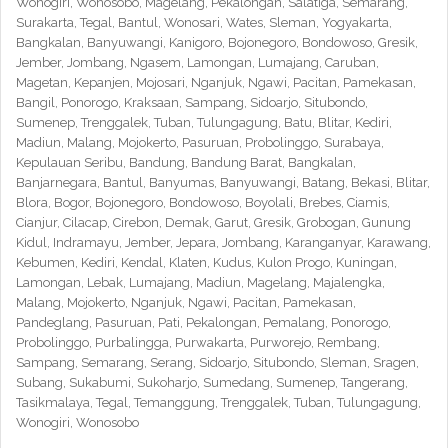
Wonogiri, Wonosobo, Magelang, Pekalongan, Salatiga, Semarang,
Surakarta, Tegal, Bantul, Wonosari, Wates, Sleman, Yogyakarta,
Bangkalan, Banyuwangi, Kanigoro, Bojonegoro, Bondowoso, Gresik,
Jember, Jombang, Ngasem, Lamongan, Lumajang, Caruban,
Magetan, Kepanjen, Mojosari, Nganjuk, Ngawi, Pacitan, Pamekasan,
Bangil, Ponorogo, Kraksaan, Sampang, Sidoarjo, Situbondo,
Sumenep, Trenggalek, Tuban, Tulungagung, Batu, Blitar, Kediri,
Madiun, Malang, Mojokerto, Pasuruan, Probolinggo, Surabaya,
Kepulauan Seribu, Bandung, Bandung Barat, Bangkalan,
Banjarnegara, Bantul, Banyumas, Banyuwangi, Batang, Bekasi, Blitar,
Blora, Bogor, Bojonegoro, Bondowoso, Boyolali, Brebes, Ciamis,
Cianjur, Cilacap, Cirebon, Demak, Garut, Gresik, Grobogan, Gunung
Kidul, Indramayu, Jember, Jepara, Jombang, Karanganyar, Karawang,
Kebumen, Kediri, Kendal, Klaten, Kudus, Kulon Progo, Kuningan,
Lamongan, Lebak, Lumajang, Madiun, Magelang, Majalengka,
Malang, Mojokerto, Nganjuk, Ngawi, Pacitan, Pamekasan,
Pandeglang, Pasuruan, Pati, Pekalongan, Pemalang, Ponorogo,
Probolinggo, Purbalingga, Purwakarta, Purworejo, Rembang,
Sampang, Semarang, Serang, Sidoarjo, Situbondo, Sleman, Sragen,
Subang, Sukabumi, Sukoharjo, Sumedang, Sumenep, Tangerang,
Tasikmalaya, Tegal, Temanggung, Trenggalek, Tuban, Tulungagung,
Wonogiri, Wonosobo