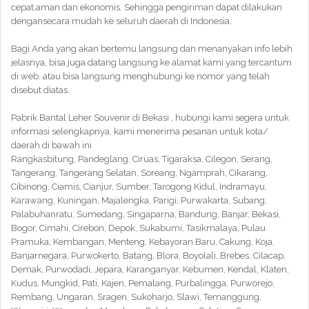
cepat,aman dan ekonomis. Sehingga pengiriman dapat dilakukan
dengansecara mudah ke seluruh daerah di Indonesia.
Bagi Anda yang akan bertemu langsung dan menanyakan info lebih
jelasnya, bisa juga datang langsung ke alamat kami yang tercantum
di web. atau bisa langsung menghubungi ke nomor yang telah
disebut diatas.
Pabrik Bantal Leher Souvenir di Bekasi , hubungi kami segera untuk
informasi selengkapnya. kami menerima pesanan untuk kota/
daerah di bawah ini
Rangkasbitung, Pandeglang, Ciruas, Tigaraksa, Cilegon, Serang,
Tangerang, Tangerang Selatan, Soreang, Ngamprah, Cikarang,
Cibinong, Ciamis, Cianjur, Sumber, Tarogong Kidul, Indramayu,
Karawang, Kuningan, Majalengka, Parigi, Purwakarta, Subang,
Palabuhanratu, Sumedang, Singaparna, Bandung, Banjar, Bekasi,
Bogor, Cimahi, Cirebon, Depok, Sukabumi, Tasikmalaya, Pulau
Pramuka, Kembangan, Menteng, Kebayoran Baru, Cakung, Koja,
Banjarnegara, Purwokerto, Batang, Blora, Boyolali, Brebes, Cilacap,
Demak, Purwodadi, Jepara, Karanganyar, Kebumen, Kendal, Klaten,
Kudus, Mungkid, Pati, Kajen, Pemalang, Purbalingga, Purworejo,
Rembang, Ungaran, Sragen, Sukoharjo, Slawi, Temanggung,