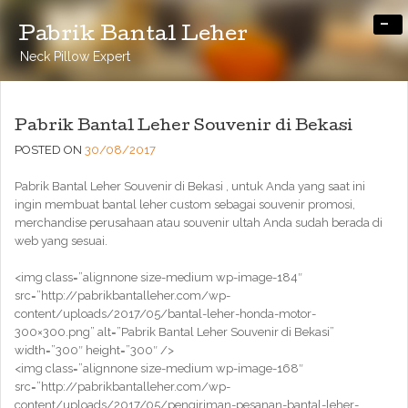
-
Pabrik Bantal Leher
Neck Pillow Expert
Pabrik Bantal Leher Souvenir di Bekasi
POSTED ON
30/08/2017
Pabrik Bantal Leher Souvenir di Bekasi , untuk Anda yang saat ini
ingin membuat bantal leher custom sebagai souvenir promosi,
merchandise perusahaan atau souvenir ultah Anda sudah berada di
web yang sesuai.
<img class=”alignnone size-medium wp-image-184″
src=”http://pabrikbantalleher.com/wp-
content/uploads/2017/05/bantal-leher-honda-motor-
300×300.png” alt=”Pabrik Bantal Leher Souvenir di Bekasi”
width=”300″ height=”300″ />
<img class=”alignnone size-medium wp-image-168″
src=”http://pabrikbantalleher.com/wp-
content/uploads/2017/05/pengiriman-pesanan-bantal-leher-