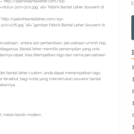
=”http://pabrikbantalleher.com/wp-
E
dulux-300×300.jpg” alt=”Pabrik Bantal Leher Souvenir di
”http://pabrikbantalleher.com/wp-
300×278.jpg” alt=”gambar Pabrik Bantal Leher Souvenir di
r perusahaan , antara lain perbankkan, perusahaan umroh Haji,
bagainya. Bantal leher memiliki penampilan yang unik,
atannya cepat, bisa ditempatkan logo dan nama perusahaan
der bantal leher custom, anda dapat menempatkan logo,
er tersebut. bagi Anda yang memerlukan souvenir bantal
jakannya.
t, mesin bordir modern