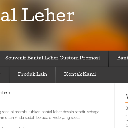
al Leher
Souvenir Bantal Leher Custom Promosi
Bant
r
Produk Lain
Kontak Kami
aten
B
g saat ini membutuhkan bantal leher desain sendiri sebagai
J
nir ultah Anda sudah berada di web yang sesuai.
J
c