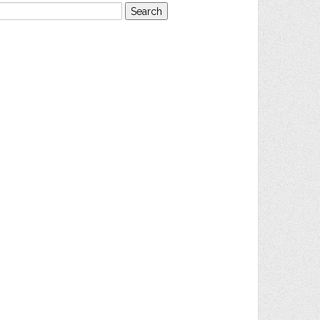
earch
or: