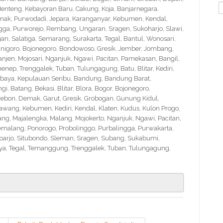
S
nteng, Kebayoran Baru, Cakung, Koja, Banjarnegara,
f
Demak, Purwodadi, Jepara, Karanganyar, Kebumen, Kendal,
ngga, Purworejo, Rembang, Ungaran, Sragen, Sukoharjo, Slawi,
 Salatiga, Semarang, Surakarta, Tegal, Bantul, Wonosari,
nigoro, Bojonegoro, Bondowoso, Gresik, Jember, Jombang,
en, Mojosari, Nganjuk, Ngawi, Pacitan, Pamekasan, Bangil,
nep, Trenggalek, Tuban, Tulungagung, Batu, Blitar, Kediri,
abaya, Kepulauan Seribu, Bandung, Bandung Barat,
 Batang, Bekasi, Blitar, Blora, Bogor, Bojonegoro,
Cirebon, Demak, Garut, Gresik, Grobogan, Gunung Kidul,
wang, Kebumen, Kediri, Kendal, Klaten, Kudus, Kulon Progo,
g, Majalengka, Malang, Mojokerto, Nganjuk, Ngawi, Pacitan,
emalang, Ponorogo, Probolinggo, Purbalingga, Purwakarta,
arjo, Situbondo, Sleman, Sragen, Subang, Sukabumi,
a, Tegal, Temanggung, Trenggalek, Tuban, Tulungagung,