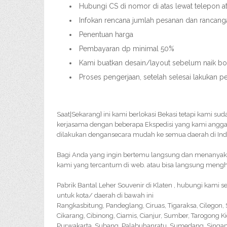
Hubungi CS di nomor di atas lewat telepon 
Infokan rencana jumlah pesanan dan rancang
Penentuan harga
Pembayaran dp minimal 50%
Kami buatkan desain/layout sebelum naik bord
Proses pengerjaan, setelah selesai lakukan 
Saat|Sekarang} ini kami berlokasi Bekasi tetapi kami su
kerjasama dengan beberapa Ekspedisi yang kami angga
dilakukan dengansecara mudah ke semua daerah di Ind
Bagi Anda yang ingin bertemu langsung dan menanyakan 
kami yang tercantum di web. atau bisa langsung menghu
Pabrik Bantal Leher Souvenir di Klaten , hubungi kami
untuk kota/ daerah di bawah ini
Rangkasbitung, Pandeglang, Ciruas, Tigaraksa, Cilegon
Cikarang, Cibinong, Ciamis, Cianjur, Sumber, Tarogong K
Purwakarta, Subang, Palabuhanratu, Sumedang, Singapar