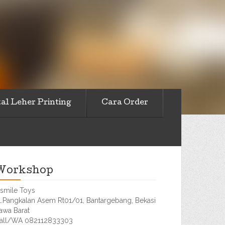
al Leher Printing
Cara Order
Workshop
smile Toys
l.Pangkalan Asem Rt01/01, Bantargebang, Bekasi
awa Barat
all/WA 082112833303