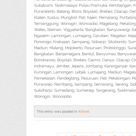
Sukabumi, Tasikmalaya, Pulau Pramuka, Kembangan, Me
Purwokerto, Batang, Blora, Boyolali, Brebes, Cilacap, 
Klaten, Kudus, Mungkid, Pati, Kajen, Pemalang, Purbali
Temanggung, Wonogiri, Wonosobo, Magelang, Pekalongan,
Wates, Sleman, Yogyakarta, Bangkalan, Banyuwangi, Ka
Ngasem, Lamongan, Lumajang, Caruban, Magetan, Kepanj
Ponorogo, Kraksaan, Sampang, Sidoarjo, Situbondo, Sume
Madiun, Malang, Mojokerto, Pasuruan, Probolinggo, Sur
Bangkalan, Banjarnegara, Bantul, Banyumas, Banyuwangi,
Bondowoso, Boyolali, Brebes, Ciamis, Cianjur, Cilacap, 
Indramayu, Jember, Jepara, Jombang, Karanganyar, Kara
Kuningan, Lamongan, Lebak, Lumajang, Madiun, Magelan
Pamekasan, Pandeglang, Pasuruan, Pati, Pekalongan, P
Purworejo, Rembang, Sampang, Semarang, Serang, Sido
Sukoharjo, Sumedang, Sumenep, Tangerang, Tasikmalay
Wonogiri, Wonosobo
This entry was posted in
Artikel
.