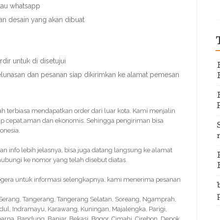
atau whatsapp
an desain yang akan dibuat
ir untuk di disetujui
pelunasan dan pesanan siap dikirimkan ke alamat pemesan
dah terbiasa mendapatkan order dari luar kota. Kami menjalin
p cepat,aman dan ekonomis. Sehingga pengiriman bisa
onesia.
info lebih jelasnya, bisa juga datang langsung ke alamat
bungi ke nomor yang telah disebut diatas.
 segera untuk informasi selengkapnya. kami menerima pesanan
, Serang, Tangerang, Tangerang Selatan, Soreang, Ngamprah,
idul, Indramayu, Karawang, Kuningan, Majalengka, Parigi,
na, Bandung, Banjar, Bekasi, Bogor, Cimahi, Cirebon, Depok,