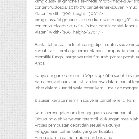
<img class=”alignnone size-medium wp-image-205″ src
content/uploads/2017/07/bantal-leher-souvenir-mudik-
Klaten” width=”300″ height=”300″ />
<img class=”alignnone size-medium wp-image-36″ src=
content/uploads/2017/02/slider-pabrik-bantal-leher-2-
Klaten” width=”300″ height=”278″ />
Bantal leher saat ini telah sering dipilih untuk souveni
rumah sakit, lembaga pemerintahan, kampus dan lain se
memiliki fungsi, harganya relatif murah, proses pembu
Anda.
hanya dengan order min. 100pcs bpk/ibu sudah bisa or
nama perusahaan atau tulisan lainnya dalam bantal leh
leher dalam kuantiti skala besar, kami juga siap menger
8 alasan kenapa memilih souvenir bantal leher di kami ;
Kami berpengalaman di pengerjaan souvenir bantal
Didukung oleh karyawan terampil, dukungan mesin jahi
Proses pembuatan cepat dan sesuai waktunya
Penggunaan bahan baku yang berkualitas
Harga dijamin paling murah dan bersaing