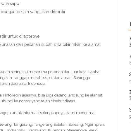
u whatsapp
ncangan desain yang akan dibordir
dir untuk di approve
elunasan dan pesanan sudah bisa dikirimkan ke alamat
 sudah seringkali menerima pesanan dari luar kota. Usaha
ang kami anggap murah, cepat dan aman. Sehingga
uruh daerah di Indonesia.
info lebih jelasnya, bisa juga datang langsung ke alamat
bungi ke nomor yang telah disebut diatas.
 segera untuk informasi selengkapnya. kami menerima
, Serang, Tangerang, Tangerang Selatan, Soreang, Ngamprah,
idul, Indramayu, Karawang, Kuningan, Majalengka, Parigi,