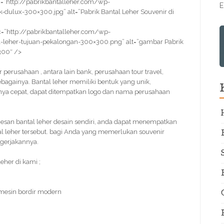
=”http://pabrikbantalleher.com/wp-
E
dulux-300×300.jpg” alt=”Pabrik Bantal Leher Souvenir di
=”http://pabrikbantalleher.com/wp-
leher-tujuan-pekalongan-300×300.png” alt=”gambar Pabrik
300″ />
ir perusahaan , antara lain bank, perusahaan tour travel,
bagainya. Bantal leher memiliki bentuk yang unik,
nya cepat, dapat ditempatkan logo dan nama perusahaan
san bantal leher desain sendiri, anda dapat menempatkan
al leher tersebut. bagi Anda yang memerlukan souvenir
ngerjakannya.
her di kami ;
 mesin bordir modern