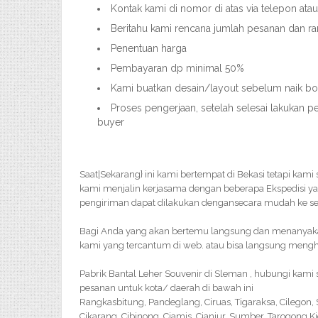
Kontak kami di nomor di atas via telepon ata
Beritahu kami rencana jumlah pesanan dan ra
Penentuan harga
Pembayaran dp minimal 50%
Kami buatkan desain/layout sebelum naik bor
Proses pengerjaan, setelah selesai lakukan p
buyer
Saat|Sekarang} ini kami bertempat di Bekasi tetapi kami
kami menjalin kerjasama dengan beberapa Ekspedisi y
pengiriman dapat dilakukan dengansecara mudah ke sel
Bagi Anda yang akan bertemu langsung dan menanyakan 
kami yang tercantum di web. atau bisa langsung menghu
Pabrik Bantal Leher Souvenir di Sleman , hubungi kami
pesanan untuk kota/ daerah di bawah ini
Rangkasbitung, Pandeglang, Ciruas, Tigaraksa, Cilegon
Cikarang, Cibinong, Ciamis, Cianjur, Sumber, Tarogong K