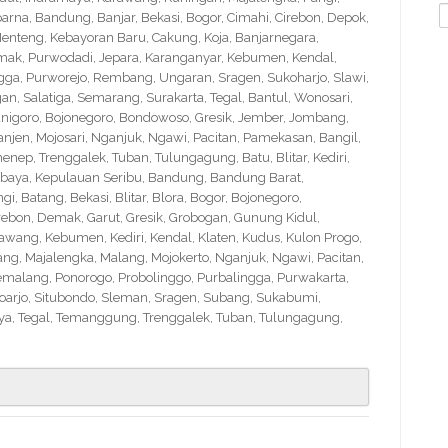
S
na, Bandung, Banjar, Bekasi, Bogor, Cimahi, Cirebon, Depok,
f
nteng, Kebayoran Baru, Cakung, Koja, Banjarnegara,
Demak, Purwodadi, Jepara, Karanganyar, Kebumen, Kendal,
ngga, Purworejo, Rembang, Ungaran, Sragen, Sukoharjo, Slawi,
 Salatiga, Semarang, Surakarta, Tegal, Bantul, Wonosari,
nigoro, Bojonegoro, Bondowoso, Gresik, Jember, Jombang,
en, Mojosari, Nganjuk, Ngawi, Pacitan, Pamekasan, Bangil,
nep, Trenggalek, Tuban, Tulungagung, Batu, Blitar, Kediri,
abaya, Kepulauan Seribu, Bandung, Bandung Barat,
 Batang, Bekasi, Blitar, Blora, Bogor, Bojonegoro,
Cirebon, Demak, Garut, Gresik, Grobogan, Gunung Kidul,
wang, Kebumen, Kediri, Kendal, Klaten, Kudus, Kulon Progo,
g, Majalengka, Malang, Mojokerto, Nganjuk, Ngawi, Pacitan,
emalang, Ponorogo, Probolinggo, Purbalingga, Purwakarta,
arjo, Situbondo, Sleman, Sragen, Subang, Sukabumi,
a, Tegal, Temanggung, Trenggalek, Tuban, Tulungagung,