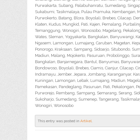
Purwakarta, Subang, Palabuhanratu, Sumedang, Singapar
Sukabumi, Tasikmalaya, Pulau Pramuka, Kembangan, Me
Purwokerto, Batang, Blora, Boyolali, Brebes, Cilacap, 
Klaten, Kudus, Mungkid, Pati, Kajen, Pemalang, Purbali
Temanggung, Wonogiri, Wonosobo, Magelang, Pekalongan,
Wates, Sleman, Yogyakarta, Bangkalan, Banyuwangi, Ka
Ngasem, Lamongan, Lumajang, Caruban, Magetan, Kepanj
Ponorogo, Kraksaan, Sampang, Sidoarjo, Situbondo, Sume
Madiun, Malang, Mojokerto, Pasuruan, Probolinggo, Sur
Bangkalan, Banjarnegara, Bantul, Banyumas, Banyuwangi,
Bondowoso, Boyolali, Brebes, Ciamis, Cianjur, Cilacap, 
Indramayu, Jember, Jepara, Jombang, Karanganyar, Kara
Kuningan, Lamongan, Lebak, Lumajang, Madiun, Magelan
Pamekasan, Pandeglang, Pasuruan, Pati, Pekalongan, P
Purworejo, Rembang, Sampang, Semarang, Serang, Sido
Sukoharjo, Sumedang, Sumenep, Tangerang, Tasikmalay
Wonogiri, Wonosobo
This entry was posted in
Artikel
.