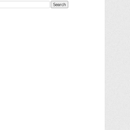
earch
or: