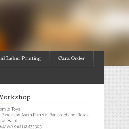
al Leher Printing
Cara Order
Workshop
smile Toys
l.Pangkalan Asem Rt01/01, Bantargebang, Bekasi
awa Barat
all/WA 082112833303