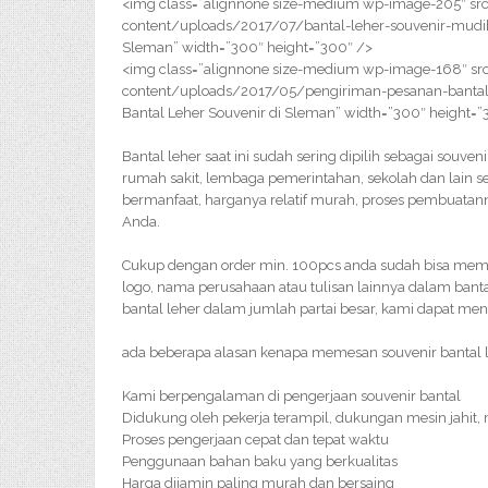
<img class=”alignnone size-medium wp-image-205″ src
content/uploads/2017/07/bantal-leher-souvenir-mudik-
Sleman” width=”300″ height=”300″ />
<img class=”alignnone size-medium wp-image-168″ src
content/uploads/2017/05/pengiriman-pesanan-bantal-
Bantal Leher Souvenir di Sleman” width=”300″ height=”
Bantal leher saat ini sudah sering dipilih sebagai souven
rumah sakit, lembaga pemerintahan, sekolah dan lain se
bermanfaat, harganya relatif murah, proses pembuatan
Anda.
Cukup dengan order min. 100pcs anda sudah bisa meme
logo, nama perusahaan atau tulisan lainnya dalam bant
bantal leher dalam jumlah partai besar, kami dapat me
ada beberapa alasan kenapa memesan souvenir bantal le
Kami berpengalaman di pengerjaan souvenir bantal
Didukung oleh pekerja terampil, dukungan mesin jahit,
Proses pengerjaan cepat dan tepat waktu
Penggunaan bahan baku yang berkualitas
Harga dijamin paling murah dan bersaing