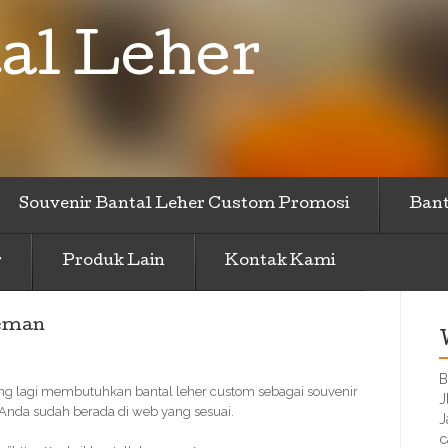
al Leher
Souvenir Bantal Leher Custom Promosi
Bant
r
Produk Lain
Kontak Kami
leman
B
ang lagi membutuhkan bantal leher custom sebagai souvenir
J
 Anda sudah berada di web yang sesuai.
J
c