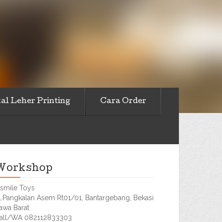
al Leher Printing
Cara Order
Workshop
smile Toys
l.Pangkalan Asem Rt01/01, Bantargebang, Bekasi
awa Barat
all/WA 082112833303