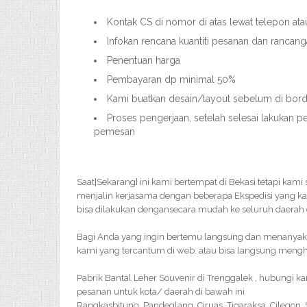
Kontak CS di nomor di atas lewat telepon at
Infokan rencana kuantiti pesanan dan rancan
Penentuan harga
Pembayaran dp minimal 50%
Kami buatkan desain/layout sebelum di bordir
Proses pengerjaan, setelah selesai lakukan p
pemesan
Saat|Sekarang} ini kami bertempat di Bekasi tetapi kami
menjalin kerjasama dengan beberapa Ekspedisi yang k
bisa dilakukan dengansecara mudah ke seluruh daerah d
Bagi Anda yang ingin bertemu langsung dan menanyakan 
kami yang tercantum di web. atau bisa langsung menghu
Pabrik Bantal Leher Souvenir di Trenggalek , hubungi 
pesanan untuk kota/ daerah di bawah ini
Rangkasbitung, Pandeglang, Ciruas, Tigaraksa, Cilegon