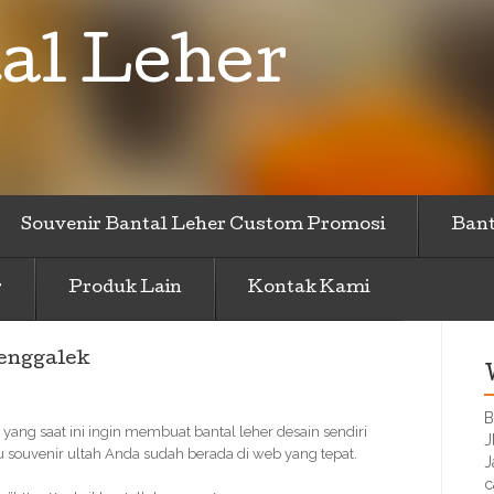
al Leher
Souvenir Bantal Leher Custom Promosi
Bant
r
Produk Lain
Kontak Kami
renggalek
B
 yang saat ini ingin membuat bantal leher desain sendiri
J
 souvenir ultah Anda sudah berada di web yang tepat.
J
c