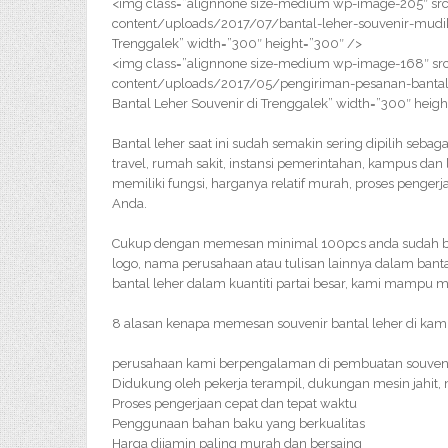
<img class=”alignnone size-medium wp-image-205″ src
content/uploads/2017/07/bantal-leher-souvenir-mudik-
Trenggalek” width=”300″ height=”300″ />
<img class=”alignnone size-medium wp-image-168″ src
content/uploads/2017/05/pengiriman-pesanan-bantal-
Bantal Leher Souvenir di Trenggalek” width=”300″ heig
Bantal leher saat ini sudah semakin sering dipilih sebag
travel, rumah sakit, instansi pemerintahan, kampus dan
memiliki fungsi, harganya relatif murah, proses penge
Anda.
Cukup dengan memesan minimal 100pcs anda sudah bisa 
logo, nama perusahaan atau tulisan lainnya dalam bant
bantal leher dalam kuantiti partai besar, kami mampu 
8 alasan kenapa memesan souvenir bantal leher di kami
perusahaan kami berpengalaman di pembuatan souveni
Didukung oleh pekerja terampil, dukungan mesin jahit,
Proses pengerjaan cepat dan tepat waktu
Penggunaan bahan baku yang berkualitas
Harga dijamin paling murah dan bersaing