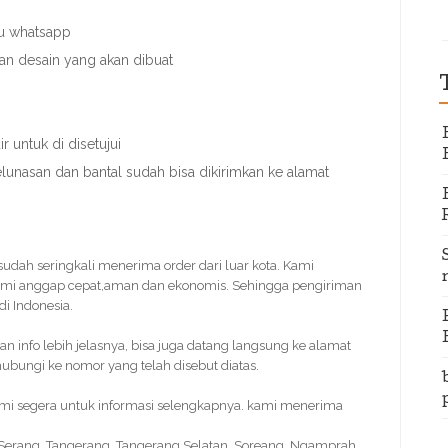
au whatsapp
gan desain yang akan dibuat
 untuk di disetujui
elunasan dan bantal sudah bisa dikirimkan ke alamat
 sudah seringkali menerima order dari luar kota. Kami
ami anggap cepat,aman dan ekonomis. Sehingga pengiriman
i Indonesia.
info lebih jelasnya, bisa juga datang langsung ke alamat
bungi ke nomor yang telah disebut diatas.
kami segera untuk informasi selengkapnya. kami menerima
, Serang, Tangerang, Tangerang Selatan, Soreang, Ngamprah,