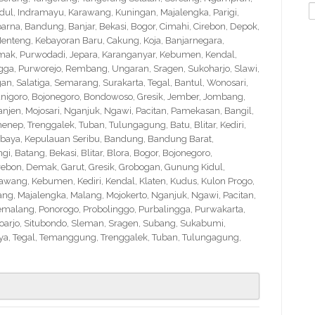
S
idul, Indramayu, Karawang, Kuningan, Majalengka, Parigi,
f
na, Bandung, Banjar, Bekasi, Bogor, Cimahi, Cirebon, Depok,
nteng, Kebayoran Baru, Cakung, Koja, Banjarnegara,
Demak, Purwodadi, Jepara, Karanganyar, Kebumen, Kendal,
ngga, Purworejo, Rembang, Ungaran, Sragen, Sukoharjo, Slawi,
 Salatiga, Semarang, Surakarta, Tegal, Bantul, Wonosari,
nigoro, Bojonegoro, Bondowoso, Gresik, Jember, Jombang,
en, Mojosari, Nganjuk, Ngawi, Pacitan, Pamekasan, Bangil,
nep, Trenggalek, Tuban, Tulungagung, Batu, Blitar, Kediri,
abaya, Kepulauan Seribu, Bandung, Bandung Barat,
 Batang, Bekasi, Blitar, Blora, Bogor, Bojonegoro,
Cirebon, Demak, Garut, Gresik, Grobogan, Gunung Kidul,
wang, Kebumen, Kediri, Kendal, Klaten, Kudus, Kulon Progo,
g, Majalengka, Malang, Mojokerto, Nganjuk, Ngawi, Pacitan,
emalang, Ponorogo, Probolinggo, Purbalingga, Purwakarta,
arjo, Situbondo, Sleman, Sragen, Subang, Sukabumi,
a, Tegal, Temanggung, Trenggalek, Tuban, Tulungagung,