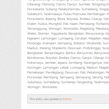
Cikarang, Cibinong, Ciamis, Cianjur, Sumber, Tarogong K
Purwakarta, Subang, Palabuhanratu, Sumedang, Singapar
Sukabumi, Tasikmalaya, Pulau Pramuka, Kembangan, Me
Purwokerto, Batang, Blora, Boyolali, Brebes, Cilacap, 
Klaten, Kudus, Mungkid, Pati, Kajen, Pemalang, Purbali
Temanggung, Wonogiri, Wonosobo, Magelang, Pekalongan,
Wates, Sleman, Yogyakarta, Bangkalan, Banyuwangi, Ka
Ngasem, Lamongan, Lumajang, Caruban, Magetan, Kepanj
Ponorogo, Kraksaan, Sampang, Sidoarjo, Situbondo, Sume
Madiun, Malang, Mojokerto, Pasuruan, Probolinggo, Sur
Bangkalan, Banjarnegara, Bantul, Banyumas, Banyuwangi,
Bondowoso, Boyolali, Brebes, Ciamis, Cianjur, Cilacap, 
Indramayu, Jember, Jepara, Jombang, Karanganyar, Kara
Kuningan, Lamongan, Lebak, Lumajang, Madiun, Magelan
Pamekasan, Pandeglang, Pasuruan, Pati, Pekalongan, P
Purworejo, Rembang, Sampang, Semarang, Serang, Sido
Sukoharjo, Sumedang, Sumenep, Tangerang, Tasikmalay
Wonogiri, Wonosobo
This entry was posted in
Artikel
.