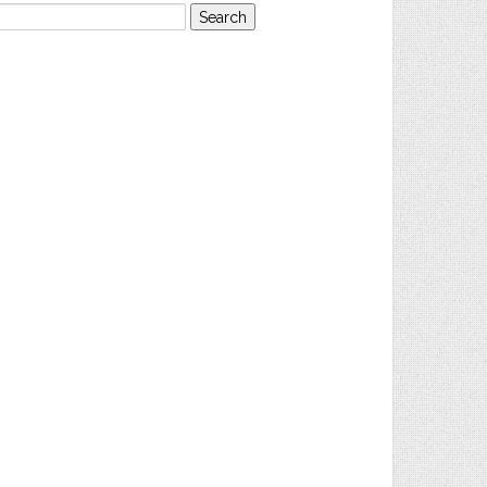
earch
or: