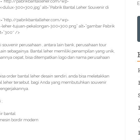
=”http://pabrikbantalleher.com/wp-
E
dulux-300×300.jpg” alt=”Pabrik Bantal Leher Souvenir di
=”http://pabrikbantalleher.com/wp-
leher-tujuan-pekalongan-300×300.png” alt=”gambar Pabrik
ht=”300″ />
ai souvenir perusahaan , antara lain bank, perusahaan tour
 lain sebagainya. Bantal leher memiliki penampilan yang unik,
rjaannya cepat, bisa ditempatkan logo dan nama perusahaan
order bantal leher desain sendiri, anda bisa meletakkan
al leher tersebut. bagi Anda yang membutuhkan souvenir
mengerjakannya.
 ;
r bantal
 mesin bordir modern