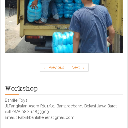
←
Previous
Next
→
Workshop
Bsmile Toys
Jl.Pangkalan Asem Rt01/01, Bantargebang, Bekasi Jawa Barat
call/WA 082112833303
Email : Pabrikbantalleher[at]gmail.com