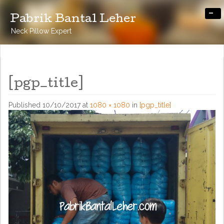
-
Pabrik Bantal Leher
Neck Pillow Expert
[pgp_title]
Published
10/10/2017
at
1080 × 1080
in
[pgp_title]