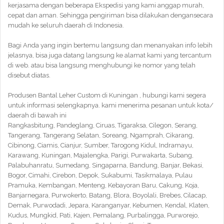
kerjasama dengan beberapa Ekspedisi yang kami anggap murah,
cepat dan aman. Sehingga pengiriman bisa dilakukan dengansecara
mudah ke seluruh daerah di Indonesia.
Bagi Anda yang ingin bertemu langsung dan menanyakan info lebih
jelasnya, bisa juga datang langsung ke alamat kami yang tercantum
di web. atau bisa langsung menghubungi ke nomor yang telah
disebut diatas.
Produsen Bantal Leher Custom di Kuningan , hubungi kami segera
untuk informasi selengkapnya. kami menerima pesanan untuk kota/
daerah di bawah ini
Rangkasbitung, Pandeglang, Ciruas, Tigaraksa, Cilegon, Serang,
Tangerang, Tangerang Selatan, Soreang, Ngamprah, Cikarang,
Cibinong, Ciamis, Cianjur, Sumber, Tarogong Kidul, Indramayu,
Karawang, Kuningan, Majalengka, Parigi, Purwakarta, Subang,
Palabuhanratu, Sumedang, Singaparna, Bandung, Banjar, Bekasi,
Bogor, Cimahi, Cirebon, Depok, Sukabumi, Tasikmalaya, Pulau
Pramuka, Kembangan, Menteng, Kebayoran Baru, Cakung, Koja,
Banjarnegara, Purwokerto, Batang, Blora, Boyolali, Brebes, Cilacap,
Demak, Purwodadi, Jepara, Karanganyar, Kebumen, Kendal, Klaten,
Kudus, Mungkid, Pati, Kajen, Pemalang, Purbalingga, Purworejo,