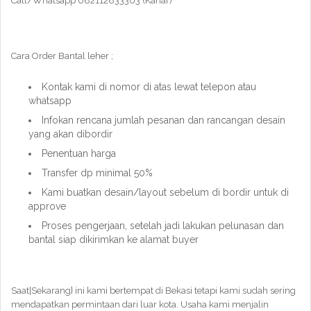
Call/Whatsapp 082112833303 (Kahar)
Cara Order Bantal leher ;
Kontak kami di nomor di atas lewat telepon atau
whatsapp
Infokan rencana jumlah pesanan dan rancangan desain
yang akan dibordir
Penentuan harga
Transfer dp minimal 50%
Kami buatkan desain/layout sebelum di bordir untuk di
approve
Proses pengerjaan, setelah jadi lakukan pelunasan dan
bantal siap dikirimkan ke alamat buyer
Saat|Sekarang} ini kami bertempat di Bekasi tetapi kami sudah sering
mendapatkan permintaan dari luar kota. Usaha kami menjalin