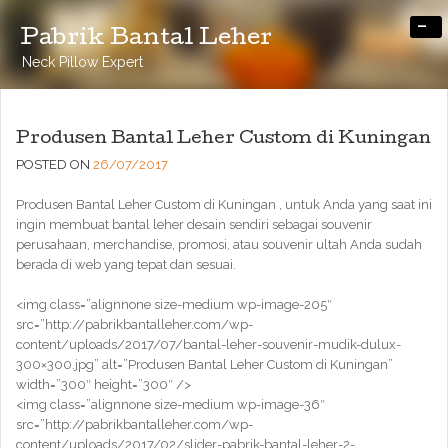
-
Pabrik Bantal Leher
Neck Pillow Expert
Produsen Bantal Leher Custom di Kuningan
POSTED ON
26/07/2017
Produsen Bantal Leher Custom di Kuningan , untuk Anda yang saat ini
ingin membuat bantal leher desain sendiri sebagai souvenir
perusahaan, merchandise, promosi, atau souvenir ultah Anda sudah
berada di web yang tepat dan sesuai.
<img class=”alignnone size-medium wp-image-205″
src=”http://pabrikbantalleher.com/wp-
content/uploads/2017/07/bantal-leher-souvenir-mudik-dulux-
300×300.jpg” alt=”Produsen Bantal Leher Custom di Kuningan”
width=”300″ height=”300″ />
<img class=”alignnone size-medium wp-image-36″
src=”http://pabrikbantalleher.com/wp-
content/uploads/2017/02/slider-pabrik-bantal-leher-2-