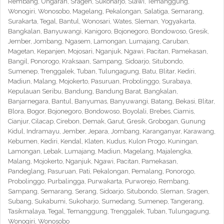
Rembang, Ungaran, Sragen, Sukoharjo, Slawi, Temanggung,
Wonogiri, Wonosobo, Magelang, Pekalongan, Salatiga, Semarang,
Surakarta, Tegal, Bantul, Wonosari, Wates, Sleman, Yogyakarta,
Bangkalan, Banyuwangi, Kanigoro, Bojonegoro, Bondowoso, Gresik,
Jember, Jombang, Ngasem, Lamongan, Lumajang, Caruban,
Magetan, Kepanjen, Mojosari, Nganjuk, Ngawi, Pacitan, Pamekasan,
Bangil, Ponorogo, Kraksaan, Sampang, Sidoarjo, Situbondo,
Sumenep, Trenggalek, Tuban, Tulungagung, Batu, Blitar, Kediri,
Madiun, Malang, Mojokerto, Pasuruan, Probolinggo, Surabaya,
Kepulauan Seribu, Bandung, Bandung Barat, Bangkalan,
Banjarnegara, Bantul, Banyumas, Banyuwangi, Batang, Bekasi, Blitar,
Blora, Bogor, Bojonegoro, Bondowoso, Boyolali, Brebes, Ciamis,
Cianjur, Cilacap, Cirebon, Demak, Garut, Gresik, Grobogan, Gunung
Kidul, Indramayu, Jember, Jepara, Jombang, Karanganyar, Karawang,
Kebumen, Kediri, Kendal, Klaten, Kudus, Kulon Progo, Kuningan,
Lamongan, Lebak, Lumajang, Madiun, Magelang, Majalengka,
Malang, Mojokerto, Nganjuk, Ngawi, Pacitan, Pamekasan,
Pandeglang, Pasuruan, Pati, Pekalongan, Pemalang, Ponorogo,
Probolinggo, Purbalingga, Purwakarta, Purworejo, Rembang,
Sampang, Semarang, Serang, Sidoarjo, Situbondo, Sleman, Sragen,
Subang, Sukabumi, Sukoharjo, Sumedang, Sumenep, Tangerang,
Tasikmalaya, Tegal, Temanggung, Trenggalek, Tuban, Tulungagung,
Wonogiri, Wonosobo