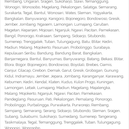
Rembang, Ungaran, Sragen, Sukoharjo, Slawi, Temanggung,
Wonogiri, Wonosobo, Magelang, Pekalongan, Salatiga, Semarang,
Surakarta, Tegal, Bantul, Wonosari, Wates, Sleman, Yogyakarta,
Bangkalan, Banyuwangi, Kanigoro, Bojonegoro, Bondowoso, Gresik,
Jember, Jombang, Ngasem, Lamongan, Lumajang, Caruban,
Magetan, Kepanjen, Mojosari, Nganjuk, Ngawi, Pacitan, Pamekasan,
Bangil, Ponorogo, Kraksaan, Sampang, Sidoarjo, Situbondo,
Sumenep, Trenggalek, Tuban, Tulungagung, Batu, Blitar, Kediri,
Madiun, Malang, Mojokerto, Pasuruan, Probolinggo, Surabaya,
Kepulauan Seribu, Bandung, Bandung Barat, Bangkalan,
Banjarnegara, Bantul, Banyumas, Banyuwangi, Batang, Bekasi, Blitar,
Blora, Bogor, Bojonegoro, Bondowoso, Boyolali, Brebes, Ciamis,
Cianjur, Cilacap, Cirebon, Demak, Garut, Gresik, Grobogan, Gunung
Kidul, Indramayu, Jember, Jepara, Jombang, Karanganyar, Karawang,
Kebumen, Kediri, Kendal, Klaten, Kudus, Kulon Progo, Kuningan,
Lamongan, Lebak, Lumajang, Madiun, Magelang, Majalengka,
Malang, Mojokerto, Nganjuk, Ngawi, Pacitan, Pamekasan,
Pandeglang, Pasuruan, Pati, Pekalongan, Pemalang, Ponorogo,
Probolinggo, Purbalingga, Purwakarta, Purworejo, Rembang,
Sampang, Semarang, Serang, Sidoarjo, Situbondo, Sleman, Sragen,
Subang, Sukabumi, Sukoharjo, Sumedang, Sumenep, Tangerang,
Tasikmalaya, Tegal, Temanggung, Trenggalek, Tuban, Tulungagung,
Wonogiri, Wonosobo