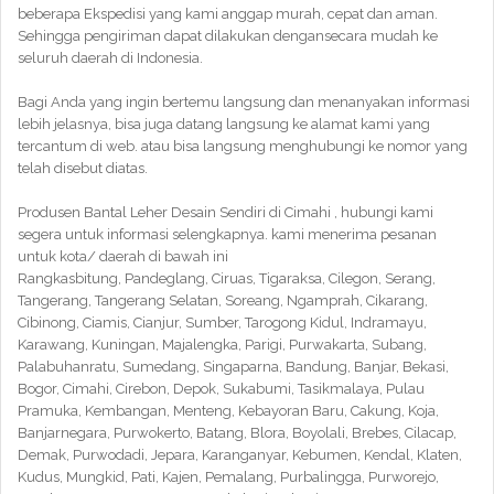
beberapa Ekspedisi yang kami anggap murah, cepat dan aman.
Sehingga pengiriman dapat dilakukan dengansecara mudah ke
seluruh daerah di Indonesia.
Bagi Anda yang ingin bertemu langsung dan menanyakan informasi
lebih jelasnya, bisa juga datang langsung ke alamat kami yang
tercantum di web. atau bisa langsung menghubungi ke nomor yang
telah disebut diatas.
Produsen Bantal Leher Desain Sendiri di Cimahi , hubungi kami
segera untuk informasi selengkapnya. kami menerima pesanan
untuk kota/ daerah di bawah ini
Rangkasbitung, Pandeglang, Ciruas, Tigaraksa, Cilegon, Serang,
Tangerang, Tangerang Selatan, Soreang, Ngamprah, Cikarang,
Cibinong, Ciamis, Cianjur, Sumber, Tarogong Kidul, Indramayu,
Karawang, Kuningan, Majalengka, Parigi, Purwakarta, Subang,
Palabuhanratu, Sumedang, Singaparna, Bandung, Banjar, Bekasi,
Bogor, Cimahi, Cirebon, Depok, Sukabumi, Tasikmalaya, Pulau
Pramuka, Kembangan, Menteng, Kebayoran Baru, Cakung, Koja,
Banjarnegara, Purwokerto, Batang, Blora, Boyolali, Brebes, Cilacap,
Demak, Purwodadi, Jepara, Karanganyar, Kebumen, Kendal, Klaten,
Kudus, Mungkid, Pati, Kajen, Pemalang, Purbalingga, Purworejo,