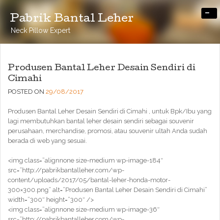
-
Pabrik Bantal Leher
Neck Pillow Expert
Produsen Bantal Leher Desain Sendiri di
Cimahi
POSTED ON
29/08/2017
Produsen Bantal Leher Desain Sendiri di Cimahi , untuk Bpk/Ibu yang
lagi membutuhkan bantal leher desain sendiri sebagai souvenir
perusahaan, merchandise, promosi, atau souvenir ultah Anda sudah
berada di web yang sesuai.
<img class=”alignnone size-medium wp-image-184″
src=”http://pabrikbantalleher.com/wp-
content/uploads/2017/05/bantal-leher-honda-motor-
300×300.png” alt=”Produsen Bantal Leher Desain Sendiri di Cimahi”
width=”300″ height=”300″ />
<img class=”alignnone size-medium wp-image-36″
src=”http://pabrikbantalleher.com/wp-