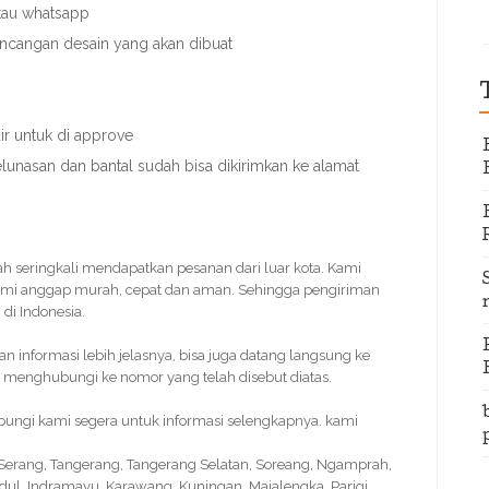
atau whatsapp
rancangan desain yang akan dibuat
r untuk di approve
elunasan dan bantal sudah bisa dikirimkan ke alamat
dah seringkali mendapatkan pesanan dari luar kota. Kami
ami anggap murah, cepat dan aman. Sehingga pengiriman
di Indonesia.
informasi lebih jelasnya, bisa juga datang langsung ke
 menghubungi ke nomor yang telah disebut diatas.
ubungi kami segera untuk informasi selengkapnya. kami
, Serang, Tangerang, Tangerang Selatan, Soreang, Ngamprah,
idul, Indramayu, Karawang, Kuningan, Majalengka, Parigi,