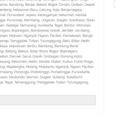
S
na, Bandung, Banjar, Bekasi, Bogor, Cimahi, Cirebon, Depok,
f
nteng, Kebayoran Baru, Cakung, Koja, Banjarnegara,
Demak, Purwodadi, Jepara, Karanganyar, Kebumen, Kendal,
ngga, Purworejo, Rembang, Ungaran, Sragen, Sukoharjo, Slawi,
 Salatiga, Semarang, Surakarta, Tegal, Bantul, Wonosari,
nigoro, Bojonegoro, Bondowoso, Gresik, Jember, Jombang,
en, Mojosari, Nganjuk, Ngawi, Pacitan, Pamekasan, Bangil,
nep, Trenggalek, Tuban, Tulungagung, Batu, Blitar, Kediri,
abaya, Kepulauan Seribu, Bandung, Bandung Barat,
 Batang, Bekasi, Blitar, Blora, Bogor, Bojonegoro,
Cirebon, Demak, Garut, Gresik, Grobogan, Gunung Kidul,
wang, Kebumen, Kediri, Kendal, Klaten, Kudus, Kulon Progo,
g, Majalengka, Malang, Mojokerto, Nganjuk, Ngawi, Pacitan,
emalang, Ponorogo, Probolinggo, Purbalingga, Purwakarta,
arjo, Situbondo, Sleman, Sragen, Subang, Sukabumi,
a, Tegal, Temanggung, Trenggalek, Tuban, Tulungagung,