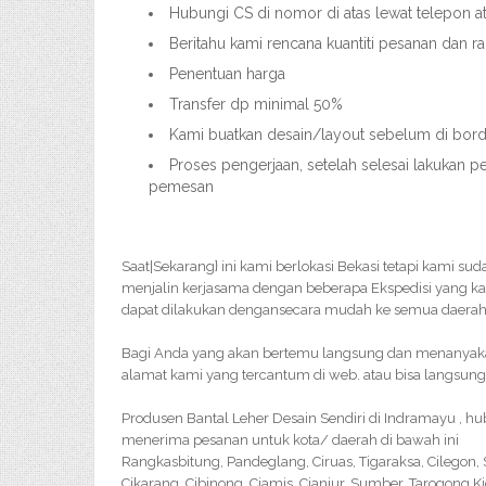
Hubungi CS di nomor di atas lewat telepon 
Beritahu kami rencana kuantiti pesanan dan 
Penentuan harga
Transfer dp minimal 50%
Kami buatkan desain/layout sebelum di bordi
Proses pengerjaan, setelah selesai lakukan p
pemesan
Saat|Sekarang} ini kami berlokasi Bekasi tetapi kami su
menjalin kerjasama dengan beberapa Ekspedisi yang k
dapat dilakukan dengansecara mudah ke semua daerah 
Bagi Anda yang akan bertemu langsung dan menanyakan 
alamat kami yang tercantum di web. atau bisa langsung
Produsen Bantal Leher Desain Sendiri di Indramayu , h
menerima pesanan untuk kota/ daerah di bawah ini
Rangkasbitung, Pandeglang, Ciruas, Tigaraksa, Cilegon
Cikarang, Cibinong, Ciamis, Cianjur, Sumber, Tarogong K