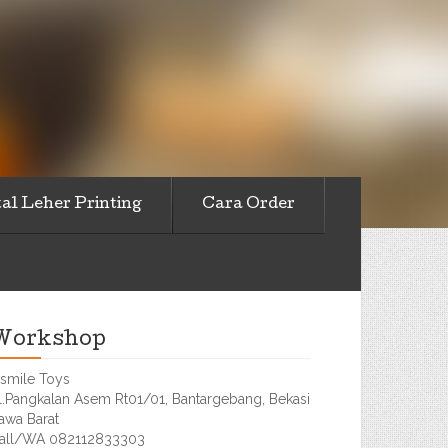
al Leher Printing
Cara Order
Workshop
smile Toys
l.Pangkalan Asem Rt01/01, Bantargebang, Bekasi
awa Barat
all/WA 082112833303