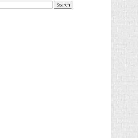
earch
or: