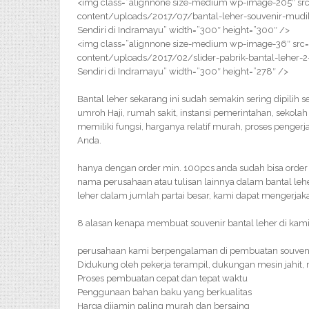
<img class=”alignnone size-medium wp-image-205″ src
content/uploads/2017/07/bantal-leher-souvenir-mudik
Sendiri di Indramayu” width=”300″ height=”300″ />
<img class=”alignnone size-medium wp-image-36″ src=
content/uploads/2017/02/slider-pabrik-bantal-leher-2
Sendiri di Indramayu” width=”300″ height=”278″ />
Bantal leher sekarang ini sudah semakin sering dipilih 
umroh Haji, rumah sakit, instansi pemerintahan, sekolah
memiliki fungsi, harganya relatif murah, proses penge
Anda.
hanya dengan order min. 100pcs anda sudah bisa order 
nama perusahaan atau tulisan lainnya dalam bantal leh
leher dalam jumlah partai besar, kami dapat mengerjak
8 alasan kenapa membuat souvenir bantal leher di kami
perusahaan kami berpengalaman di pembuatan souveni
Didukung oleh pekerja terampil, dukungan mesin jahit,
Proses pembuatan cepat dan tepat waktu
Penggunaan bahan baku yang berkualitas
Harga dijamin paling murah dan bersaing