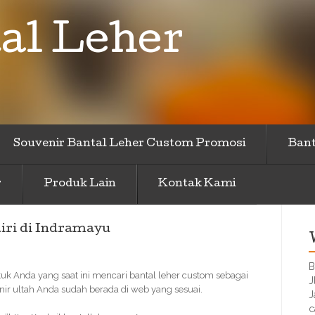
al Leher
Souvenir Bantal Leher Custom Promosi
Bant
r
Produk Lain
Kontak Kami
iri di Indramayu
B
tuk Anda yang saat ini mencari bantal leher custom sebagai
J
nir ultah Anda sudah berada di web yang sesuai.
J
c