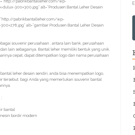
=”http://pabrikbantalleher.com/wp-
E
-dulux-300×300.jpg” alt=”Produsen Bantal Leher Desain
”http://pabrikbantalleher.com/wp-
-300×278.jpg” alt=”gambar Produsen Bantal Leher Desain
sebagai souvenir perusahaan , antara lain bank, perusahaan
 dan lain sebagainya. Bantal leher memiliki bentuk yang unik,
rjaannya cepat, dapat ditempatkan logo dan nama perusahaan
bantal leher desain sendiri, anda bisa menempatkan logo,
er tersebut. bagi Anda yang memerlukan souvenir bantal
annya.
 ;
r bantal
 mesin bordir modern