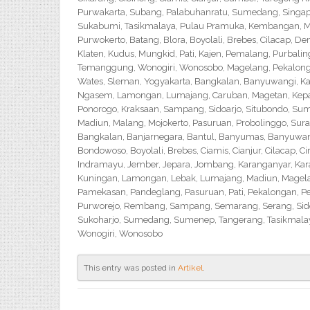
Purwakarta, Subang, Palabuhanratu, Sumedang, Singapar
Sukabumi, Tasikmalaya, Pulau Pramuka, Kembangan, Me
Purwokerto, Batang, Blora, Boyolali, Brebes, Cilacap, 
Klaten, Kudus, Mungkid, Pati, Kajen, Pemalang, Purbali
Temanggung, Wonogiri, Wonosobo, Magelang, Pekalongan,
Wates, Sleman, Yogyakarta, Bangkalan, Banyuwangi, Ka
Ngasem, Lamongan, Lumajang, Caruban, Magetan, Kepanj
Ponorogo, Kraksaan, Sampang, Sidoarjo, Situbondo, Sume
Madiun, Malang, Mojokerto, Pasuruan, Probolinggo, Sur
Bangkalan, Banjarnegara, Bantul, Banyumas, Banyuwangi,
Bondowoso, Boyolali, Brebes, Ciamis, Cianjur, Cilacap, 
Indramayu, Jember, Jepara, Jombang, Karanganyar, Kara
Kuningan, Lamongan, Lebak, Lumajang, Madiun, Magelan
Pamekasan, Pandeglang, Pasuruan, Pati, Pekalongan, P
Purworejo, Rembang, Sampang, Semarang, Serang, Sido
Sukoharjo, Sumedang, Sumenep, Tangerang, Tasikmalay
Wonogiri, Wonosobo
This entry was posted in
Artikel
.