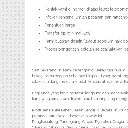
Kontak kami di nomor di atas lewat telepon 
Infokan rencana jumlah pesanan dan rancang
Penentuan harga
Transfer dp minimal 50%
Kami buatkan desain/layout sebelum naik bor
Proses pengerjaan, setelah selesai lakukan 
Saat|Sekarang} ini kami bertempat di Bekasi tetapi kami
bekerjasama dengan beberapa Ekspedisi yang kami an
dilakukan dengansecara mudah ke seluruh daerah di In
Bagi Anda yang ingin bertemu langsung dan menanyakan 
kami yang tercantum di web. atau bisa langsung menghu
Produsen Bantal Leher Desain Sendiri di Jepara , hubu
pesanan untuk kota/ daerah di bawah ini
Rangkasbitung, Pandeglang, Ciruas, Tigaraksa, Cilegon
Cikarang, Cibinong, Ciamis, Cianjur, Sumber, Tarogong K