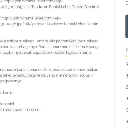
=”http://pabrikbantalleher.com/wp-
E
0×300.png” alt=”Produsen Bantal Leher Desain Sendiri di
”http://pabrikbantalleher.com/wp-
-300×278.jpg” alt=”gambar Produsen Bantal Leher Desain
k souvenir perusahaan , antara lain perbankkan, perusahaan
 dan lain sebagainya. Bantal leher memiliki bentuk yang
 pembuatannya cepat, dapat ditempatkan logo dan nama
memesan bantal leher custom, anda dapat menempatkan
al leher tersebut. bagi Anda yang memerlukan souvenir
ngerjakannya.
i kami ;
r bantal
t, mesin bordir modern