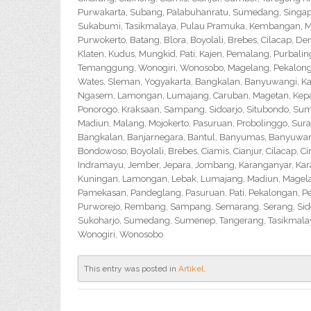
Purwakarta, Subang, Palabuhanratu, Sumedang, Singapar
Sukabumi, Tasikmalaya, Pulau Pramuka, Kembangan, Me
Purwokerto, Batang, Blora, Boyolali, Brebes, Cilacap, 
Klaten, Kudus, Mungkid, Pati, Kajen, Pemalang, Purbali
Temanggung, Wonogiri, Wonosobo, Magelang, Pekalongan,
Wates, Sleman, Yogyakarta, Bangkalan, Banyuwangi, Ka
Ngasem, Lamongan, Lumajang, Caruban, Magetan, Kepanj
Ponorogo, Kraksaan, Sampang, Sidoarjo, Situbondo, Sume
Madiun, Malang, Mojokerto, Pasuruan, Probolinggo, Sur
Bangkalan, Banjarnegara, Bantul, Banyumas, Banyuwangi,
Bondowoso, Boyolali, Brebes, Ciamis, Cianjur, Cilacap, 
Indramayu, Jember, Jepara, Jombang, Karanganyar, Kara
Kuningan, Lamongan, Lebak, Lumajang, Madiun, Magelan
Pamekasan, Pandeglang, Pasuruan, Pati, Pekalongan, P
Purworejo, Rembang, Sampang, Semarang, Serang, Sido
Sukoharjo, Sumedang, Sumenep, Tangerang, Tasikmalay
Wonogiri, Wonosobo
This entry was posted in
Artikel
.