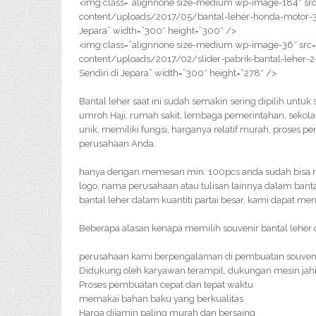
<img class=”alignnone size-medium wp-image-184″ src
content/uploads/2017/05/bantal-leher-honda-motor-30
Jepara” width=”300″ height=”300″ />
<img class=”alignnone size-medium wp-image-36″ src=
content/uploads/2017/02/slider-pabrik-bantal-leher-2
Sendiri di Jepara” width=”300″ height=”278″ />
Bantal leher saat ini sudah semakin sering dipilih untu
umroh Haji, rumah sakit, lembaga pemerintahan, sekolah
unik, memiliki fungsi, harganya relatif murah, proses
perusahaan Anda.
hanya dengan memesan min. 100pcs anda sudah bisa 
logo, nama perusahaan atau tulisan lainnya dalam bant
bantal leher dalam kuantiti partai besar, kami dapat me
Beberapa alasan kenapa memilih souvenir bantal leher d
perusahaan kami berpengalaman di pembuatan souveni
Didukung oleh karyawan terampil, dukungan mesin jahi
Proses pembuatan cepat dan tepat waktu
memakai bahan baku yang berkualitas
Harga dijamin paling murah dan bersaing