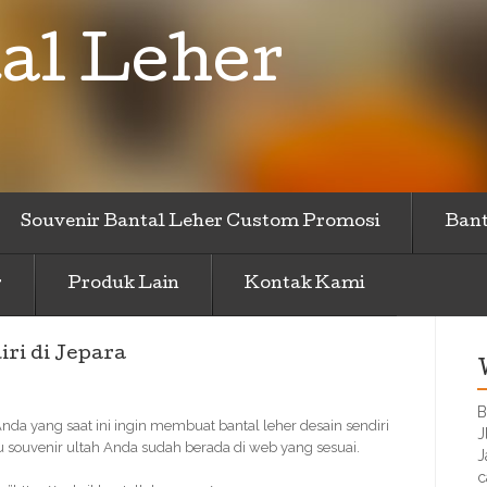
al Leher
Souvenir Bantal Leher Custom Promosi
Bant
r
Produk Lain
Kontak Kami
ri di Jepara
B
Anda yang saat ini ingin membuat bantal leher desain sendiri
J
 souvenir ultah Anda sudah berada di web yang sesuai.
J
c