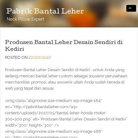
-
Pabrik Bantal Leher
Neck Pillow Expert
Produsen Bantal Leher Desain Sendiri di
Kediri
POSTED ON
27/07/2017
Produsen Bantal Leher Desain Sendiri di Kediri , untuk Anda yang
sedang mencari bantal leher custom sebagai souvenir perusahaan,
merchandise, promosi, atau souvenir ultah Anda sudah berada di
web yang tepat dan sesuai.
<img class=”alignnone size-medium wp-image-184″
src=”http://pabrikbantalleher.com/wp-
content/uploads/2017/05/bantal-leher-honda-motor-
300×300.png” alt=”Produsen Bantal Leher Desain Sendiri di Kediri”
width=”300″ height=”300″ />
<img class=”alignnone size-medium wp-image-168″
src=”http://pabrikbantalleher.com/wp-