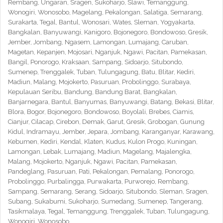
Rembang, Ungaran, Sragen, Sukoharjo, Slawi, Temanggung,
Wonogiri, Wonosobo, Magelang, Pekalongan, Salatiga, Semarang,
Surakarta, Tegal, Bantul, Wonosari, Wates, Sleman, Yogyakarta,
Bangkalan, Banyuwangi, Kanigoro, Bojonegoro, Bondowoso, Gresik,
Jember, Jombang, Ngasem, Lamongan, Lumajang, Caruban,
Magetan, Kepanjen, Mojosari, Nganjuk, Ngawi, Pacitan, Pamekasan,
Bangil, Ponorogo, Kraksaan, Sampang, Sidoarjo, Situbondo,
Sumenep, Trenggalek, Tuban, Tulungagung, Batu, Blitar, Kediri,
Madiun, Malang, Mojokerto, Pasuruan, Probolinggo, Surabaya,
Kepulauan Seribu, Bandung, Bandung Barat, Bangkalan,
Banjarnegara, Bantul, Banyumas, Banyuwangi, Batang, Bekasi, Blitar,
Blora, Bogor, Bojonegoro, Bondowoso, Boyolali, Brebes, Ciamis,
Cianjur, Cilacap, Cirebon, Demak, Garut, Gresik, Grobogan, Gunung
Kidul, Indramayu, Jember, Jepara, Jombang, Karanganyar, Karawang,
Kebumen, Kediri, Kendal, Klaten, Kudus, Kulon Progo, Kuningan,
Lamongan, Lebak, Lumajang, Madiun, Magelang, Majalengka,
Malang, Mojokerto, Nganjuk, Ngawi, Pacitan, Pamekasan,
Pandeglang, Pasuruan, Pati, Pekalongan, Pemalang, Ponorogo,
Probolinggo, Purbalingga, Purwakarta, Purworejo, Rembang,
Sampang, Semarang, Serang, Sidoarjo, Situbondo, Sleman, Sragen,
Subang, Sukabumi, Sukoharjo, Sumedang, Sumenep, Tangerang,
Tasikmalaya, Tegal, Temanggung, Trenggalek, Tuban, Tulungagung,
Wonogiri, Wonosobo