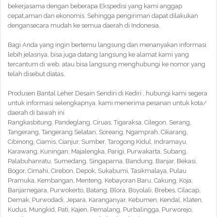
bekerjasama dengan beberapa Ekspedisi yang kami anggap
cepat,aman dan ekonomis. Sehingga pengiriman dapat dilakukan
dengansecara mudah ke semua daerah di Indonesia.
Bagi Anda yang ingin bertemu langsung dan menanyakan informasi
lebih jelasnya, bisa juga datang langsung ke alamat kami yang
tercantum di web. atau bisa langsung menghubungi ke nomor yang
telah disebut diatas.
Produsen Bantal Leher Desain Sendiri di Kediri , hubungi kami segera
untuk informasi selengkapnya. kami menerima pesanan untuk kota/
daerah di bawah ini
Rangkasbitung, Pandeglang, Ciruas, Tigaraksa, Cilegon, Serang,
Tangerang, Tangerang Selatan, Soreang, Ngamprah, Cikarang,
Cibinong, Ciamis, Cianjur, Sumber, Tarogong Kidul, Indramayu,
Karawang, Kuningan, Majalengka, Parigi, Purwakarta, Subang,
Palabuhanratu, Sumedang, Singaparna, Bandung, Banjar, Bekasi,
Bogor, Cimahi, Cirebon, Depok, Sukabumi, Tasikmalaya, Pulau
Pramuka, Kembangan, Menteng, Kebayoran Baru, Cakung, Koja,
Banjarnegara, Purwokerto, Batang, Blora, Boyolali, Brebes, Cilacap,
Demak, Purwodadi, Jepara, Karanganyar, Kebumen, Kendal, Klaten,
Kudus, Mungkid, Pati, Kajen, Pemalang, Purbalingga, Purworejo,