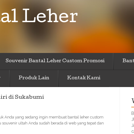
al Leher
Souvenir Bantal Leher Custom Promosi
Bant
r
Produk Lain
Kontak Kami
iri di Sukabumi
B
ntuk Anda yang sedang ingin membuat bantal leher custom
J
 souvenir ultah Anda sudah berada di web yang tepat dan
J
c