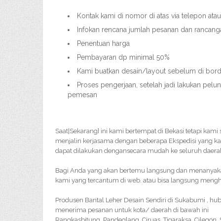
Kontak kami di nomor di atas via telepon ata
Infokan rencana jumlah pesanan dan rancang
Penentuan harga
Pembayaran dp minimal 50%
Kami buatkan desain/layout sebelum di bordi
Proses pengerjaan, setelah jadi lakukan pelu
pemesan
Saat|Sekarang} ini kami bertempat di Bekasi tetapi kami
menjalin kerjasama dengan beberapa Ekspedisi yang k
dapat dilakukan dengansecara mudah ke seluruh daerah
Bagi Anda yang akan bertemu langsung dan menanyakan 
kami yang tercantum di web. atau bisa langsung menghu
Produsen Bantal Leher Desain Sendiri di Sukabumi , hu
menerima pesanan untuk kota/ daerah di bawah ini
Rangkasbitung, Pandeglang, Ciruas, Tigaraksa, Cilegon