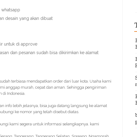
u whatsapp
an desain yang akan dibuat
r untuk di approve
nasan dan pesanan sudah bisa dikirimkan ke alamat
 sudah terbiasa mendapatkan order dari luar kota. Usaha kami
ami anggap murah, cepat dan aman. Sehingga pengiriman
 di Indonesia.
info lebih jelasnya, bisa juga datang langsung ke alamat
bungi ke nomor yang telah disebut diatas.
bungi kami segera untuk informasi selengkapnya. kami
, Serang, Tangerang, Tangerang Selatan, Soreang, Ngamprah,