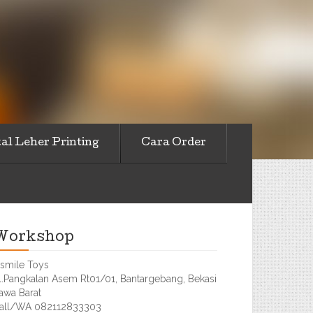
al Leher Printing
Cara Order
Workshop
smile Toys
l.Pangkalan Asem Rt01/01, Bantargebang, Bekasi
awa Barat
all/WA 082112833303