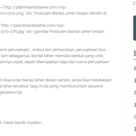
E
=”http://pabrikbantalleher.com/wp-
0×300.png” alt=”Produsen Bantal Leher Desain Sendiri di
”http://pabrikbantalleher.com/wp-
-300×278.jpg” alt=”gambar Produsen Bantal Leher Desain
uvenir perusahaan , antara lain perbankkan, perusahaan tour
lain sebagainya. Bantal leher memiliki bentuk yang unik,
rjaannya cepat, dapat ditempatkan logo dan nama perusahaan
sa order bantal leher desain sendiri, anda bisa meletakkan
al leher tersebut. bagi Anda yang membutuhkan souvenir
ngerjakannya.
t, mesin bordir modern