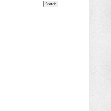
earch
or: