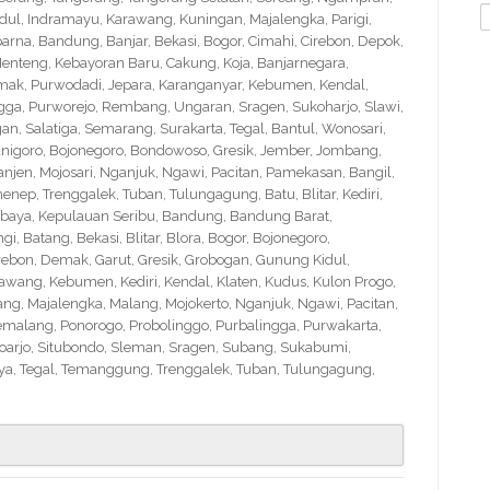
S
idul, Indramayu, Karawang, Kuningan, Majalengka, Parigi,
f
na, Bandung, Banjar, Bekasi, Bogor, Cimahi, Cirebon, Depok,
nteng, Kebayoran Baru, Cakung, Koja, Banjarnegara,
Demak, Purwodadi, Jepara, Karanganyar, Kebumen, Kendal,
ngga, Purworejo, Rembang, Ungaran, Sragen, Sukoharjo, Slawi,
 Salatiga, Semarang, Surakarta, Tegal, Bantul, Wonosari,
nigoro, Bojonegoro, Bondowoso, Gresik, Jember, Jombang,
en, Mojosari, Nganjuk, Ngawi, Pacitan, Pamekasan, Bangil,
nep, Trenggalek, Tuban, Tulungagung, Batu, Blitar, Kediri,
abaya, Kepulauan Seribu, Bandung, Bandung Barat,
 Batang, Bekasi, Blitar, Blora, Bogor, Bojonegoro,
Cirebon, Demak, Garut, Gresik, Grobogan, Gunung Kidul,
wang, Kebumen, Kediri, Kendal, Klaten, Kudus, Kulon Progo,
g, Majalengka, Malang, Mojokerto, Nganjuk, Ngawi, Pacitan,
emalang, Ponorogo, Probolinggo, Purbalingga, Purwakarta,
arjo, Situbondo, Sleman, Sragen, Subang, Sukabumi,
a, Tegal, Temanggung, Trenggalek, Tuban, Tulungagung,