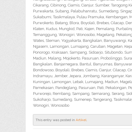
Cikarang, Cibinong, Ciamis, Cianjur, Sumber, Tarogong K
Purwakarta, Subang, Palabuhanratu, Sumedang, Singapar
Sukabumi, Tasikmalaya, Pulau Pramuka, Kembangan, Me
Purwokerto, Batang, Blora, Boyolali, Brebes, Cilacap, 
Klaten, Kudus, Mungkid, Pati, Kajen, Pemalang, Purbali
Temanggung, Wonogiri, Wonosobo, Magelang, Pekalongan,
Wates, Sleman, Yogyakarta, Bangkalan, Banyuwangi, Ka
Ngasem, Lamongan, Lumajang, Caruban, Magetan, Kepanj
Ponorogo, Kraksaan, Sampang, Sidoarjo, Situbondo, Sume
Madiun, Malang, Mojokerto, Pasuruan, Probolinggo, Sur
Bangkalan, Banjarnegara, Bantul, Banyumas, Banyuwangi,
Bondowoso, Boyolali, Brebes, Ciamis, Cianjur, Cilacap, 
Indramayu, Jember, Jepara, Jombang, Karanganyar, Kara
Kuningan, Lamongan, Lebak, Lumajang, Madiun, Magelan
Pamekasan, Pandeglang, Pasuruan, Pati, Pekalongan, P
Purworejo, Rembang, Sampang, Semarang, Serang, Sido
Sukoharjo, Sumedang, Sumenep, Tangerang, Tasikmalay
Wonogiri, Wonosobo
This entry was posted in
Artikel
.