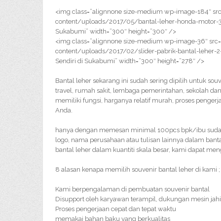
<img class=”alignnone size-medium wp-image-184″ src
content/uploads/2017/05/bantal-leher-honda-motor-30
Sukabumi” width=”300″ height=”300″ />
<img class=”alignnone size-medium wp-image-36″ src=
content/uploads/2017/02/slider-pabrik-bantal-leher-2
Sendiri di Sukabumi” width=”300″ height=”278″ />
Bantal leher sekarang ini sudah sering dipilih untuk so
travel, rumah sakit, lembaga pemerintahan, sekolah dan 
memiliki fungsi, harganya relatif murah, proses penge
Anda.
hanya dengan memesan minimal 100pcs bpk/ibu sudah bi
logo, nama perusahaan atau tulisan lainnya dalam bant
bantal leher dalam kuantiti skala besar, kami dapat me
8 alasan kenapa memilih souvenir bantal leher di kami ;
Kami berpengalaman di pembuatan souvenir bantal
Disupport oleh karyawan terampil, dukungan mesin jahi
Proses pengerjaan cepat dan tepat waktu
memakai bahan baku yang berkualitas