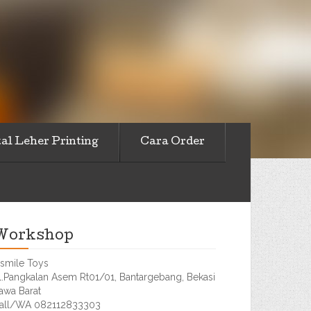
al Leher Printing
Cara Order
Workshop
smile Toys
l.Pangkalan Asem Rt01/01, Bantargebang, Bekasi
awa Barat
all/WA 082112833303