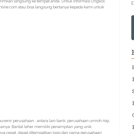
irimkan langsung ke tempat anda. Untuk informasi Ongkos
E
line.com atau bisa langsung bertanya kepada kami untuk
 souvenir perusahaan , antara lain bank, perusahaan umroh Haji,
ainya. Bantal leher memiliki penampilan yang unik,
nya cepat, dapat ditempatkan logo dan nama perusahaan