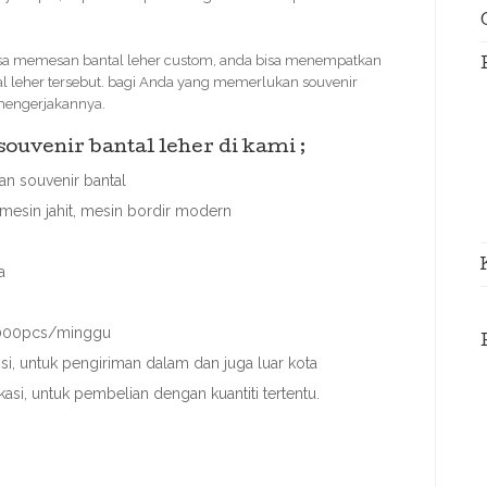
a memesan bantal leher custom, anda bisa menempatkan
al leher tersebut. bagi Anda yang memerlukan souvenir
p mengerjakannya.
uvenir bantal leher di kami ;
n souvenir bantal
mesin jahit, mesin bordir modern
a
 3000pcs/minggu
, untuk pengiriman dalam dan juga luar kota
kasi, untuk pembelian dengan kuantiti tertentu.