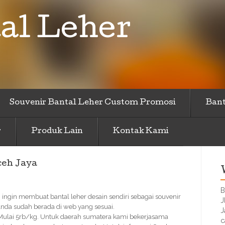
al Leher
Souvenir Bantal Leher Custom Promosi
Bant
r
Produk Lain
Kontak Kami
ceh Jaya
B
 ingin membuat bantal leher desain sendiri sebagai souvenir
J
nda sudah berada di web yang sesuai.
J
 Mulai 5rb/kg. Untuk daerah sumatera kami bekerjasama
c