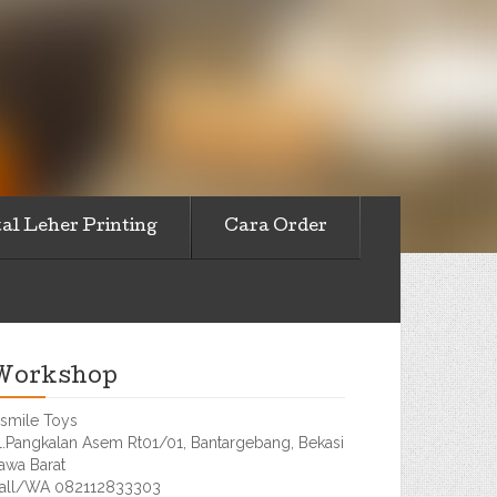
al Leher Printing
Cara Order
Workshop
smile Toys
l.Pangkalan Asem Rt01/01, Bantargebang, Bekasi
awa Barat
all/WA 082112833303