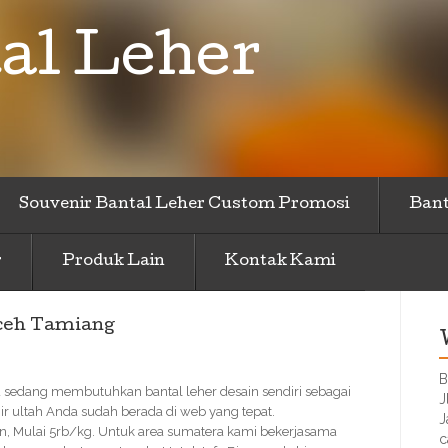
al Leher
Souvenir Bantal Leher Custom Promosi
Bant
r
Produk Lain
Kontak Kami
ceh Tamiang
B
u sedang membutuhkan bantal leher desain sendiri sebagai
J
r ultah Anda sudah berada di web yang tepat.
J
n, Mulai 5rb/kg. Untuk area sumatera kami bekerjasama
c