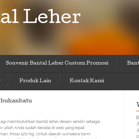
al Leher
Souvenir Bantal Leher Custom Promosi
Bant
r
Produk Lain
Kontak Kami
abuhanbatu
B
lagi membutuhkan bantal leher desain sendiri sebagai
J
r ultah Anda sudah berada di web yang tepat.
J
Aman, Mulai 5rb/kg. Untuk daerah sumatera kami
c