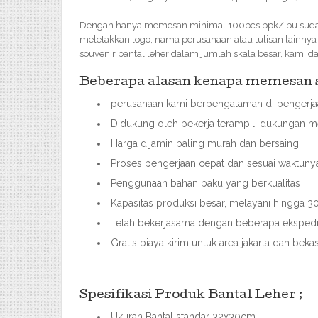
Dengan hanya memesan minimal 100pcs bpk/ibu sudah
meletakkan logo, nama perusahaan atau tulisan lainny
souvenir bantal leher dalam jumlah skala besar, kami 
Beberapa alasan kenapa memesan so
perusahaan kami berpengalaman di pengerjaa
Didukung oleh pekerja terampil, dukungan me
Harga dijamin paling murah dan bersaing
Proses pengerjaan cepat dan sesuai waktuny
Penggunaan bahan baku yang berkualitas
Kapasitas produksi besar, melayani hingga
Telah bekerjasama dengan beberapa ekspedisi
Gratis biaya kirim untuk area jakarta dan bek
Spesifikasi Produk Bantal Leher ;
Ukuran Bantal standar 32x30cm,