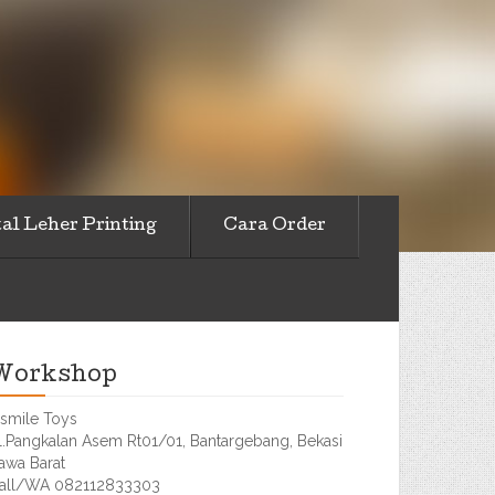
al Leher Printing
Cara Order
Workshop
smile Toys
l.Pangkalan Asem Rt01/01, Bantargebang, Bekasi
awa Barat
all/WA 082112833303