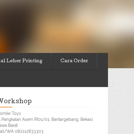
al Leher Printing
Cara Order
Workshop
smile Toys
l.Pangkalan Asem Rt01/01, Bantargebang, Bekasi
awa Barat
all/WA 082112833303