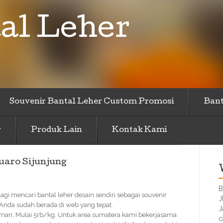
al Leher
Souvenir Bantal Leher Custom Promosi
Bant
r
Produk Lain
Kontak Kami
uaro Sijunjung
B
agi mencari bantal leher desain sendiri sebagai souvenir
J
 Anda sudah berada di web yang tepat.
J
Aman, Mulai 5rb/kg. Untuk area sumatera kami bekerjasama
c