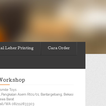
al Leher Printing
Cara Order
Workshop
smile Toys
l.Pangkalan Asem Rt01/01, Bantargebang, Bekasi
awa Barat
all/WA 082112833303