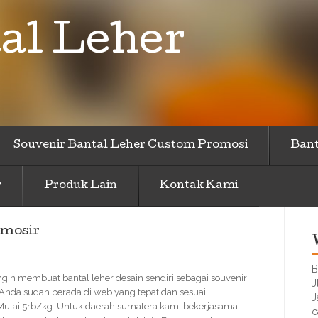
al Leher
Souvenir Bantal Leher Custom Promosi
Bant
r
Produk Lain
Kontak Kami
amosir
B
ingin membuat bantal leher desain sendiri sebagai souvenir
J
 Anda sudah berada di web yang tepat dan sesuai.
J
 Mulai 5rb/kg. Untuk daerah sumatera kami bekerjasama
c