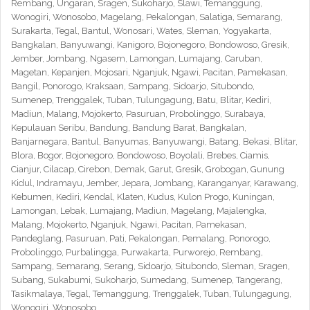
Rembang, Ungaran, Sragen, Sukoharjo, Slawi, Temanggung,
Wonogiri, Wonosobo, Magelang, Pekalongan, Salatiga, Semarang,
Surakarta, Tegal, Bantul, Wonosari, Wates, Sleman, Yogyakarta,
Bangkalan, Banyuwangi, Kanigoro, Bojonegoro, Bondowoso, Gresik,
Jember, Jombang, Ngasem, Lamongan, Lumajang, Caruban,
Magetan, Kepanjen, Mojosari, Nganjuk, Ngawi, Pacitan, Pamekasan,
Bangil, Ponorogo, Kraksaan, Sampang, Sidoarjo, Situbondo,
Sumenep, Trenggalek, Tuban, Tulungagung, Batu, Blitar, Kediri,
Madiun, Malang, Mojokerto, Pasuruan, Probolinggo, Surabaya,
Kepulauan Seribu, Bandung, Bandung Barat, Bangkalan,
Banjarnegara, Bantul, Banyumas, Banyuwangi, Batang, Bekasi, Blitar,
Blora, Bogor, Bojonegoro, Bondowoso, Boyolali, Brebes, Ciamis,
Cianjur, Cilacap, Cirebon, Demak, Garut, Gresik, Grobogan, Gunung
Kidul, Indramayu, Jember, Jepara, Jombang, Karanganyar, Karawang,
Kebumen, Kediri, Kendal, Klaten, Kudus, Kulon Progo, Kuningan,
Lamongan, Lebak, Lumajang, Madiun, Magelang, Majalengka,
Malang, Mojokerto, Nganjuk, Ngawi, Pacitan, Pamekasan,
Pandeglang, Pasuruan, Pati, Pekalongan, Pemalang, Ponorogo,
Probolinggo, Purbalingga, Purwakarta, Purworejo, Rembang,
Sampang, Semarang, Serang, Sidoarjo, Situbondo, Sleman, Sragen,
Subang, Sukabumi, Sukoharjo, Sumedang, Sumenep, Tangerang,
Tasikmalaya, Tegal, Temanggung, Trenggalek, Tuban, Tulungagung,
Wonogiri, Wonosobo