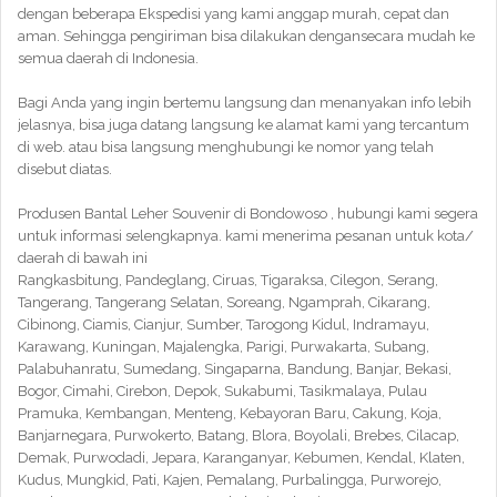
dengan beberapa Ekspedisi yang kami anggap murah, cepat dan
aman. Sehingga pengiriman bisa dilakukan dengansecara mudah ke
semua daerah di Indonesia.
Bagi Anda yang ingin bertemu langsung dan menanyakan info lebih
jelasnya, bisa juga datang langsung ke alamat kami yang tercantum
di web. atau bisa langsung menghubungi ke nomor yang telah
disebut diatas.
Produsen Bantal Leher Souvenir di Bondowoso , hubungi kami segera
untuk informasi selengkapnya. kami menerima pesanan untuk kota/
daerah di bawah ini
Rangkasbitung, Pandeglang, Ciruas, Tigaraksa, Cilegon, Serang,
Tangerang, Tangerang Selatan, Soreang, Ngamprah, Cikarang,
Cibinong, Ciamis, Cianjur, Sumber, Tarogong Kidul, Indramayu,
Karawang, Kuningan, Majalengka, Parigi, Purwakarta, Subang,
Palabuhanratu, Sumedang, Singaparna, Bandung, Banjar, Bekasi,
Bogor, Cimahi, Cirebon, Depok, Sukabumi, Tasikmalaya, Pulau
Pramuka, Kembangan, Menteng, Kebayoran Baru, Cakung, Koja,
Banjarnegara, Purwokerto, Batang, Blora, Boyolali, Brebes, Cilacap,
Demak, Purwodadi, Jepara, Karanganyar, Kebumen, Kendal, Klaten,
Kudus, Mungkid, Pati, Kajen, Pemalang, Purbalingga, Purworejo,