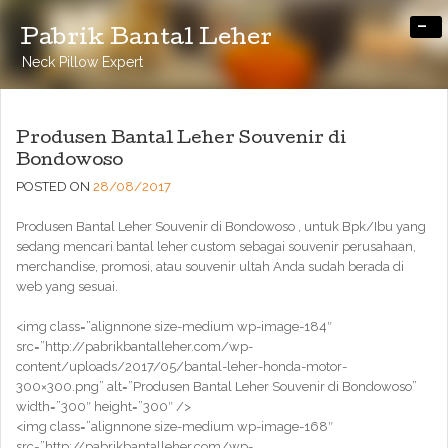
-
Pabrik Bantal Leher
Neck Pillow Expert
Produsen Bantal Leher Souvenir di
Bondowoso
POSTED ON
28/08/2017
Produsen Bantal Leher Souvenir di Bondowoso , untuk Bpk/Ibu yang
sedang mencari bantal leher custom sebagai souvenir perusahaan,
merchandise, promosi, atau souvenir ultah Anda sudah berada di
web yang sesuai.
<img class=”alignnone size-medium wp-image-184″
src=”http://pabrikbantalleher.com/wp-
content/uploads/2017/05/bantal-leher-honda-motor-
300×300.png” alt=”Produsen Bantal Leher Souvenir di Bondowoso”
width=”300″ height=”300″ />
<img class=”alignnone size-medium wp-image-168″
src=”http://pabrikbantalleher.com/wp-