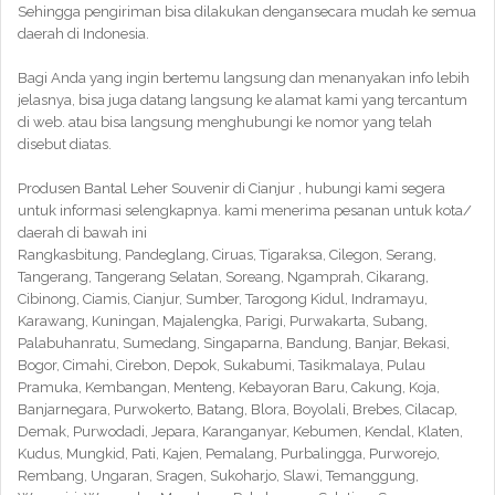
Sehingga pengiriman bisa dilakukan dengansecara mudah ke semua
daerah di Indonesia.
Bagi Anda yang ingin bertemu langsung dan menanyakan info lebih
jelasnya, bisa juga datang langsung ke alamat kami yang tercantum
di web. atau bisa langsung menghubungi ke nomor yang telah
disebut diatas.
Produsen Bantal Leher Souvenir di Cianjur , hubungi kami segera
untuk informasi selengkapnya. kami menerima pesanan untuk kota/
daerah di bawah ini
Rangkasbitung, Pandeglang, Ciruas, Tigaraksa, Cilegon, Serang,
Tangerang, Tangerang Selatan, Soreang, Ngamprah, Cikarang,
Cibinong, Ciamis, Cianjur, Sumber, Tarogong Kidul, Indramayu,
Karawang, Kuningan, Majalengka, Parigi, Purwakarta, Subang,
Palabuhanratu, Sumedang, Singaparna, Bandung, Banjar, Bekasi,
Bogor, Cimahi, Cirebon, Depok, Sukabumi, Tasikmalaya, Pulau
Pramuka, Kembangan, Menteng, Kebayoran Baru, Cakung, Koja,
Banjarnegara, Purwokerto, Batang, Blora, Boyolali, Brebes, Cilacap,
Demak, Purwodadi, Jepara, Karanganyar, Kebumen, Kendal, Klaten,
Kudus, Mungkid, Pati, Kajen, Pemalang, Purbalingga, Purworejo,
Rembang, Ungaran, Sragen, Sukoharjo, Slawi, Temanggung,