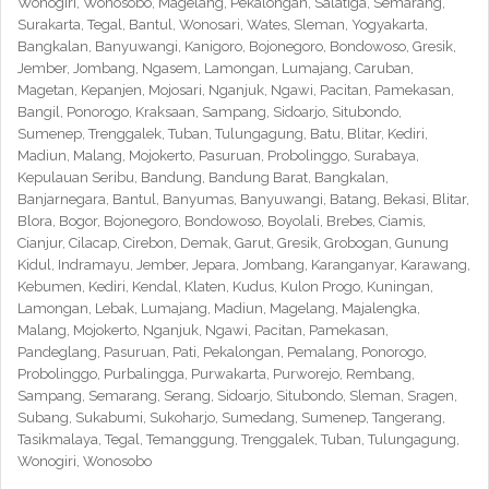
Wonogiri, Wonosobo, Magelang, Pekalongan, Salatiga, Semarang,
Surakarta, Tegal, Bantul, Wonosari, Wates, Sleman, Yogyakarta,
Bangkalan, Banyuwangi, Kanigoro, Bojonegoro, Bondowoso, Gresik,
Jember, Jombang, Ngasem, Lamongan, Lumajang, Caruban,
Magetan, Kepanjen, Mojosari, Nganjuk, Ngawi, Pacitan, Pamekasan,
Bangil, Ponorogo, Kraksaan, Sampang, Sidoarjo, Situbondo,
Sumenep, Trenggalek, Tuban, Tulungagung, Batu, Blitar, Kediri,
Madiun, Malang, Mojokerto, Pasuruan, Probolinggo, Surabaya,
Kepulauan Seribu, Bandung, Bandung Barat, Bangkalan,
Banjarnegara, Bantul, Banyumas, Banyuwangi, Batang, Bekasi, Blitar,
Blora, Bogor, Bojonegoro, Bondowoso, Boyolali, Brebes, Ciamis,
Cianjur, Cilacap, Cirebon, Demak, Garut, Gresik, Grobogan, Gunung
Kidul, Indramayu, Jember, Jepara, Jombang, Karanganyar, Karawang,
Kebumen, Kediri, Kendal, Klaten, Kudus, Kulon Progo, Kuningan,
Lamongan, Lebak, Lumajang, Madiun, Magelang, Majalengka,
Malang, Mojokerto, Nganjuk, Ngawi, Pacitan, Pamekasan,
Pandeglang, Pasuruan, Pati, Pekalongan, Pemalang, Ponorogo,
Probolinggo, Purbalingga, Purwakarta, Purworejo, Rembang,
Sampang, Semarang, Serang, Sidoarjo, Situbondo, Sleman, Sragen,
Subang, Sukabumi, Sukoharjo, Sumedang, Sumenep, Tangerang,
Tasikmalaya, Tegal, Temanggung, Trenggalek, Tuban, Tulungagung,
Wonogiri, Wonosobo