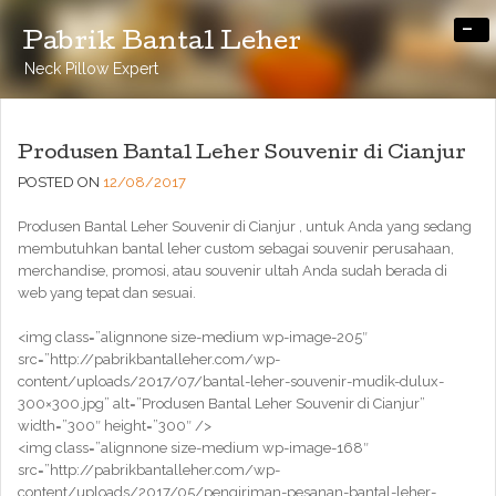
-
Pabrik Bantal Leher
Neck Pillow Expert
Produsen Bantal Leher Souvenir di Cianjur
POSTED ON
12/08/2017
Produsen Bantal Leher Souvenir di Cianjur , untuk Anda yang sedang
membutuhkan bantal leher custom sebagai souvenir perusahaan,
merchandise, promosi, atau souvenir ultah Anda sudah berada di
web yang tepat dan sesuai.
<img class=”alignnone size-medium wp-image-205″
src=”http://pabrikbantalleher.com/wp-
content/uploads/2017/07/bantal-leher-souvenir-mudik-dulux-
300×300.jpg” alt=”Produsen Bantal Leher Souvenir di Cianjur”
width=”300″ height=”300″ />
<img class=”alignnone size-medium wp-image-168″
src=”http://pabrikbantalleher.com/wp-
content/uploads/2017/05/pengiriman-pesanan-bantal-leher-