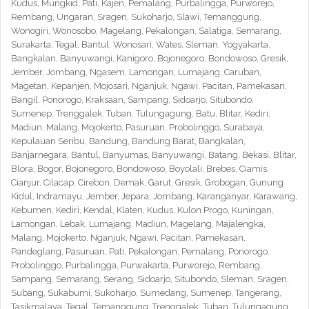
Kudus, Mungkid, Pati, Kajen, Pemalang, Purbalingga, Purworejo,
Rembang, Ungaran, Sragen, Sukoharjo, Slawi, Temanggung,
Wonogiri, Wonosobo, Magelang, Pekalongan, Salatiga, Semarang,
Surakarta, Tegal, Bantul, Wonosari, Wates, Sleman, Yogyakarta,
Bangkalan, Banyuwangi, Kanigoro, Bojonegoro, Bondowoso, Gresik,
Jember, Jombang, Ngasem, Lamongan, Lumajang, Caruban,
Magetan, Kepanjen, Mojosari, Nganjuk, Ngawi, Pacitan, Pamekasan,
Bangil, Ponorogo, Kraksaan, Sampang, Sidoarjo, Situbondo,
Sumenep, Trenggalek, Tuban, Tulungagung, Batu, Blitar, Kediri,
Madiun, Malang, Mojokerto, Pasuruan, Probolinggo, Surabaya,
Kepulauan Seribu, Bandung, Bandung Barat, Bangkalan,
Banjarnegara, Bantul, Banyumas, Banyuwangi, Batang, Bekasi, Blitar,
Blora, Bogor, Bojonegoro, Bondowoso, Boyolali, Brebes, Ciamis,
Cianjur, Cilacap, Cirebon, Demak, Garut, Gresik, Grobogan, Gunung
Kidul, Indramayu, Jember, Jepara, Jombang, Karanganyar, Karawang,
Kebumen, Kediri, Kendal, Klaten, Kudus, Kulon Progo, Kuningan,
Lamongan, Lebak, Lumajang, Madiun, Magelang, Majalengka,
Malang, Mojokerto, Nganjuk, Ngawi, Pacitan, Pamekasan,
Pandeglang, Pasuruan, Pati, Pekalongan, Pemalang, Ponorogo,
Probolinggo, Purbalingga, Purwakarta, Purworejo, Rembang,
Sampang, Semarang, Serang, Sidoarjo, Situbondo, Sleman, Sragen,
Subang, Sukabumi, Sukoharjo, Sumedang, Sumenep, Tangerang,
Tasikmalaya, Tegal, Temanggung, Trenggalek, Tuban, Tulungagung,