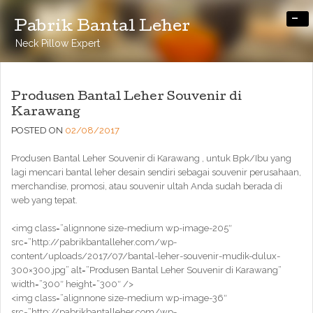
-
Pabrik Bantal Leher
Neck Pillow Expert
Produsen Bantal Leher Souvenir di
Karawang
POSTED ON
02/08/2017
Produsen Bantal Leher Souvenir di Karawang , untuk Bpk/Ibu yang
lagi mencari bantal leher desain sendiri sebagai souvenir perusahaan,
merchandise, promosi, atau souvenir ultah Anda sudah berada di
web yang tepat.
<img class=”alignnone size-medium wp-image-205″
src=”http://pabrikbantalleher.com/wp-
content/uploads/2017/07/bantal-leher-souvenir-mudik-dulux-
300×300.jpg” alt=”Produsen Bantal Leher Souvenir di Karawang”
width=”300″ height=”300″ />
<img class=”alignnone size-medium wp-image-36″
src=”http://pabrikbantalleher.com/wp-