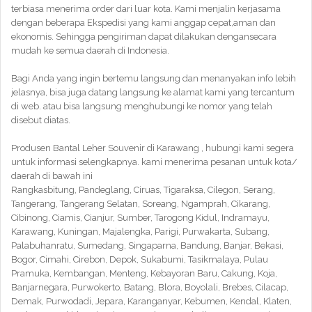
terbiasa menerima order dari luar kota. Kami menjalin kerjasama
dengan beberapa Ekspedisi yang kami anggap cepat,aman dan
ekonomis. Sehingga pengiriman dapat dilakukan dengansecara
mudah ke semua daerah di Indonesia.
Bagi Anda yang ingin bertemu langsung dan menanyakan info lebih
jelasnya, bisa juga datang langsung ke alamat kami yang tercantum
di web. atau bisa langsung menghubungi ke nomor yang telah
disebut diatas.
Produsen Bantal Leher Souvenir di Karawang , hubungi kami segera
untuk informasi selengkapnya. kami menerima pesanan untuk kota/
daerah di bawah ini
Rangkasbitung, Pandeglang, Ciruas, Tigaraksa, Cilegon, Serang,
Tangerang, Tangerang Selatan, Soreang, Ngamprah, Cikarang,
Cibinong, Ciamis, Cianjur, Sumber, Tarogong Kidul, Indramayu,
Karawang, Kuningan, Majalengka, Parigi, Purwakarta, Subang,
Palabuhanratu, Sumedang, Singaparna, Bandung, Banjar, Bekasi,
Bogor, Cimahi, Cirebon, Depok, Sukabumi, Tasikmalaya, Pulau
Pramuka, Kembangan, Menteng, Kebayoran Baru, Cakung, Koja,
Banjarnegara, Purwokerto, Batang, Blora, Boyolali, Brebes, Cilacap,
Demak, Purwodadi, Jepara, Karanganyar, Kebumen, Kendal, Klaten,