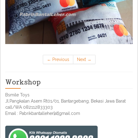
←
Previous
Next
→
Workshop
Bsmile Toys
Jl.Pangkalan Asem Rt01/01, Bantargebang, Bekasi Jawa Barat
call/WA 082112833303
Email : Pabrikbantalleher[at]gmail.com