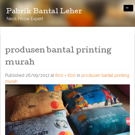
-
Pabrik Bantal Leher
Neck Pillow Expert
produsen bantal printing
murah
Published
26/09/2017
at
800 × 600
in
produsen bantal printing
murah