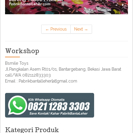
←
Previous
Next
→
Workshop
Bsmile Toys
Jl.Pangkalan Asem Rt01/01, Bantargebang, Bekasi Jawa Barat
call/WA 082112833303
Email : Pabrikbantalleher[at]gmail.com
Kategori Produk