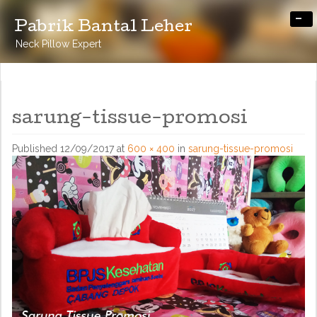
-
Pabrik Bantal Leher
Neck Pillow Expert
sarung-tissue-promosi
Published
12/09/2017
at
600 × 400
in
sarung-tissue-promosi