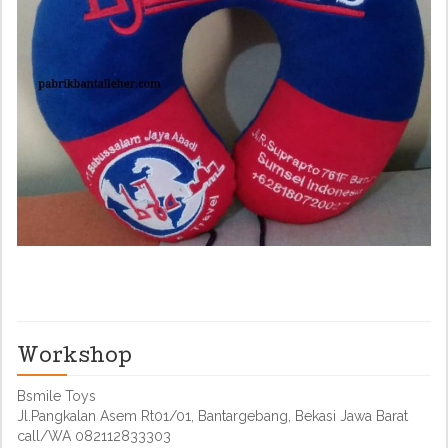
Workshop
Bsmile Toys
Jl.Pangkalan Asem Rt01/01, Bantargebang, Bekasi Jawa Barat
call/WA 082112833303