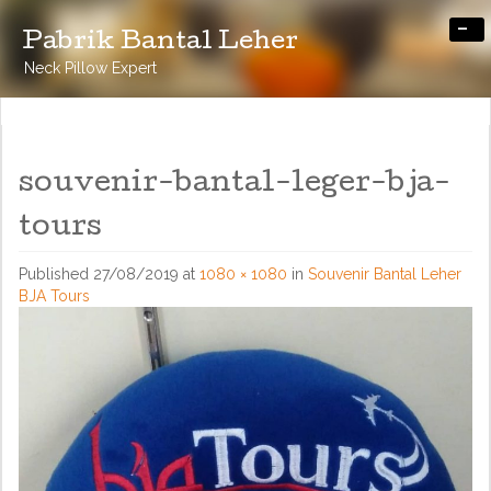
-
Pabrik Bantal Leher
Neck Pillow Expert
souvenir-bantal-leger-bja-
tours
Published
27/08/2019
at
1080 × 1080
in
Souvenir Bantal Leher
BJA Tours