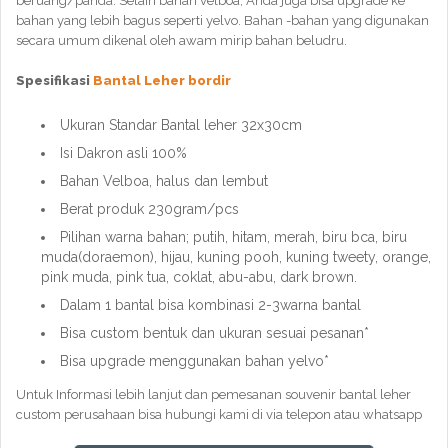
beruang/panda. Selain bahan velboa, Anda juga bisa upgrade ke
bahan yang lebih bagus seperti yelvo. Bahan -bahan yang digunakan
secara umum dikenal oleh awam mirip bahan beludru.
Spesifikasi
Bantal Leher bordir
Ukuran Standar Bantal leher 32x30cm
Isi Dakron asli 100%
Bahan Velboa, halus dan lembut
Berat produk 230gram/pcs
Pilihan warna bahan; putih, hitam, merah, biru bca, biru
muda(doraemon), hijau, kuning pooh, kuning tweety, orange,
pink muda, pink tua, coklat, abu-abu, dark brown.
Dalam 1 bantal bisa kombinasi 2-3warna bantal
Bisa custom bentuk dan ukuran sesuai pesanan*
Bisa upgrade menggunakan bahan yelvo*
Untuk Informasi lebih lanjut dan pemesanan souvenir bantal leher
custom perusahaan bisa hubungi kami di via telepon atau whatsapp