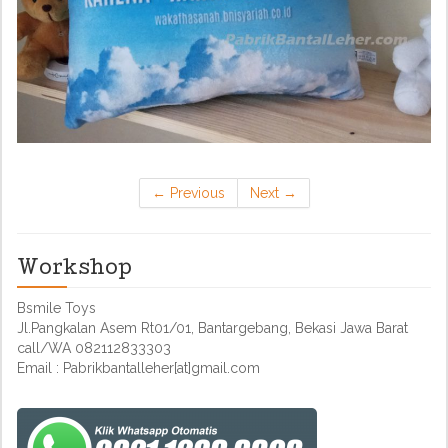
←
Previous
Next
→
Workshop
Bsmile Toys
Jl.Pangkalan Asem Rt01/01, Bantargebang, Bekasi Jawa Barat
call/WA 082112833303
Email : Pabrikbantalleher[at]gmail.com