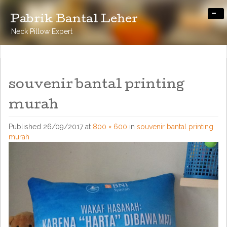
-
Pabrik Bantal Leher
Neck Pillow Expert
souvenir bantal printing
murah
Published
26/09/2017
at
800 × 600
in
souvenir bantal printing
murah