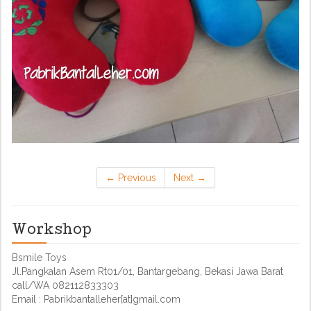
←
Previous
Next
→
Workshop
Bsmile Toys
Jl.Pangkalan Asem Rt01/01, Bantargebang, Bekasi Jawa Barat
call/WA 082112833303
Email : Pabrikbantalleher[at]gmail.com