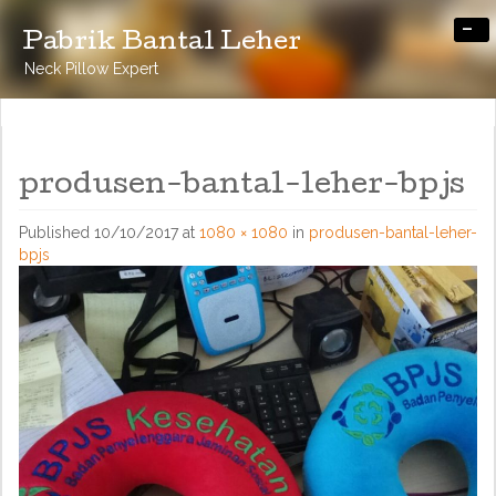
-
Pabrik Bantal Leher
Neck Pillow Expert
produsen-bantal-leher-bpjs
Published
10/10/2017
at
1080 × 1080
in
produsen-bantal-leher-
bpjs