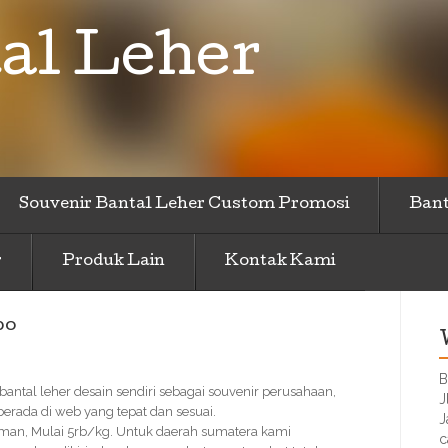
al Leher
Souvenir Bantal Leher Custom Promosi
Bant
r
Produk Lain
Kontak Kami
bo
B
bantal leher desain sendiri sebagai souvenir perusahaan,
J
erada di web yang tepat dan sesuai.
J
Aman, Mulai 5rb/kg. Untuk daerah sumatera kami
c