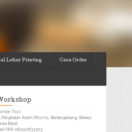
al Leher Printing
Cara Order
Workshop
smile Toys
l.Pangkalan Asem Rt01/01, Bantargebang, Bekasi
awa Barat
all/WA 082112833303