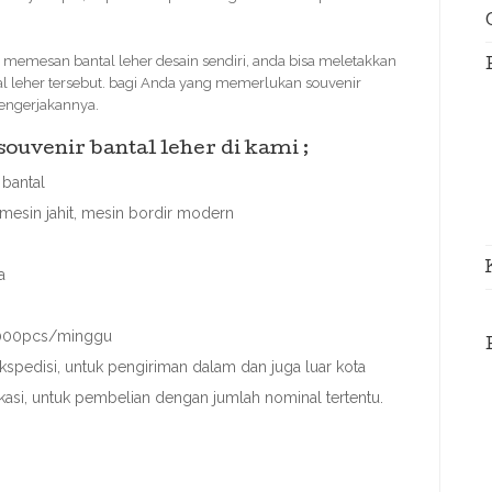
memesan bantal leher desain sendiri, anda bisa meletakkan
al leher tersebut. bagi Anda yang memerlukan souvenir
mengerjakannya.
uvenir bantal leher di kami ;
bantal
mesin jahit, mesin bordir modern
a
 3000pcs/minggu
spedisi, untuk pengiriman dalam dan juga luar kota
ekasi, untuk pembelian dengan jumlah nominal tertentu.