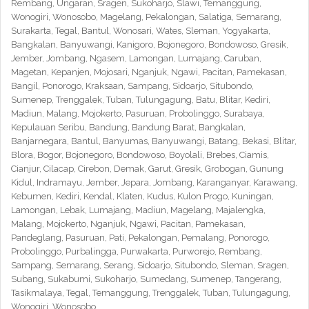
Rembang, Ungaran, Sragen, Sukoharjo, Slawi, Temanggung,
Wonogiri, Wonosobo, Magelang, Pekalongan, Salatiga, Semarang,
Surakarta, Tegal, Bantul, Wonosari, Wates, Sleman, Yogyakarta,
Bangkalan, Banyuwangi, Kanigoro, Bojonegoro, Bondowoso, Gresik,
Jember, Jombang, Ngasem, Lamongan, Lumajang, Caruban,
Magetan, Kepanjen, Mojosari, Nganjuk, Ngawi, Pacitan, Pamekasan,
Bangil, Ponorogo, Kraksaan, Sampang, Sidoarjo, Situbondo,
Sumenep, Trenggalek, Tuban, Tulungagung, Batu, Blitar, Kediri,
Madiun, Malang, Mojokerto, Pasuruan, Probolinggo, Surabaya,
Kepulauan Seribu, Bandung, Bandung Barat, Bangkalan,
Banjarnegara, Bantul, Banyumas, Banyuwangi, Batang, Bekasi, Blitar,
Blora, Bogor, Bojonegoro, Bondowoso, Boyolali, Brebes, Ciamis,
Cianjur, Cilacap, Cirebon, Demak, Garut, Gresik, Grobogan, Gunung
Kidul, Indramayu, Jember, Jepara, Jombang, Karanganyar, Karawang,
Kebumen, Kediri, Kendal, Klaten, Kudus, Kulon Progo, Kuningan,
Lamongan, Lebak, Lumajang, Madiun, Magelang, Majalengka,
Malang, Mojokerto, Nganjuk, Ngawi, Pacitan, Pamekasan,
Pandeglang, Pasuruan, Pati, Pekalongan, Pemalang, Ponorogo,
Probolinggo, Purbalingga, Purwakarta, Purworejo, Rembang,
Sampang, Semarang, Serang, Sidoarjo, Situbondo, Sleman, Sragen,
Subang, Sukabumi, Sukoharjo, Sumedang, Sumenep, Tangerang,
Tasikmalaya, Tegal, Temanggung, Trenggalek, Tuban, Tulungagung,
Wonogiri, Wonosobo