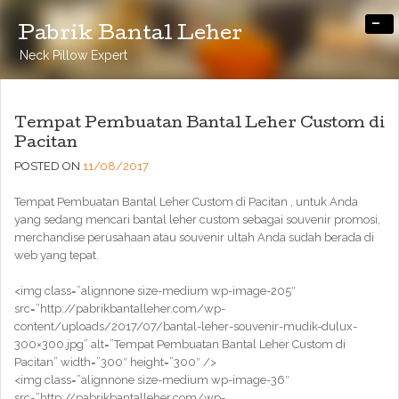
-
Pabrik Bantal Leher
Neck Pillow Expert
Tempat Pembuatan Bantal Leher Custom di
Pacitan
POSTED ON
11/08/2017
Tempat Pembuatan Bantal Leher Custom di Pacitan , untuk Anda
yang sedang mencari bantal leher custom sebagai souvenir promosi,
merchandise perusahaan atau souvenir ultah Anda sudah berada di
web yang tepat.
<img class=”alignnone size-medium wp-image-205″
src=”http://pabrikbantalleher.com/wp-
content/uploads/2017/07/bantal-leher-souvenir-mudik-dulux-
300×300.jpg” alt=”Tempat Pembuatan Bantal Leher Custom di
Pacitan” width=”300″ height=”300″ />
<img class=”alignnone size-medium wp-image-36″
src=”http://pabrikbantalleher.com/wp-