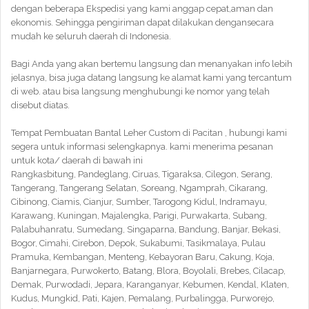
dengan beberapa Ekspedisi yang kami anggap cepat,aman dan
ekonomis. Sehingga pengiriman dapat dilakukan dengansecara
mudah ke seluruh daerah di Indonesia.
Bagi Anda yang akan bertemu langsung dan menanyakan info lebih
jelasnya, bisa juga datang langsung ke alamat kami yang tercantum
di web. atau bisa langsung menghubungi ke nomor yang telah
disebut diatas.
Tempat Pembuatan Bantal Leher Custom di Pacitan , hubungi kami
segera untuk informasi selengkapnya. kami menerima pesanan
untuk kota/ daerah di bawah ini
Rangkasbitung, Pandeglang, Ciruas, Tigaraksa, Cilegon, Serang,
Tangerang, Tangerang Selatan, Soreang, Ngamprah, Cikarang,
Cibinong, Ciamis, Cianjur, Sumber, Tarogong Kidul, Indramayu,
Karawang, Kuningan, Majalengka, Parigi, Purwakarta, Subang,
Palabuhanratu, Sumedang, Singaparna, Bandung, Banjar, Bekasi,
Bogor, Cimahi, Cirebon, Depok, Sukabumi, Tasikmalaya, Pulau
Pramuka, Kembangan, Menteng, Kebayoran Baru, Cakung, Koja,
Banjarnegara, Purwokerto, Batang, Blora, Boyolali, Brebes, Cilacap,
Demak, Purwodadi, Jepara, Karanganyar, Kebumen, Kendal, Klaten,
Kudus, Mungkid, Pati, Kajen, Pemalang, Purbalingga, Purworejo,