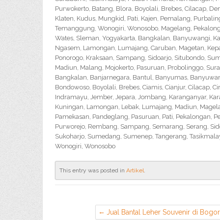
Purwokerto, Batang, Blora, Boyolali, Brebes, Cilacap, 
Klaten, Kudus, Mungkid, Pati, Kajen, Pemalang, Purbali
Temanggung, Wonogiri, Wonosobo, Magelang, Pekalongan,
Wates, Sleman, Yogyakarta, Bangkalan, Banyuwangi, Ka
Ngasem, Lamongan, Lumajang, Caruban, Magetan, Kepanj
Ponorogo, Kraksaan, Sampang, Sidoarjo, Situbondo, Sume
Madiun, Malang, Mojokerto, Pasuruan, Probolinggo, Sur
Bangkalan, Banjarnegara, Bantul, Banyumas, Banyuwangi,
Bondowoso, Boyolali, Brebes, Ciamis, Cianjur, Cilacap, 
Indramayu, Jember, Jepara, Jombang, Karanganyar, Kara
Kuningan, Lamongan, Lebak, Lumajang, Madiun, Magelan
Pamekasan, Pandeglang, Pasuruan, Pati, Pekalongan, P
Purworejo, Rembang, Sampang, Semarang, Serang, Sido
Sukoharjo, Sumedang, Sumenep, Tangerang, Tasikmalay
Wonogiri, Wonosobo
This entry was posted in
Artikel
.
Jual Bantal Leher Souvenir di Bogor