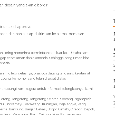
an desain yang akan dibordir
r untuk di approve
nasan dan bantal siap dikirimkan ke alamat pemesan
dah sering menerima permintaan dari luar kota. Usaha kami
gap cepat,aman dan ekonomis. Sehingga pengiriman bisa
onesia.
info lebih jelasnya, bisa juga datang langsung ke alamat
bungi ke nomor yang telah disebut diatas.
n , hubungi kami segera untuk informasi selengkapnya. kami
, Serang, Tangerang, Tangerang Selatan, Soreang, Ngamprah,
idul, Indramayu, Karawang, Kuningan, Majalengka, Parigi,
na, Bandung, Banjar, Bekasi, Bogor, Cimahi, Cirebon, Depok,
nteng, Kebayoran Baru, Cakung, Koja, Banjarnegara,