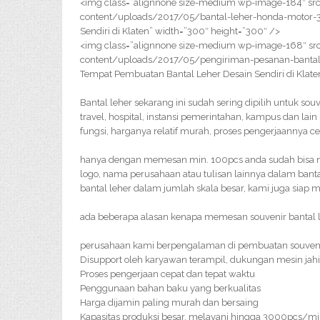
<img class=”alignnone size-medium wp-image-184″ src
content/uploads/2017/05/bantal-leher-honda-motor-3
Sendiri di Klaten” width=”300″ height=”300″ />
<img class=”alignnone size-medium wp-image-168″ src
content/uploads/2017/05/pengiriman-pesanan-bantal
Tempat Pembuatan Bantal Leher Desain Sendiri di Klate
Bantal leher sekarang ini sudah sering dipilih untuk sou
travel, hospital, instansi pemerintahan, kampus dan lai
fungsi, harganya relatif murah, proses pengerjaannya 
hanya dengan memesan min. 100pcs anda sudah bisa me
logo, nama perusahaan atau tulisan lainnya dalam bant
bantal leher dalam jumlah skala besar, kami juga siap 
ada beberapa alasan kenapa memesan souvenir bantal le
perusahaan kami berpengalaman di pembuatan souveni
Disupport oleh karyawan terampil, dukungan mesin jahi
Proses pengerjaan cepat dan tepat waktu
Penggunaan bahan baku yang berkualitas
Harga dijamin paling murah dan bersaing
Kapasitas produksi besar, melayani hingga 3000pcs/m