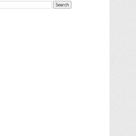
earch
or: