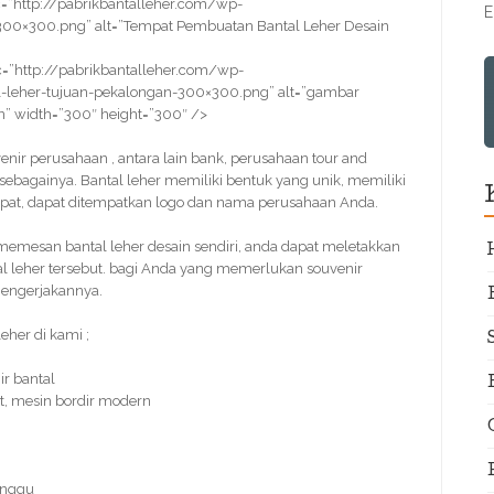
=”http://pabrikbantalleher.com/wp-
E
00×300.png” alt=”Tempat Pembuatan Bantal Leher Desain
=”http://pabrikbantalleher.com/wp-
-leher-tujuan-pekalongan-300×300.png” alt=”gambar
n” width=”300″ height=”300″ />
venir perusahaan , antara lain bank, perusahaan tour and
n sebagainya. Bantal leher memiliki bentuk yang unik, memiliki
cepat, dapat ditempatkan logo dan nama perusahaan Anda.
mesan bantal leher desain sendiri, anda dapat meletakkan
al leher tersebut. bagi Anda yang memerlukan souvenir
mengerjakannya.
her di kami ;
r bantal
t, mesin bordir modern
inggu