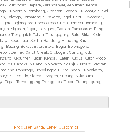
S
Demak, Purwodadi, Jepara, Karanganyar, Kebumen, Kendal,
f
ngga, Purworejo, Rembang, Ungaran, Sragen, Sukoharjo, Slawi,
 Salatiga, Semarang, Surakarta, Tegal, Bantul, Wonosari,
nigoro, Bojonegoro, Bondowoso, Gresik, Jember, Jombang,
en, Mojosari, Nganjuk, Ngawi, Pacitan, Pamekasan, Bangil,
nep, Trenggalek, Tuban, Tulungagung, Batu, Blitar, Kediri,
abaya, Kepulauan Seribu, Bandung, Bandung Barat,
 Batang, Bekasi, Blitar, Blora, Bogor, Bojonegoro,
Cirebon, Demak, Garut, Gresik, Grobogan, Gunung Kidul,
wang, Kebumen, Kediri, Kendal, Klaten, Kudus, Kulon Progo,
g, Majalengka, Malang, Mojokerto, Nganjuk, Ngawi, Pacitan,
emalang, Ponorogo, Probolinggo, Purbalingga, Purwakarta,
arjo, Situbondo, Sleman, Sragen, Subang, Sukabumi,
a, Tegal, Temanggung, Trenggalek, Tuban, Tulungagung,
Produsen Bantal Leher Custom di