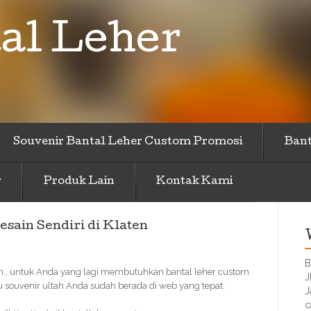
al Leher
Souvenir Bantal Leher Custom Promosi
Bant
r
Produk Lain
Kontak Kami
ain Sendiri di Klaten
B
en , untuk Anda yang lagi membutuhkan bantal leher custom
J
 souvenir ultah Anda sudah berada di web yang tepat.
J
c