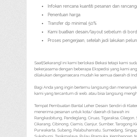
Infokan rencana kuantiti pesanan dan rancang
Penentuan harga
Transfer dp minimal 50%
Kami buatkan desain/layout sebelum di bordi
Proses pengerjaan, setelah jadi lakukan pelu
Saat|Sekarang} ini kami berlokasi Bekasi tetapi kami su
bekerjasama dengan beberapa Ekspedisi yang kami ang
dilakukan dengansecara mudah ke semua daerah di Ind
Bagi Anda yang ingin bertemu langsung dan menanyakan 
kami yang tercantum di web. atau bisa langsung menghu
Tempat Pembuatan Bantal Leher Desain Sendiri di Klate
menerima pesanan untuk kota/ daerah di bawah ini
Rangkasbitung, Pandeglang, Ciruas, Tigaraksa, Cilegon
Cikarang, Cibinong, Ciamis, Cianjur, Sumber, Tarogong K
Purwakarta, Subang, Palabuhanratu, Sumedang, Singapar
Sukabumi, Tasikmalaya, Pulau Pramuka, Kembangan, Me