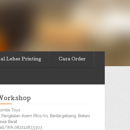
al Leher Printing
Cara Order
Workshop
smile Toys
l.Pangkalan Asem Rt01/01, Bantargebang, Bekasi
awa Barat
all/WA 082112833303