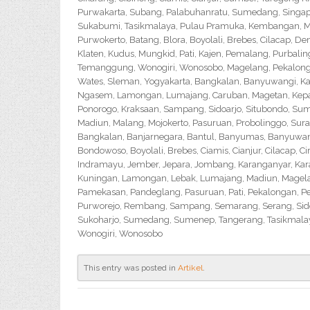
Purwakarta, Subang, Palabuhanratu, Sumedang, Singapar
Sukabumi, Tasikmalaya, Pulau Pramuka, Kembangan, Me
Purwokerto, Batang, Blora, Boyolali, Brebes, Cilacap, 
Klaten, Kudus, Mungkid, Pati, Kajen, Pemalang, Purbali
Temanggung, Wonogiri, Wonosobo, Magelang, Pekalongan,
Wates, Sleman, Yogyakarta, Bangkalan, Banyuwangi, Ka
Ngasem, Lamongan, Lumajang, Caruban, Magetan, Kepanj
Ponorogo, Kraksaan, Sampang, Sidoarjo, Situbondo, Sume
Madiun, Malang, Mojokerto, Pasuruan, Probolinggo, Sur
Bangkalan, Banjarnegara, Bantul, Banyumas, Banyuwangi,
Bondowoso, Boyolali, Brebes, Ciamis, Cianjur, Cilacap, 
Indramayu, Jember, Jepara, Jombang, Karanganyar, Kara
Kuningan, Lamongan, Lebak, Lumajang, Madiun, Magelan
Pamekasan, Pandeglang, Pasuruan, Pati, Pekalongan, P
Purworejo, Rembang, Sampang, Semarang, Serang, Sido
Sukoharjo, Sumedang, Sumenep, Tangerang, Tasikmalay
Wonogiri, Wonosobo
This entry was posted in
Artikel
.