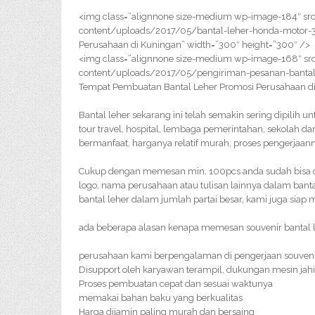
<img class=”alignnone size-medium wp-image-184″ src
content/uploads/2017/05/bantal-leher-honda-motor-3
Perusahaan di Kuningan” width=”300″ height=”300″ />
<img class=”alignnone size-medium wp-image-168″ src
content/uploads/2017/05/pengiriman-pesanan-bantal
Tempat Pembuatan Bantal Leher Promosi Perusahaan di
Bantal leher sekarang ini telah semakin sering dipilih 
tour travel, hospital, lembaga pemerintahan, sekolah da
bermanfaat, harganya relatif murah, proses pengerjaan
Cukup dengan memesan min. 100pcs anda sudah bisa or
logo, nama perusahaan atau tulisan lainnya dalam bant
bantal leher dalam jumlah partai besar, kami juga siap
ada beberapa alasan kenapa memesan souvenir bantal le
perusahaan kami berpengalaman di pengerjaan souveni
Disupport oleh karyawan terampil, dukungan mesin jahi
Proses pembuatan cepat dan sesuai waktunya
memakai bahan baku yang berkualitas
Harga dijamin paling murah dan bersaing