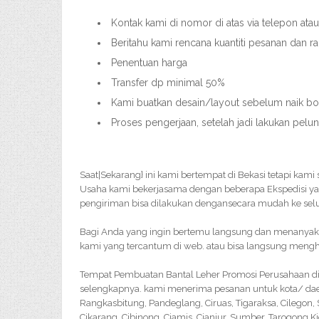
Kontak kami di nomor di atas via telepon ata
Beritahu kami rencana kuantiti pesanan dan r
Penentuan harga
Transfer dp minimal 50%
Kami buatkan desain/layout sebelum naik bor
Proses pengerjaan, setelah jadi lakukan pelu
Saat|Sekarang} ini kami bertempat di Bekasi tetapi kami
Usaha kami bekerjasama dengan beberapa Ekspedisi y
pengiriman bisa dilakukan dengansecara mudah ke selu
Bagi Anda yang ingin bertemu langsung dan menanyakan 
kami yang tercantum di web. atau bisa langsung menghu
Tempat Pembuatan Bantal Leher Promosi Perusahaan di 
selengkapnya. kami menerima pesanan untuk kota/ dae
Rangkasbitung, Pandeglang, Ciruas, Tigaraksa, Cilegon
Cikarang, Cibinong, Ciamis, Cianjur, Sumber, Tarogong K