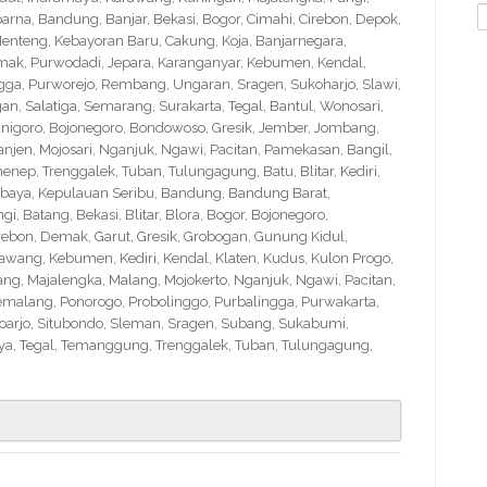
S
na, Bandung, Banjar, Bekasi, Bogor, Cimahi, Cirebon, Depok,
f
nteng, Kebayoran Baru, Cakung, Koja, Banjarnegara,
Demak, Purwodadi, Jepara, Karanganyar, Kebumen, Kendal,
ngga, Purworejo, Rembang, Ungaran, Sragen, Sukoharjo, Slawi,
 Salatiga, Semarang, Surakarta, Tegal, Bantul, Wonosari,
nigoro, Bojonegoro, Bondowoso, Gresik, Jember, Jombang,
en, Mojosari, Nganjuk, Ngawi, Pacitan, Pamekasan, Bangil,
nep, Trenggalek, Tuban, Tulungagung, Batu, Blitar, Kediri,
abaya, Kepulauan Seribu, Bandung, Bandung Barat,
 Batang, Bekasi, Blitar, Blora, Bogor, Bojonegoro,
Cirebon, Demak, Garut, Gresik, Grobogan, Gunung Kidul,
wang, Kebumen, Kediri, Kendal, Klaten, Kudus, Kulon Progo,
g, Majalengka, Malang, Mojokerto, Nganjuk, Ngawi, Pacitan,
emalang, Ponorogo, Probolinggo, Purbalingga, Purwakarta,
arjo, Situbondo, Sleman, Sragen, Subang, Sukabumi,
a, Tegal, Temanggung, Trenggalek, Tuban, Tulungagung,