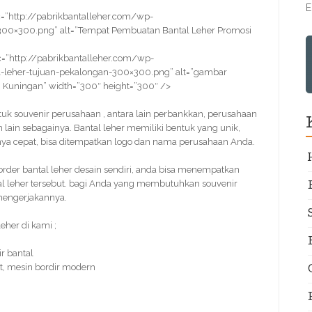
E
=”http://pabrikbantalleher.com/wp-
00×300.png” alt=”Tempat Pembuatan Bantal Leher Promosi
=”http://pabrikbantalleher.com/wp-
-leher-tujuan-pekalongan-300×300.png” alt=”gambar
 Kuningan” width=”300″ height=”300″ />
untuk souvenir perusahaan , antara lain perbankkan, perusahaan
n lain sebagainya. Bantal leher memiliki bentuk yang unik,
nya cepat, bisa ditempatkan logo dan nama perusahaan Anda.
der bantal leher desain sendiri, anda bisa menempatkan
al leher tersebut. bagi Anda yang membutuhkan souvenir
 mengerjakannya.
her di kami ;
r bantal
t, mesin bordir modern