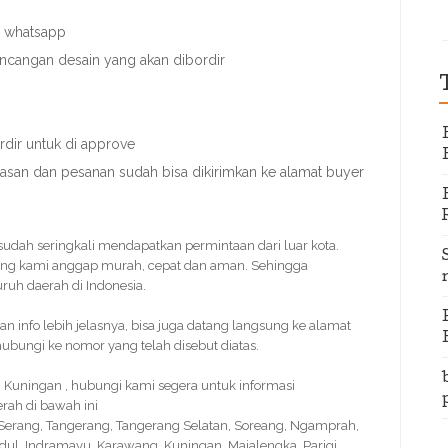
u whatsapp
ancangan desain yang akan dibordir
dir untuk di approve
nasan dan pesanan sudah bisa dikirimkan ke alamat buyer
 sudah seringkali mendapatkan permintaan dari luar kota.
ang kami anggap murah, cepat dan aman. Sehingga
ruh daerah di Indonesia.
info lebih jelasnya, bisa juga datang langsung ke alamat
bungi ke nomor yang telah disebut diatas.
Kuningan , hubungi kami segera untuk informasi
rah di bawah ini
, Serang, Tangerang, Tangerang Selatan, Soreang, Ngamprah,
idul, Indramayu, Karawang, Kuningan, Majalengka, Parigi,