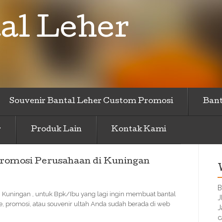
al Leher
Souvenir Bantal Leher Custom Promosi
Bant
r
Produk Lain
Kontak Kami
romosi Perusahaan di Kuningan
B
Kuningan , untuk Bpk/Ibu yang lagi ingin membuat bantal
J
, promosi, atau souvenir ultah Anda sudah berada di web
J
c