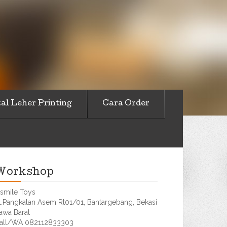
al Leher Printing
Cara Order
Workshop
smile Toys
l.Pangkalan Asem Rt01/01, Bantargebang, Bekasi
awa Barat
all/WA 082112833303