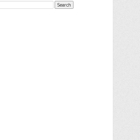
earch
or: