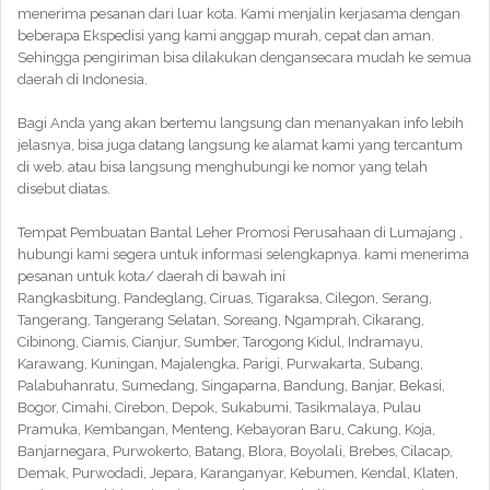
menerima pesanan dari luar kota. Kami menjalin kerjasama dengan
beberapa Ekspedisi yang kami anggap murah, cepat dan aman.
Sehingga pengiriman bisa dilakukan dengansecara mudah ke semua
daerah di Indonesia.
Bagi Anda yang akan bertemu langsung dan menanyakan info lebih
jelasnya, bisa juga datang langsung ke alamat kami yang tercantum
di web. atau bisa langsung menghubungi ke nomor yang telah
disebut diatas.
Tempat Pembuatan Bantal Leher Promosi Perusahaan di Lumajang ,
hubungi kami segera untuk informasi selengkapnya. kami menerima
pesanan untuk kota/ daerah di bawah ini
Rangkasbitung, Pandeglang, Ciruas, Tigaraksa, Cilegon, Serang,
Tangerang, Tangerang Selatan, Soreang, Ngamprah, Cikarang,
Cibinong, Ciamis, Cianjur, Sumber, Tarogong Kidul, Indramayu,
Karawang, Kuningan, Majalengka, Parigi, Purwakarta, Subang,
Palabuhanratu, Sumedang, Singaparna, Bandung, Banjar, Bekasi,
Bogor, Cimahi, Cirebon, Depok, Sukabumi, Tasikmalaya, Pulau
Pramuka, Kembangan, Menteng, Kebayoran Baru, Cakung, Koja,
Banjarnegara, Purwokerto, Batang, Blora, Boyolali, Brebes, Cilacap,
Demak, Purwodadi, Jepara, Karanganyar, Kebumen, Kendal, Klaten,