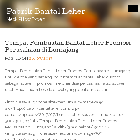
-
Pabrik Bantal Leher
Neck Pillow Expert
Tempat Pembuatan Bantal Leher Promosi
Perusahaan di Lumajang
POSTED ON
28/07/2017
Tempat Pembuatan Bantal Leher Promosi Perusahaan di Lumajang ,
untuk Anda yang sedang ingin membuat bantal leher custom
sebagai souvenir promosi, merchandise perusahaan atau souvenir
ultah Anda sudah berada di web yang tepat dan sesuai.
<img class=”alignnone size-medium wp-image-205″
src=”http://pabrikbantalleher.com/wp-
content/uploads/2017/07/bantal-leher-souvenir-mudik-dulux-
300×300.jpg” alt=”Tempat Pembuatan Bantal Leher Promosi
Perusahaan di Lumajang” width=”300″ height=”300″ />
<img class=”alignnone size-medium wp-image-36″
src=”http://pabrikbantalleher.com/wp-