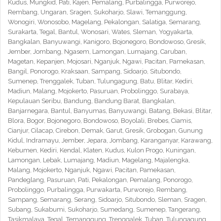
Kudus, Mungkid, Pati, Kajen, Pemalang, Purbalingga, Purworejo,
Rembang, Ungaran, Sragen, Sukoharjo, Slawi, Temanggung,
Wonogiri, Wonosobo, Magelang, Pekalongan, Salatiga, Semarang,
Surakarta, Tegal, Bantul, Wonosari, Wates, Sleman, Yogyakarta,
Bangkalan, Banyuwangi, Kanigoro, Bojonegoro, Bondowoso, Gresik,
Jember, Jombang, Ngasem, Lamongan, Lumajang, Caruban,
Magetan, Kepanjen, Mojosari, Nganjuk, Ngawi, Pacitan, Pamekasan,
Bangil, Ponorogo, Kraksaan, Sampang, Sidoarjo, Situbondo,
Sumenep, Trenggalek, Tuban, Tulungagung, Batu, Blitar, Kediri,
Madiun, Malang, Mojokerto, Pasuruan, Probolinggo, Surabaya,
Kepulauan Seribu, Bandung, Bandung Barat, Bangkalan,
Banjarnegara, Bantul, Banyumas, Banyuwangi, Batang, Bekasi, Blitar,
Blora, Bogor, Bojonegoro, Bondowoso, Boyolali, Brebes, Ciamis,
Cianjur, Cilacap, Cirebon, Demak, Garut, Gresik, Grobogan, Gunung
Kidul, Indramayu, Jember, Jepara, Jombang, Karanganyar, Karawang,
Kebumen, Kediri, Kendal, Klaten, Kudus, Kulon Progo, Kuningan,
Lamongan, Lebak, Lumajang, Madiun, Magelang, Majalengka,
Malang, Mojokerto, Nganjuk, Ngawi, Pacitan, Pamekasan,
Pandeglang, Pasuruan, Pati, Pekalongan, Pemalang, Ponorogo,
Probolinggo, Purbalingga, Purwakarta, Purworejo, Rembang,
Sampang, Semarang, Serang, Sidoarjo, Situbondo, Sleman, Sragen,
Subang, Sukabumi, Sukoharjo, Sumedang, Sumenep, Tangerang,
Tasikmalaya, Tegal, Temanggung, Trenggalek, Tuban, Tulungagung,