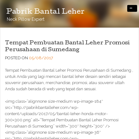
-
Pabrik Bantal Leher
Neck Pillow Expert
Tempat Pembuatan Bantal Leher Promosi
Perusahaan di Sumedang
POSTED ON
05/08/2017
Tempat Pembuatan Bantal Leher Promosi Perusahaan di Sumedang ,
untuk Anda yang lagi mencari bantal leher desain sendiri sebagai
souvenir perusahaan, merchandise, promosi, atau souvenir ultah
Anda sudah berada di web yang tepat dan sesuai.
<img class=”alignnone size-medium wp-image-184″
src=”http://pabrikbantalleher.com/wp-
content/uploads/2017/05/bantal-leher-honda-motor-
300×300.png” alt=”Tempat Pembuatan Bantal Leher Promosi
Perusahaan di Sumedang” width=”300″ height=”300″ />
<img class=”alignnone size-medium wp-image-36″
src=”http://pabrikbantalleher.com/wp-