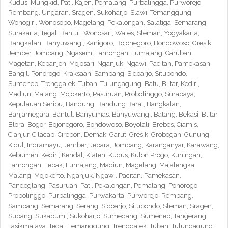
Kudus, Mungkid, Pati, Kajen, Pemalang, Purbalingga, Purworejo,
Rembang, Ungaran, Sragen, Sukoharjo, Slawi, Temanggung,
Wonogiri, Wonosobo, Magelang, Pekalongan, Salatiga, Semarang,
Surakarta, Tegal, Bantul, Wonosari, Wates, Sleman, Yogyakarta,
Bangkalan, Banyuwangi, Kanigoro, Bojonegoro, Bondowoso, Gresik,
Jember, Jombang, Ngasem, Lamongan, Lumajang, Caruban,
Magetan, Kepanjen, Mojosari, Nganjuk, Ngawi, Pacitan, Pamekasan,
Bangil, Ponorogo, Kraksaan, Sampang, Sidoarjo, Situbondo,
Sumenep, Trenggalek, Tuban, Tulungagung, Batu, Blitar, Kediri,
Madiun, Malang, Mojokerto, Pasuruan, Probolinggo, Surabaya,
Kepulauan Seribu, Bandung, Bandung Barat, Bangkalan,
Banjarnegara, Bantul, Banyumas, Banyuwangi, Batang, Bekasi, Blitar,
Blora, Bogor, Bojonegoro, Bondowoso, Boyolali, Brebes, Ciamis,
Cianjur, Cilacap, Cirebon, Demak, Garut, Gresik, Grobogan, Gunung
Kidul, Indramayu, Jember, Jepara, Jombang, Karanganyar, Karawang,
Kebumen, Kediri, Kendal, Klaten, Kudus, Kulon Progo, Kuningan,
Lamongan, Lebak, Lumajang, Madiun, Magelang, Majalengka,
Malang, Mojokerto, Nganjuk, Ngawi, Pacitan, Pamekasan,
Pandeglang, Pasuruan, Pati, Pekalongan, Pemalang, Ponorogo,
Probolinggo, Purbalingga, Purwakarta, Purworejo, Rembang,
Sampang, Semarang, Serang, Sidoarjo, Situbondo, Sleman, Sragen,
Subang, Sukabumi, Sukoharjo, Sumedang, Sumenep, Tangerang,
Tasikmalaya, Tegal, Temanggung, Trenggalek, Tuban, Tulungagung,