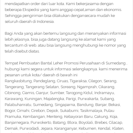
mendapatkan order dari luar kota. Kami bekerjasama dengan
beberapa Ekspedisi yang kami anggap cepat,aman dan ekonomis.
Sehingga pengiriman bisa dilakukan dengansecara mudah ke
seluruh daerah di Indonesia.
Bagi Anda yang akan bertemu langsung dan menanyakan informasi
lebih jelasnya, bisa juga datang langsung ke alamat kami yang
tercantum di web. atau bisa langsung menghubungi ke nomor yang
telah disebut diatas.
Tempat Pembuatan Bantal Leher Promosi Perusahaan di Sumedang ,
hubungi kami segera untuk informasi selengkapnya. kami menerima
pesanan untuk kota/ daerah di bawah ini
Rangkasbitung, Pandeglang, Ciruas, Tigaraksa, Cilegon, Serang,
Tangerang, Tangerang Selatan, Soreang, Ngamprah, Cikarang,
Cibinong, Ciamis, Cianjur, Sumber, Tarogong Kidul, Indramayu,
Karawang, Kuningan, Majalengka, Parigi, Purwakarta, Subang,
Palabuhanratu, Sumedang, Singaparna, Bandung, Banjar, Bekasi,
Bogor, Cimahi, Cirebon, Depok, Sukabumi, Tasikmalaya, Pulau
Pramuka, Kembangan, Menteng, Kebayoran Baru, Cakung, Koja,
Banjarnegara, Purwokerto, Batang, Blora, Boyolali, Brebes, Cilacap,
Demak, Purwodadi, Jepara, Karanganyar, Kebumen, Kendal, Klaten,