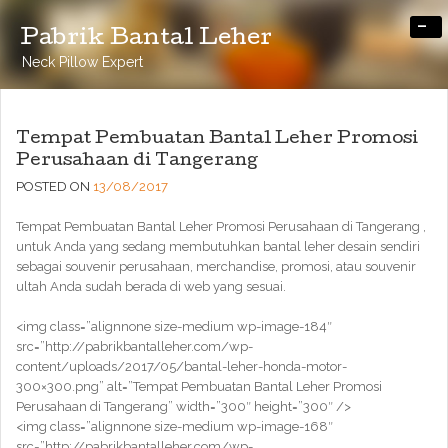
-
Pabrik Bantal Leher
Neck Pillow Expert
Tempat Pembuatan Bantal Leher Promosi
Perusahaan di Tangerang
POSTED ON
13/08/2017
Tempat Pembuatan Bantal Leher Promosi Perusahaan di Tangerang ,
untuk Anda yang sedang membutuhkan bantal leher desain sendiri
sebagai souvenir perusahaan, merchandise, promosi, atau souvenir
ultah Anda sudah berada di web yang sesuai.
<img class=”alignnone size-medium wp-image-184″
src=”http://pabrikbantalleher.com/wp-
content/uploads/2017/05/bantal-leher-honda-motor-
300×300.png” alt=”Tempat Pembuatan Bantal Leher Promosi
Perusahaan di Tangerang” width=”300″ height=”300″ />
<img class=”alignnone size-medium wp-image-168″
src=”http://pabrikbantalleher.com/wp-