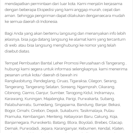
mendapatkan permintaan dari luar kota. Kami menjalin kerjasama
dengan beberapa Ekspedisi yang kami anggap murah, cepat dan
aman. Sehingga pengiriman dapat dilakukan dengansecara mudah
ke semua daerah di Indonesia.
Bagi Anda yang akan bertemu langsung dan menanyakan info lebih
jelasnya, bisa juga datang langsung ke alamat kami yang tercantum
di web. atau bisa langsung menghubungi ke nomor yang telah
disebut diatas.
Tempat Pembuatan Bantal Leher Promosi Perusahaan di Tangerang ,
hubungi kami segera untuk informasi selengkapnya. kami menerima
pesanan untuk kota/ daerah di bawah ini
Rangkasbitung, Pandeglang, Ciruas, Tigaraksa, Cilegon, Serang,
Tangerang, Tangerang Selatan, Soreang, Ngamprah, Cikarang,
Cibinong, Ciamis, Cianjur, Sumber, Tarogong Kidul, Indramayu,
Karawang, Kuningan, Majalengka, Parigi, Purwakarta, Subang,
Palabuhanratu, Sumedang, Singaparna, Bandung, Banjar, Bekasi,
Bogor, Cimahi, Cirebon, Depok, Sukabumi, Tasikmalaya, Pulau
Pramuka, Kembangan, Menteng, Kebayoran Baru, Cakung, Koja,
Banjarnegara, Purwokerto, Batang, Blora, Boyolali, Brebes, Cilacap,
Demak, Purwodadi, Jepara, Karanganyar, Kebumen, Kendal, Klaten,