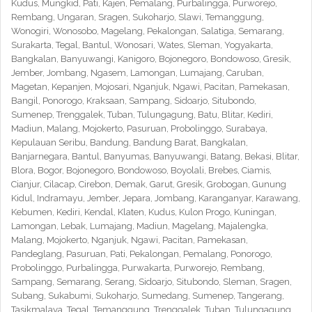
Kudus, Mungkid, Pati, Kajen, Pemalang, Purbalingga, Purworejo,
Rembang, Ungaran, Sragen, Sukoharjo, Slawi, Temanggung,
Wonogiri, Wonosobo, Magelang, Pekalongan, Salatiga, Semarang,
Surakarta, Tegal, Bantul, Wonosari, Wates, Sleman, Yogyakarta,
Bangkalan, Banyuwangi, Kanigoro, Bojonegoro, Bondowoso, Gresik,
Jember, Jombang, Ngasem, Lamongan, Lumajang, Caruban,
Magetan, Kepanjen, Mojosari, Nganjuk, Ngawi, Pacitan, Pamekasan,
Bangil, Ponorogo, Kraksaan, Sampang, Sidoarjo, Situbondo,
Sumenep, Trenggalek, Tuban, Tulungagung, Batu, Blitar, Kediri,
Madiun, Malang, Mojokerto, Pasuruan, Probolinggo, Surabaya,
Kepulauan Seribu, Bandung, Bandung Barat, Bangkalan,
Banjarnegara, Bantul, Banyumas, Banyuwangi, Batang, Bekasi, Blitar,
Blora, Bogor, Bojonegoro, Bondowoso, Boyolali, Brebes, Ciamis,
Cianjur, Cilacap, Cirebon, Demak, Garut, Gresik, Grobogan, Gunung
Kidul, Indramayu, Jember, Jepara, Jombang, Karanganyar, Karawang,
Kebumen, Kediri, Kendal, Klaten, Kudus, Kulon Progo, Kuningan,
Lamongan, Lebak, Lumajang, Madiun, Magelang, Majalengka,
Malang, Mojokerto, Nganjuk, Ngawi, Pacitan, Pamekasan,
Pandeglang, Pasuruan, Pati, Pekalongan, Pemalang, Ponorogo,
Probolinggo, Purbalingga, Purwakarta, Purworejo, Rembang,
Sampang, Semarang, Serang, Sidoarjo, Situbondo, Sleman, Sragen,
Subang, Sukabumi, Sukoharjo, Sumedang, Sumenep, Tangerang,
Tasikmalaya, Tegal, Temanggung, Trenggalek, Tuban, Tulungagung,