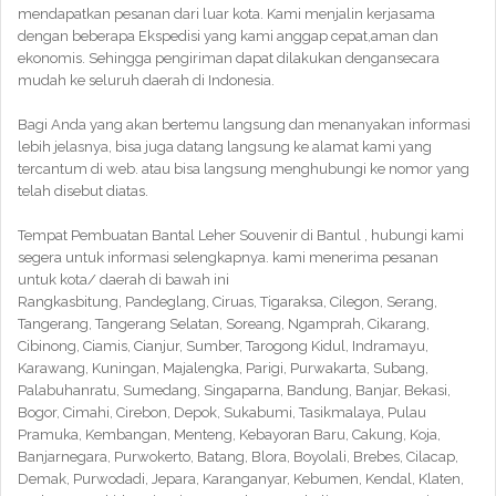
mendapatkan pesanan dari luar kota. Kami menjalin kerjasama
dengan beberapa Ekspedisi yang kami anggap cepat,aman dan
ekonomis. Sehingga pengiriman dapat dilakukan dengansecara
mudah ke seluruh daerah di Indonesia.
Bagi Anda yang akan bertemu langsung dan menanyakan informasi
lebih jelasnya, bisa juga datang langsung ke alamat kami yang
tercantum di web. atau bisa langsung menghubungi ke nomor yang
telah disebut diatas.
Tempat Pembuatan Bantal Leher Souvenir di Bantul , hubungi kami
segera untuk informasi selengkapnya. kami menerima pesanan
untuk kota/ daerah di bawah ini
Rangkasbitung, Pandeglang, Ciruas, Tigaraksa, Cilegon, Serang,
Tangerang, Tangerang Selatan, Soreang, Ngamprah, Cikarang,
Cibinong, Ciamis, Cianjur, Sumber, Tarogong Kidul, Indramayu,
Karawang, Kuningan, Majalengka, Parigi, Purwakarta, Subang,
Palabuhanratu, Sumedang, Singaparna, Bandung, Banjar, Bekasi,
Bogor, Cimahi, Cirebon, Depok, Sukabumi, Tasikmalaya, Pulau
Pramuka, Kembangan, Menteng, Kebayoran Baru, Cakung, Koja,
Banjarnegara, Purwokerto, Batang, Blora, Boyolali, Brebes, Cilacap,
Demak, Purwodadi, Jepara, Karanganyar, Kebumen, Kendal, Klaten,