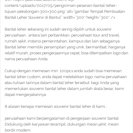
content/uploads/2017/05/pengiriman-pesanan-bantal-leher-
tujuan-pekalongan-300×300.png” alt=”gambar Tempat Pembuatan
Bantal Leher Souvenir di Bantul” width=”300″ height=”300″ />
Bantal leher sekarang ini sudah sering dipilih untuk souvenir
perusahaan , antara lain perbankkan, perusahaan tour and travel,
rumah sakit, instansi pemerintahan, kampus dan lain sebagainya.
Bantal leher memiliki penampilan yang unik, bermanfaat, harganya
relatif murah, proses pengerjaannya cepat, bisa ditempatkan logo dan
nama perusahaan Anda.
Cukup dengan memesan min. 100pcs anda sudah bisa memesan
bantal leher custom, anda dapat meletakkan logo, nama perusahaan
atau tulisan lainnya dalam bantal leher tersebut. bagi Anda yang
memerlukan souvenir bantal leher dalam jumlah skala besar, kami
dapat mengerjakannya.
8 alasan kenapa memesan souvenir bantal leher di kami ;
perusahaan kami berpengalaman di pengerjaan souvenir bantal
Didukung oleh karyawan terampil, dukungan mesin jahit, mesin
bordir modern