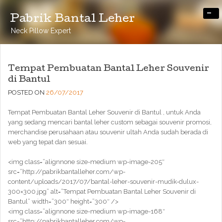
-
Pabrik Bantal Leher
Neck Pillow Expert
Tempat Pembuatan Bantal Leher Souvenir
di Bantul
POSTED ON
26/07/2017
Tempat Pembuatan Bantal Leher Souvenir di Bantul , untuk Anda
yang sedang mencari bantal leher custom sebagai souvenir promosi,
merchandise perusahaan atau souvenir ultah Anda sudah berada di
web yang tepat dan sesuai.
<img class=”alignnone size-medium wp-image-205″
src=”http://pabrikbantalleher.com/wp-
content/uploads/2017/07/bantal-leher-souvenir-mudik-dulux-
300×300.jpg” alt=”Tempat Pembuatan Bantal Leher Souvenir di
Bantul” width=”300″ height=”300″ />
<img class=”alignnone size-medium wp-image-168″
src=”http://pabrikbantalleher.com/wp-