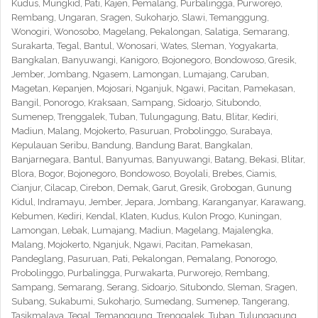
Kudus, Mungkid, Pati, Kajen, Pemalang, Purbalingga, Purworejo,
Rembang, Ungaran, Sragen, Sukoharjo, Slawi, Temanggung,
Wonogiri, Wonosobo, Magelang, Pekalongan, Salatiga, Semarang,
Surakarta, Tegal, Bantul, Wonosari, Wates, Sleman, Yogyakarta,
Bangkalan, Banyuwangi, Kanigoro, Bojonegoro, Bondowoso, Gresik,
Jember, Jombang, Ngasem, Lamongan, Lumajang, Caruban,
Magetan, Kepanjen, Mojosari, Nganjuk, Ngawi, Pacitan, Pamekasan,
Bangil, Ponorogo, Kraksaan, Sampang, Sidoarjo, Situbondo,
Sumenep, Trenggalek, Tuban, Tulungagung, Batu, Blitar, Kediri,
Madiun, Malang, Mojokerto, Pasuruan, Probolinggo, Surabaya,
Kepulauan Seribu, Bandung, Bandung Barat, Bangkalan,
Banjarnegara, Bantul, Banyumas, Banyuwangi, Batang, Bekasi, Blitar,
Blora, Bogor, Bojonegoro, Bondowoso, Boyolali, Brebes, Ciamis,
Cianjur, Cilacap, Cirebon, Demak, Garut, Gresik, Grobogan, Gunung
Kidul, Indramayu, Jember, Jepara, Jombang, Karanganyar, Karawang,
Kebumen, Kediri, Kendal, Klaten, Kudus, Kulon Progo, Kuningan,
Lamongan, Lebak, Lumajang, Madiun, Magelang, Majalengka,
Malang, Mojokerto, Nganjuk, Ngawi, Pacitan, Pamekasan,
Pandeglang, Pasuruan, Pati, Pekalongan, Pemalang, Ponorogo,
Probolinggo, Purbalingga, Purwakarta, Purworejo, Rembang,
Sampang, Semarang, Serang, Sidoarjo, Situbondo, Sleman, Sragen,
Subang, Sukabumi, Sukoharjo, Sumedang, Sumenep, Tangerang,
Tasikmalaya, Tegal, Temanggung, Trenggalek, Tuban, Tulungagung,