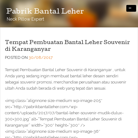
-
Pabrik Bantal Leher
Neck Pillow Expert
Tempat Pembuatan Bantal Leher Souvenir
di Karanganyar
POSTED ON
30/08/2017
Tempat Pembuatan Bantal Leher Souvenir di Karanganyar , untuk
Anda yang sedang ingin membuat bantal leher desain sendiri
sebagai souvenir promosi, merchandise perusahaan atau souvenir
ultah Anda sudah berada di web yang tepat dan sesuai.
<img class=”alignnone size-medium wp-image-205″
src=”http://pabrikbantalleher.com/wp-
content/uploads/2017/07/bantal-leher-souvenir-mudik-dulux-
300×300.jpg” alt=”Tempat Pembuatan Bantal Leher Souvenir di
Karanganyar” width=”300″ height=”300″ />
<img class=”alignnone size-medium wp-image-36″
src=”http://pabrikbantalleher.com/wp-