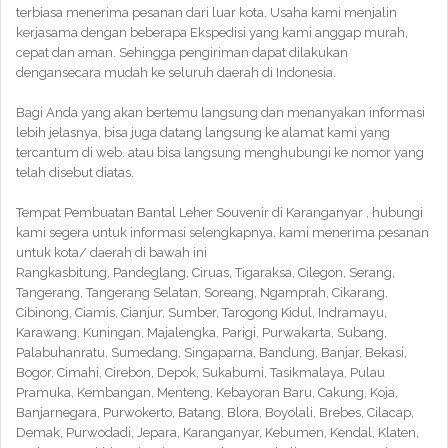
terbiasa menerima pesanan dari luar kota. Usaha kami menjalin
kerjasama dengan beberapa Ekspedisi yang kami anggap murah,
cepat dan aman. Sehingga pengiriman dapat dilakukan
dengansecara mudah ke seluruh daerah di Indonesia.
Bagi Anda yang akan bertemu langsung dan menanyakan informasi
lebih jelasnya, bisa juga datang langsung ke alamat kami yang
tercantum di web. atau bisa langsung menghubungi ke nomor yang
telah disebut diatas.
Tempat Pembuatan Bantal Leher Souvenir di Karanganyar , hubungi
kami segera untuk informasi selengkapnya. kami menerima pesanan
untuk kota/ daerah di bawah ini
Rangkasbitung, Pandeglang, Ciruas, Tigaraksa, Cilegon, Serang,
Tangerang, Tangerang Selatan, Soreang, Ngamprah, Cikarang,
Cibinong, Ciamis, Cianjur, Sumber, Tarogong Kidul, Indramayu,
Karawang, Kuningan, Majalengka, Parigi, Purwakarta, Subang,
Palabuhanratu, Sumedang, Singaparna, Bandung, Banjar, Bekasi,
Bogor, Cimahi, Cirebon, Depok, Sukabumi, Tasikmalaya, Pulau
Pramuka, Kembangan, Menteng, Kebayoran Baru, Cakung, Koja,
Banjarnegara, Purwokerto, Batang, Blora, Boyolali, Brebes, Cilacap,
Demak, Purwodadi, Jepara, Karanganyar, Kebumen, Kendal, Klaten,