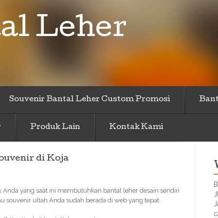
al Leher
Souvenir Bantal Leher Custom Promosi
Bant
r
Produk Lain
Kontak Kami
uvenir di Koja
B
k Anda yang saat ini membutuhkan bantal leher desain sendiri
J
au souvenir ultah Anda sudah berada di web yang tepat.
J
c