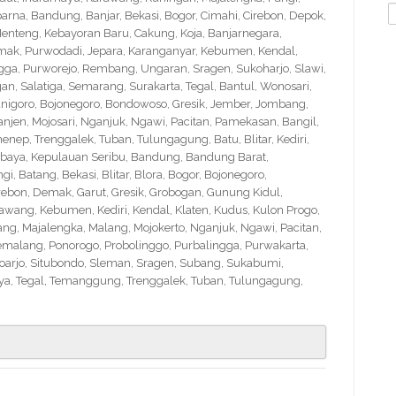
S
na, Bandung, Banjar, Bekasi, Bogor, Cimahi, Cirebon, Depok,
f
nteng, Kebayoran Baru, Cakung, Koja, Banjarnegara,
Demak, Purwodadi, Jepara, Karanganyar, Kebumen, Kendal,
ngga, Purworejo, Rembang, Ungaran, Sragen, Sukoharjo, Slawi,
 Salatiga, Semarang, Surakarta, Tegal, Bantul, Wonosari,
nigoro, Bojonegoro, Bondowoso, Gresik, Jember, Jombang,
en, Mojosari, Nganjuk, Ngawi, Pacitan, Pamekasan, Bangil,
nep, Trenggalek, Tuban, Tulungagung, Batu, Blitar, Kediri,
abaya, Kepulauan Seribu, Bandung, Bandung Barat,
 Batang, Bekasi, Blitar, Blora, Bogor, Bojonegoro,
Cirebon, Demak, Garut, Gresik, Grobogan, Gunung Kidul,
wang, Kebumen, Kediri, Kendal, Klaten, Kudus, Kulon Progo,
g, Majalengka, Malang, Mojokerto, Nganjuk, Ngawi, Pacitan,
emalang, Ponorogo, Probolinggo, Purbalingga, Purwakarta,
arjo, Situbondo, Sleman, Sragen, Subang, Sukabumi,
a, Tegal, Temanggung, Trenggalek, Tuban, Tulungagung,