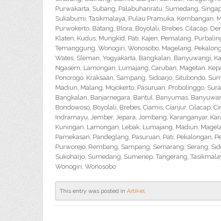
Purwakarta, Subang, Palabuhanratu, Sumedang, Singapar
Sukabumi, Tasikmalaya, Pulau Pramuka, Kembangan, Me
Purwokerto, Batang, Blora, Boyolali, Brebes, Cilacap, 
Klaten, Kudus, Mungkid, Pati, Kajen, Pemalang, Purbali
Temanggung, Wonogiri, Wonosobo, Magelang, Pekalongan,
Wates, Sleman, Yogyakarta, Bangkalan, Banyuwangi, Ka
Ngasem, Lamongan, Lumajang, Caruban, Magetan, Kepanj
Ponorogo, Kraksaan, Sampang, Sidoarjo, Situbondo, Sume
Madiun, Malang, Mojokerto, Pasuruan, Probolinggo, Sur
Bangkalan, Banjarnegara, Bantul, Banyumas, Banyuwangi,
Bondowoso, Boyolali, Brebes, Ciamis, Cianjur, Cilacap, 
Indramayu, Jember, Jepara, Jombang, Karanganyar, Kara
Kuningan, Lamongan, Lebak, Lumajang, Madiun, Magelan
Pamekasan, Pandeglang, Pasuruan, Pati, Pekalongan, P
Purworejo, Rembang, Sampang, Semarang, Serang, Sido
Sukoharjo, Sumedang, Sumenep, Tangerang, Tasikmalay
Wonogiri, Wonosobo
This entry was posted in
Artikel
.