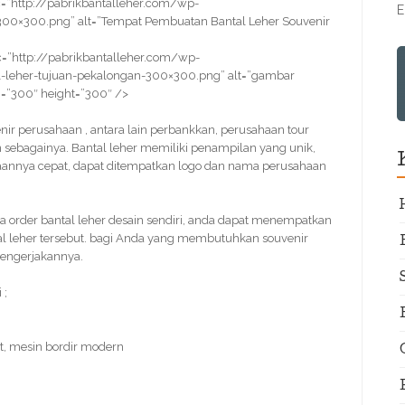
=”http://pabrikbantalleher.com/wp-
E
00×300.png” alt=”Tempat Pembuatan Bantal Leher Souvenir
=”http://pabrikbantalleher.com/wp-
-leher-tujuan-pekalongan-300×300.png” alt=”gambar
h=”300″ height=”300″ />
venir perusahaan , antara lain perbankkan, perusahaan tour
in sebagainya. Bantal leher memiliki penampilan yang unik,
rjaannya cepat, dapat ditempatkan logo dan nama perusahaan
 order bantal leher desain sendiri, anda dapat menempatkan
al leher tersebut. bagi Anda yang membutuhkan souvenir
mengerjakannya.
 ;
t, mesin bordir modern