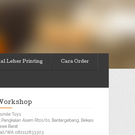
al Leher Printing
Cara Order
Workshop
smile Toys
l.Pangkalan Asem Rt01/01, Bantargebang, Bekasi
awa Barat
all/WA 082112833303