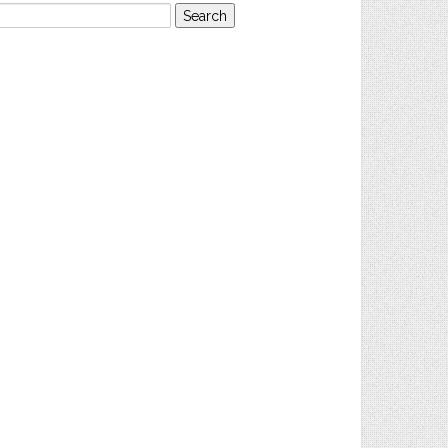
earch
or: