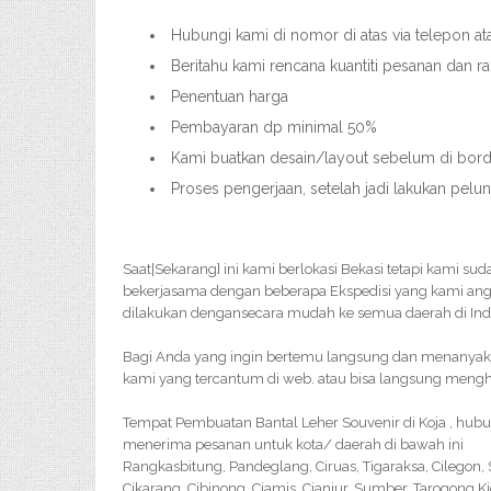
Hubungi kami di nomor di atas via telepon a
Beritahu kami rencana kuantiti pesanan dan 
Penentuan harga
Pembayaran dp minimal 50%
Kami buatkan desain/layout sebelum di bordir
Proses pengerjaan, setelah jadi lakukan pelu
Saat|Sekarang} ini kami berlokasi Bekasi tetapi kami su
bekerjasama dengan beberapa Ekspedisi yang kami ang
dilakukan dengansecara mudah ke semua daerah di Ind
Bagi Anda yang ingin bertemu langsung dan menanyakan 
kami yang tercantum di web. atau bisa langsung menghu
Tempat Pembuatan Bantal Leher Souvenir di Koja , hubu
menerima pesanan untuk kota/ daerah di bawah ini
Rangkasbitung, Pandeglang, Ciruas, Tigaraksa, Cilegon
Cikarang, Cibinong, Ciamis, Cianjur, Sumber, Tarogong K