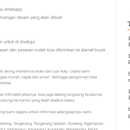
tau whatsapp
rancangan desain yang akan dibuat
 untuk di disetujui
nasan dan pesanan sudah bisa dikirimkan ke alamat buyer
dah sering menerima order dari luar kota. Usaha kami
gap murah, cepat dan aman. Sehingga pengiriman bisa
onesia.
info lebih jelasnya, bisa juga datang langsung ke alamat
bungi ke nomor yang telah disebut diatas.
ngi kami segera untuk informasi selengkapnya. kami
, Serang, Tangerang, Tangerang Selatan, Soreang, Ngamprah,
idul, Indramayu, Karawang, Kuningan, Majalengka, Parigi,