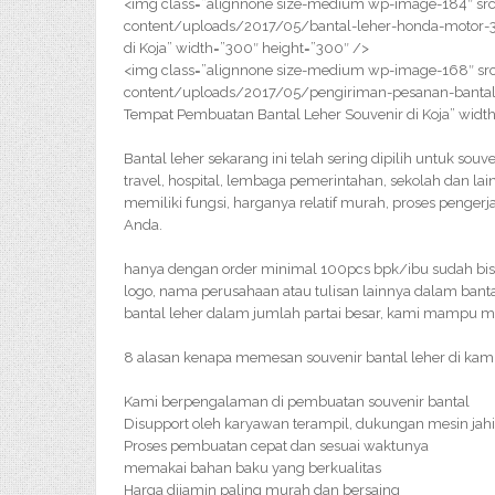
<img class=”alignnone size-medium wp-image-184″ src
content/uploads/2017/05/bantal-leher-honda-motor-3
di Koja” width=”300″ height=”300″ />
<img class=”alignnone size-medium wp-image-168″ src
content/uploads/2017/05/pengiriman-pesanan-bantal
Tempat Pembuatan Bantal Leher Souvenir di Koja” widt
Bantal leher sekarang ini telah sering dipilih untuk sou
travel, hospital, lembaga pemerintahan, sekolah dan la
memiliki fungsi, harganya relatif murah, proses penge
Anda.
hanya dengan order minimal 100pcs bpk/ibu sudah bisa
logo, nama perusahaan atau tulisan lainnya dalam bant
bantal leher dalam jumlah partai besar, kami mampu 
8 alasan kenapa memesan souvenir bantal leher di kami
Kami berpengalaman di pembuatan souvenir bantal
Disupport oleh karyawan terampil, dukungan mesin jahi
Proses pembuatan cepat dan sesuai waktunya
memakai bahan baku yang berkualitas
Harga dijamin paling murah dan bersaing