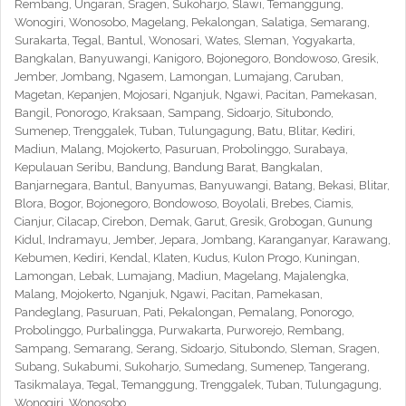
Rembang, Ungaran, Sragen, Sukoharjo, Slawi, Temanggung,
Wonogiri, Wonosobo, Magelang, Pekalongan, Salatiga, Semarang,
Surakarta, Tegal, Bantul, Wonosari, Wates, Sleman, Yogyakarta,
Bangkalan, Banyuwangi, Kanigoro, Bojonegoro, Bondowoso, Gresik,
Jember, Jombang, Ngasem, Lamongan, Lumajang, Caruban,
Magetan, Kepanjen, Mojosari, Nganjuk, Ngawi, Pacitan, Pamekasan,
Bangil, Ponorogo, Kraksaan, Sampang, Sidoarjo, Situbondo,
Sumenep, Trenggalek, Tuban, Tulungagung, Batu, Blitar, Kediri,
Madiun, Malang, Mojokerto, Pasuruan, Probolinggo, Surabaya,
Kepulauan Seribu, Bandung, Bandung Barat, Bangkalan,
Banjarnegara, Bantul, Banyumas, Banyuwangi, Batang, Bekasi, Blitar,
Blora, Bogor, Bojonegoro, Bondowoso, Boyolali, Brebes, Ciamis,
Cianjur, Cilacap, Cirebon, Demak, Garut, Gresik, Grobogan, Gunung
Kidul, Indramayu, Jember, Jepara, Jombang, Karanganyar, Karawang,
Kebumen, Kediri, Kendal, Klaten, Kudus, Kulon Progo, Kuningan,
Lamongan, Lebak, Lumajang, Madiun, Magelang, Majalengka,
Malang, Mojokerto, Nganjuk, Ngawi, Pacitan, Pamekasan,
Pandeglang, Pasuruan, Pati, Pekalongan, Pemalang, Ponorogo,
Probolinggo, Purbalingga, Purwakarta, Purworejo, Rembang,
Sampang, Semarang, Serang, Sidoarjo, Situbondo, Sleman, Sragen,
Subang, Sukabumi, Sukoharjo, Sumedang, Sumenep, Tangerang,
Tasikmalaya, Tegal, Temanggung, Trenggalek, Tuban, Tulungagung,
Wonogiri, Wonosobo