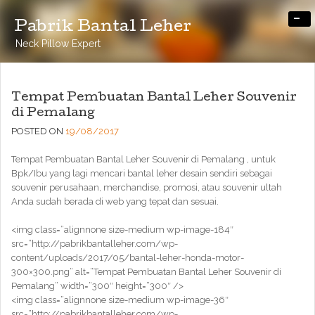
-
Pabrik Bantal Leher
Neck Pillow Expert
Tempat Pembuatan Bantal Leher Souvenir
di Pemalang
POSTED ON
19/08/2017
Tempat Pembuatan Bantal Leher Souvenir di Pemalang , untuk
Bpk/Ibu yang lagi mencari bantal leher desain sendiri sebagai
souvenir perusahaan, merchandise, promosi, atau souvenir ultah
Anda sudah berada di web yang tepat dan sesuai.
<img class=”alignnone size-medium wp-image-184″
src=”http://pabrikbantalleher.com/wp-
content/uploads/2017/05/bantal-leher-honda-motor-
300×300.png” alt=”Tempat Pembuatan Bantal Leher Souvenir di
Pemalang” width=”300″ height=”300″ />
<img class=”alignnone size-medium wp-image-36″
src=”http://pabrikbantalleher.com/wp-