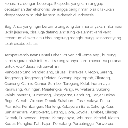
kerjasama dengan beberapa Ekspedisi yang kami anggap
cepat,aman dan ekonomis. Sehingga pengiriman bisa dilakukan
dengansecara mudah ke semua daerah di Indonesia.
Bagi Anda yang ingin bertemu langsung dan menanyakan informasi
lebih jelasnya, bisa juga datang langsung ke alamat kami yang
tercantum di web. atau bisa langsung menghubungi ke nomor yang
telah disebut diatas.
Tempat Pembuatan Bantal Leher Souvenir di Pemalang , hubungi
kami segera untuk informasi selengkapnya. kami menerima pesanan
untuk kota/ daerah di bawah ini
Rangkasbitung, Pandeglang, Ciruas, Tigaraksa, Cilegon, Serang,
Tangerang, Tangerang Selatan, Soreang, Ngamprah, Cikarang,
Cibinong, Ciamis, Cianjur, Sumber, Tarogong Kidul, Indramayu,
Karawang, Kuningan, Majalengka, Parigi, Purwakarta, Subang,
Palabuhanratu, Sumedang, Singaparna, Bandung, Banjar, Bekasi,
Bogor, Cimahi, Cirebon, Depok, Sukabumi, Tasikmalaya, Pulau
Pramuka, Kembangan, Menteng, Kebayoran Baru, Cakung, Koja,
Banjarnegara, Purwokerto, Batang, Blora, Boyolali, Brebes, Cilacap,
Demak, Purwodadi, Jepara, Karanganyar, Kebumen, Kendal, Klaten,
Kudus, Mungkid, Pati, Kajen, Pemalang, Purbalingga, Purworejo,