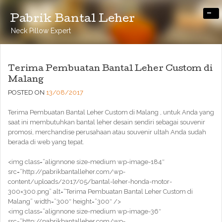
-
Pabrik Bantal Leher
Neck Pillow Expert
Terima Pembuatan Bantal Leher Custom di
Malang
POSTED ON
13/08/2017
Terima Pembuatan Bantal Leher Custom di Malang , untuk Anda yang
saat ini membutuhkan bantal leher desain sendiri sebagai souvenir
promosi, merchandise perusahaan atau souvenir ultah Anda sudah
berada di web yang tepat.
<img class=”alignnone size-medium wp-image-184″
src=”http://pabrikbantalleher.com/wp-
content/uploads/2017/05/bantal-leher-honda-motor-
300×300.png” alt=”Terima Pembuatan Bantal Leher Custom di
Malang” width=”300″ height=”300″ />
<img class=”alignnone size-medium wp-image-36″
src=”http://pabrikbantalleher.com/wp-