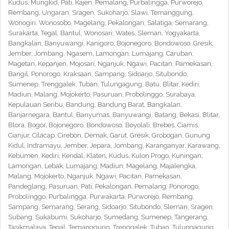
Kudus, Mungkid, Pati, Kajen, Pemalang, Purbalingga, Purworejo,
Rembang, Ungaran, Sragen, Sukoharjo, Slawi, Temanggung,
Wonogiri, Wonosobo, Magelang, Pekalongan, Salatiga, Semarang,
Surakarta, Tegal, Bantul, Wonosari, Wates, Sleman, Yogyakarta,
Bangkalan, Banyuwangi, Kanigoro, Bojonegoro, Bondowoso, Gresik,
Jember, Jombang, Ngasem, Lamongan, Lumajang, Caruban,
Magetan, Kepanjen, Mojosari, Nganjuk, Ngawi, Pacitan, Pamekasan,
Bangil, Ponorogo, Kraksaan, Sampang, Sidoarjo, Situbondo,
Sumenep, Trenggalek, Tuban, Tulungagung, Batu, Blitar, Kediri,
Madiun, Malang, Mojokerto, Pasuruan, Probolinggo, Surabaya,
Kepulauan Seribu, Bandung, Bandung Barat, Bangkalan,
Banjarnegara, Bantul, Banyumas, Banyuwangi, Batang, Bekasi, Blitar,
Blora, Bogor, Bojonegoro, Bondowoso, Boyolali, Brebes, Ciamis,
Cianjur, Cilacap, Cirebon, Demak, Garut, Gresik, Grobogan, Gunung
Kidul, Indramayu, Jember, Jepara, Jombang, Karanganyar, Karawang,
Kebumen, Kediri, Kendal, Klaten, Kudus, Kulon Progo, Kuningan,
Lamongan, Lebak, Lumajang, Madiun, Magelang, Majalengka,
Malang, Mojokerto, Nganjuk, Ngawi, Pacitan, Pamekasan,
Pandeglang, Pasuruan, Pati, Pekalongan, Pemalang, Ponorogo,
Probolinggo, Purbalingga, Purwakarta, Purworejo, Rembang,
Sampang, Semarang, Serang, Sidoarjo, Situbondo, Sleman, Sragen,
Subang, Sukabumi, Sukoharjo, Sumedang, Sumenep, Tangerang,
Tasikmalaya, Tegal, Temanggung, Trenggalek, Tuban, Tulungagung,