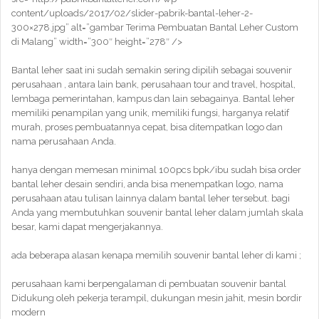
content/uploads/2017/02/slider-pabrik-bantal-leher-2-
300×278.jpg” alt=”gambar Terima Pembuatan Bantal Leher Custom
di Malang” width=”300″ height=”278″ />
Bantal leher saat ini sudah semakin sering dipilih sebagai souvenir
perusahaan , antara lain bank, perusahaan tour and travel, hospital,
lembaga pemerintahan, kampus dan lain sebagainya. Bantal leher
memiliki penampilan yang unik, memiliki fungsi, harganya relatif
murah, proses pembuatannya cepat, bisa ditempatkan logo dan
nama perusahaan Anda.
hanya dengan memesan minimal 100pcs bpk/ibu sudah bisa order
bantal leher desain sendiri, anda bisa menempatkan logo, nama
perusahaan atau tulisan lainnya dalam bantal leher tersebut. bagi
Anda yang membutuhkan souvenir bantal leher dalam jumlah skala
besar, kami dapat mengerjakannya.
ada beberapa alasan kenapa memilih souvenir bantal leher di kami ;
perusahaan kami berpengalaman di pembuatan souvenir bantal
Didukung oleh pekerja terampil, dukungan mesin jahit, mesin bordir
modern