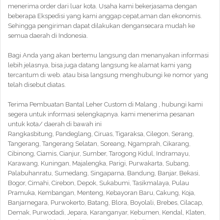
menerima order dari luar kota. Usaha kami bekerjasama dengan
beberapa Ekspedisi yang kami anggap cepat,aman dan ekonomis.
Sehingga pengiriman dapat dilakukan dengansecara mudah ke
semua daerah di Indonesia.
Bagi Anda yang akan bertemu langsung dan menanyakan informasi
lebih jelasnya, bisa juga datang langsung ke alamat kami yang
tercantum di web. atau bisa langsung menghubungi ke nomor yang
telah disebut diatas.
Terima Pembuatan Bantal Leher Custom di Malang , hubungi kami
segera untuk informasi selengkapnya. kami menerima pesanan
untuk kota/ daerah di bawah ini
Rangkasbitung, Pandeglang, Ciruas, Tigaraksa, Cilegon, Serang,
Tangerang, Tangerang Selatan, Soreang, Ngamprah, Cikarang,
Cibinong, Ciamis, Cianjur, Sumber, Tarogong Kidul, Indramayu,
Karawang, Kuningan, Majalengka, Parigi, Purwakarta, Subang,
Palabuhanratu, Sumedang, Singaparna, Bandung, Banjar, Bekasi,
Bogor, Cimahi, Cirebon, Depok, Sukabumi, Tasikmalaya, Pulau
Pramuka, Kembangan, Menteng, Kebayoran Baru, Cakung, Koja,
Banjarnegara, Purwokerto, Batang, Blora, Boyolali, Brebes, Cilacap,
Demak, Purwodadi, Jepara, Karanganyar, Kebumen, Kendal, Klaten,