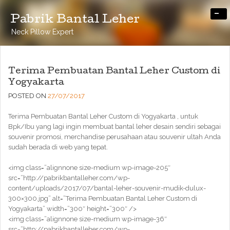
-
Pabrik Bantal Leher
Neck Pillow Expert
Terima Pembuatan Bantal Leher Custom di
Yogyakarta
POSTED ON
27/07/2017
Terima Pembuatan Bantal Leher Custom di Yogyakarta , untuk
Bpk/Ibu yang lagi ingin membuat bantal leher desain sendiri sebagai
souvenir promosi, merchandise perusahaan atau souvenir ultah Anda
sudah berada di web yang tepat.
<img class=”alignnone size-medium wp-image-205″
src=”http://pabrikbantalleher.com/wp-
content/uploads/2017/07/bantal-leher-souvenir-mudik-dulux-
300×300.jpg” alt=”Terima Pembuatan Bantal Leher Custom di
Yogyakarta” width=”300″ height=”300″ />
<img class=”alignnone size-medium wp-image-36″
src=”http://pabrikbantalleher.com/wp-