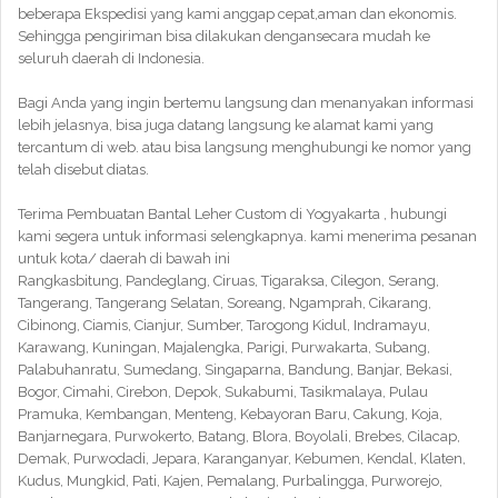
beberapa Ekspedisi yang kami anggap cepat,aman dan ekonomis.
Sehingga pengiriman bisa dilakukan dengansecara mudah ke
seluruh daerah di Indonesia.
Bagi Anda yang ingin bertemu langsung dan menanyakan informasi
lebih jelasnya, bisa juga datang langsung ke alamat kami yang
tercantum di web. atau bisa langsung menghubungi ke nomor yang
telah disebut diatas.
Terima Pembuatan Bantal Leher Custom di Yogyakarta , hubungi
kami segera untuk informasi selengkapnya. kami menerima pesanan
untuk kota/ daerah di bawah ini
Rangkasbitung, Pandeglang, Ciruas, Tigaraksa, Cilegon, Serang,
Tangerang, Tangerang Selatan, Soreang, Ngamprah, Cikarang,
Cibinong, Ciamis, Cianjur, Sumber, Tarogong Kidul, Indramayu,
Karawang, Kuningan, Majalengka, Parigi, Purwakarta, Subang,
Palabuhanratu, Sumedang, Singaparna, Bandung, Banjar, Bekasi,
Bogor, Cimahi, Cirebon, Depok, Sukabumi, Tasikmalaya, Pulau
Pramuka, Kembangan, Menteng, Kebayoran Baru, Cakung, Koja,
Banjarnegara, Purwokerto, Batang, Blora, Boyolali, Brebes, Cilacap,
Demak, Purwodadi, Jepara, Karanganyar, Kebumen, Kendal, Klaten,
Kudus, Mungkid, Pati, Kajen, Pemalang, Purbalingga, Purworejo,