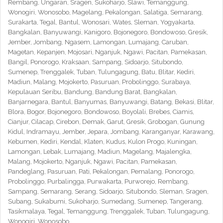
Rembang, Ungaran, Sragen, Sukoharjo, Slawi, Temanggung,
Wonogiri, Wonosobo, Magelang, Pekalongan, Salatiga, Semarang,
Surakarta, Tegal, Bantul, Wonosari, Wates, Sleman, Yogyakarta,
Bangkalan, Banyuwangi, Kanigoro, Bojonegoro, Bondowoso, Gresik,
Jember, Jombang, Ngasem, Lamongan, Lumajang, Caruban,
Magetan, Kepanjen, Mojosari, Nganjuk, Ngawi, Pacitan, Pamekasan,
Bangil, Ponorogo, Kraksaan, Sampang, Sidoarjo, Situbondo,
Sumenep, Trenggalek, Tuban, Tulungagung, Batu, Blitar, Kediri,
Madiun, Malang, Mojokerto, Pasuruan, Probolinggo, Surabaya,
Kepulauan Seribu, Bandung, Bandung Barat, Bangkalan,
Banjarnegara, Bantul, Banyumas, Banyuwangi, Batang, Bekasi, Blitar,
Blora, Bogor, Bojonegoro, Bondowoso, Boyolali, Brebes, Ciamis,
Cianjur, Cilacap, Cirebon, Demak, Garut, Gresik, Grobogan, Gunung
Kidul, Indramayu, Jember, Jepara, Jombang, Karanganyar, Karawang,
Kebumen, Kediri, Kendal, Klaten, Kudus, Kulon Progo, Kuningan,
Lamongan, Lebak, Lumajang, Madiun, Magelang, Majalengka,
Malang, Mojokerto, Nganjuk, Ngawi, Pacitan, Pamekasan,
Pandeglang, Pasuruan, Pati, Pekalongan, Pemalang, Ponorogo,
Probolinggo, Purbalingga, Purwakarta, Purworejo, Rembang,
Sampang, Semarang, Serang, Sidoarjo, Situbondo, Sleman, Sragen,
Subang, Sukabumi, Sukoharjo, Sumedang, Sumenep, Tangerang,
Tasikmalaya, Tegal, Temanggung, Trenggalek, Tuban, Tulungagung,
Wonogiri, Wonosobo