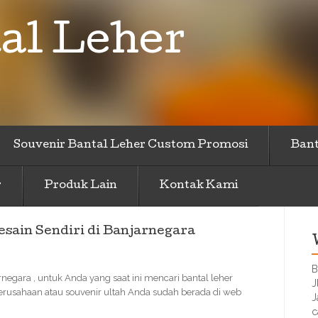
al Leher
Souvenir Bantal Leher Custom Promosi
Bant
r
Produk Lain
Kontak Kami
sain Sendiri di Banjarnegara
B
negara , untuk Anda yang saat ini mencari bantal leher
J
perusahaan atau souvenir ultah Anda sudah berada di web
J
c