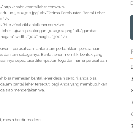
E
=”http://pabrikbantalleher.com/wp-
-dulux-300×300.jpg” alt=”Terima Pembuatan Bantal Leher
0″ />
=”http://pabrikbantalleher.com/wp-
-leher-tujuan-pekalongan-300×300.png” alt=”gambar
rnegara” width=”300″ height=”300″ />
 souvenir perusahaan , antara lain perbankkan, perusahaan
 dan lain sebagainya. Bantal leher memiliki bentuk yang
erjaannya cepat, bisa ditempatkan logo dan nama perusahaan
isa memesan bantal leher desain sendiri, anda bisa
a dalam bantal leher tersebut. bagi Anda yang membutuhkan
 juga siap mengerjakannya.
 ;
t, mesin bordir modern