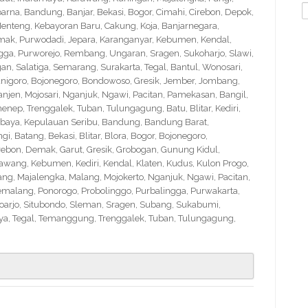
S
na, Bandung, Banjar, Bekasi, Bogor, Cimahi, Cirebon, Depok,
f
nteng, Kebayoran Baru, Cakung, Koja, Banjarnegara,
Demak, Purwodadi, Jepara, Karanganyar, Kebumen, Kendal,
ngga, Purworejo, Rembang, Ungaran, Sragen, Sukoharjo, Slawi,
 Salatiga, Semarang, Surakarta, Tegal, Bantul, Wonosari,
nigoro, Bojonegoro, Bondowoso, Gresik, Jember, Jombang,
en, Mojosari, Nganjuk, Ngawi, Pacitan, Pamekasan, Bangil,
nep, Trenggalek, Tuban, Tulungagung, Batu, Blitar, Kediri,
abaya, Kepulauan Seribu, Bandung, Bandung Barat,
 Batang, Bekasi, Blitar, Blora, Bogor, Bojonegoro,
Cirebon, Demak, Garut, Gresik, Grobogan, Gunung Kidul,
wang, Kebumen, Kediri, Kendal, Klaten, Kudus, Kulon Progo,
g, Majalengka, Malang, Mojokerto, Nganjuk, Ngawi, Pacitan,
emalang, Ponorogo, Probolinggo, Purbalingga, Purwakarta,
arjo, Situbondo, Sleman, Sragen, Subang, Sukabumi,
a, Tegal, Temanggung, Trenggalek, Tuban, Tulungagung,