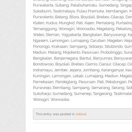
Purwakarta, Subang, Palabuhanratu, Sumedang, Singapar
Sukabumi, Tasikmalaya, Pulau Pramuka, Kembangan, Me
Purwokerto, Batang, Blora, Boyolali, Brebes, Cilacap, 
Klaten, Kudus, Mungkid, Pati, Kajen, Pemalang, Purbali
Temanggung, Wonogiri, Wonosobo, Magelang, Pekalongan,
Wates, Sleman, Yogyakarta, Bangkalan, Banyuwangi, Ka
Ngasem, Lamongan, Lumajang, Caruban, Magetan, Kepanj
Ponorogo, Kraksaan, Sampang, Sidoarjo, Situbondo, Sume
Madiun, Malang, Mojokerto, Pasuruan, Probolinggo, Sur
Bangkalan, Banjarnegara, Bantul, Banyumas, Banyuwangi,
Bondowoso, Boyolali, Brebes, Ciamis, Cianjur, Cilacap, 
Indramayu, Jember, Jepara, Jombang, Karanganyar, Kara
Kuningan, Lamongan, Lebak, Lumajang, Madiun, Magelan
Pamekasan, Pandeglang, Pasuruan, Pati, Pekalongan, P
Purworejo, Rembang, Sampang, Semarang, Serang, Sido
Sukoharjo, Sumedang, Sumenep, Tangerang, Tasikmalay
Wonogiri, Wonosobo
This entry was posted in
Artikel
.