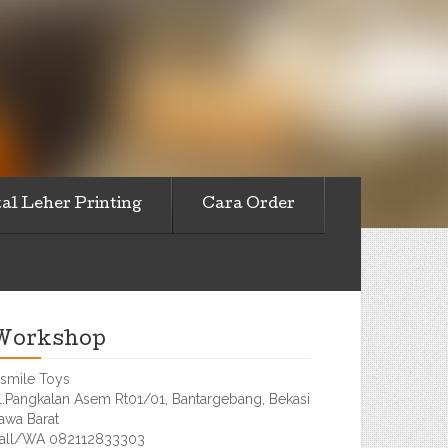
al Leher Printing
Cara Order
Workshop
smile Toys
l.Pangkalan Asem Rt01/01, Bantargebang, Bekasi
awa Barat
all/WA 082112833303