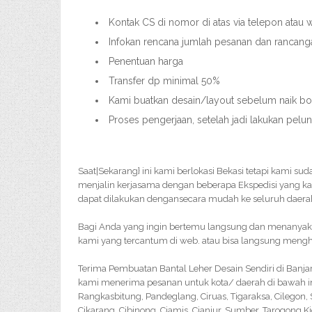
Kontak CS di nomor di atas via telepon atau
Infokan rencana jumlah pesanan dan rancang
Penentuan harga
Transfer dp minimal 50%
Kami buatkan desain/layout sebelum naik bord
Proses pengerjaan, setelah jadi lakukan pelu
Saat|Sekarang} ini kami berlokasi Bekasi tetapi kami su
menjalin kerjasama dengan beberapa Ekspedisi yang k
dapat dilakukan dengansecara mudah ke seluruh daerah
Bagi Anda yang ingin bertemu langsung dan menanyakan 
kami yang tercantum di web. atau bisa langsung menghu
Terima Pembuatan Bantal Leher Desain Sendiri di Banja
kami menerima pesanan untuk kota/ daerah di bawah i
Rangkasbitung, Pandeglang, Ciruas, Tigaraksa, Cilegon
Cikarang, Cibinong, Ciamis, Cianjur, Sumber, Tarogong K