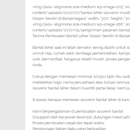
<img class=”alignnone size-medium wp-image-205″ src
content/uploads/2017/07/bantal-leher-souvenir-mudik
Desain Sendiri di Banjarnegara” width=”300″ height=”30
<img class=”alignnone size-medium wp-image-168″ src
content/uploads/2017/05/pengiriman-pesanan-bantal
Terima Pembuatan Bantal Leher Desain Sendiri di Banja
Bantal leher saat ini telah semakin sering dipilih untuk
umroh Haji, rumah sakit, lembaga pemerintahan, kampus
unik, bermanfaat, harganya relatif murah, proses peng
Anda.
Cukup dengan memesan minimal 100pcs bpk/ibu sudah b
meletakkan logo, nama perusahaan atau tulisan lainny
souvenir bantal leher dalam kuantiti partai besar, kami
8 alasan kenapa memesan souvenir bantal leher di kami
Kami berpengalaman di pembuatan souvenir bantal
Disupport oleh karyawan terampil, dukungan mesin jahi
Proses pembuatan cepat dan tepat waktu
Penggunaan bahan baku yang berkualitas