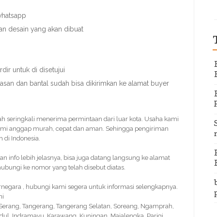
 whatsapp
an desain yang akan dibuat
ir untuk di disetujui
nasan dan bantal sudah bisa dikirimkan ke alamat buyer
dah seringkali menerima permintaan dari luar kota. Usaha kami
ami anggap murah, cepat dan aman. Sehingga pengiriman
 di Indonesia.
info lebih jelasnya, bisa juga datang langsung ke alamat
bungi ke nomor yang telah disebut diatas.
rnegara , hubungi kami segera untuk informasi selengkapnya.
ni
, Serang, Tangerang, Tangerang Selatan, Soreang, Ngamprah,
idul, Indramayu, Karawang, Kuningan, Majalengka, Parigi,