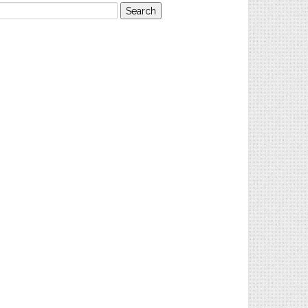
earch
or: