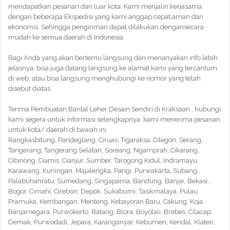
mendapatkan pesanan dari luar kota. Kami menjalin kerjasama
dengan beberapa Ekspedisi yang kami anggap cepat,aman dan
ekonomis. Sehingga pengiriman dapat dilakukan dengansecara
mudah ke semua daerah di Indonesia.
Bagi Anda yang akan bertemu langsung dan menanyakan info lebih
jelasnya, bisa juga datang langsung ke alamat kami yang tercantum
di web. atau bisa langsung menghubungi ke nomor yang telah
disebut diatas.
Terima Pembuatan Bantal Leher Desain Sendiri di Kraksaan , hubungi
kami segera untuk informasi selengkapnya. kami menerima pesanan
untuk kota/ daerah di bawah ini
Rangkasbitung, Pandeglang, Ciruas, Tigaraksa, Cilegon, Serang,
Tangerang, Tangerang Selatan, Soreang, Ngamprah, Cikarang,
Cibinong, Ciamis, Cianjur, Sumber, Tarogong Kidul, Indramayu,
Karawang, Kuningan, Majalengka, Parigi, Purwakarta, Subang,
Palabuhanratu, Sumedang, Singaparna, Bandung, Banjar, Bekasi,
Bogor, Cimahi, Cirebon, Depok, Sukabumi, Tasikmalaya, Pulau
Pramuka, Kembangan, Menteng, Kebayoran Baru, Cakung, Koja,
Banjarnegara, Purwokerto, Batang, Blora, Boyolali, Brebes, Cilacap,
Demak, Purwodadi, Jepara, Karanganyar, Kebumen, Kendal, Klaten,