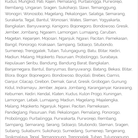
Kudus, Mungkid, Pati, Kajen, Pemalang, Purbalingga, Purworejo,
Rembang, Ungaran, Sragen, Sukoharjo, Slawi, Temanggung,
Wonogiri, Wonosobo, Magelang, Pekalongan, Salatiga, Semarang,
Surakarta, Tegal, Bantul, Wonosari, Wates, Sleman, Yogyakarta,
Bangkalan, Banyuwangi, Kanigoro, Bojonegoro, Bondowoso, Gresik,
Jember, Jombang, Ngasem, Lamongan, Lumajang, Caruban,
Magetan, Kepanjen, Mojosari, Nganjuk, Ngawi, Pacitan, Pamekasan,
Bangil, Ponorogo, Kraksaan, Sampang, Sidoarjo, Situbondo,
Sumenep, Trenggalek, Tuban, Tulungagung, Batu, Blitar, Kediri,
Madiun, Malang, Mojokerto, Pasuruan, Probolinggo, Surabaya,
Kepulauan Seribu, Bandung, Bandung Barat, Bangkalan,
Banjarnegara, Bantul, Banyumas, Banyuwangi, Batang, Bekasi, Blitar,
Blora, Bogor, Bojonegoro, Bondowoso, Boyolali, Brebes, Ciamis,
Cianjur, Cilacap, Cirebon, Demak, Garut, Gresik, Grobogan, Gunung
Kidul, Indramayu, Jember, Jepara, Jombang, Karanganyar, Karawang,
Kebumen, Kediri, Kendal, Klaten, Kudus, Kulon Progo, Kuningan,
Lamongan, Lebak, Lumajang, Madiun, Magelang, Majalengka,
Malang, Mojokerto, Nganjuk, Ngawi, Pacitan, Pamekasan,
Pandeglang, Pasuruan, Pati, Pekalongan, Pemalang, Ponorogo,
Probolinggo, Purbalingga, Purwakarta, Purworejo, Rembang,
Sampang, Semarang, Serang, Sidoarjo, Situbondo, Sleman, Sragen,
Subang, Sukabumi, Sukoharjo, Sumedang, Sumenep, Tangerang,
Tasikmalaya, Tegal, Temanggung, Trenggalek, Tuban, Tulungagung,