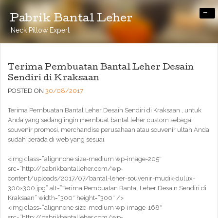
-
Pabrik Bantal Leher
Neck Pillow Expert
Terima Pembuatan Bantal Leher Desain
Sendiri di Kraksaan
POSTED ON
30/08/2017
Terima Pembuatan Bantal Leher Desain Sendiri di Kraksaan , untuk
Anda yang sedang ingin membuat bantal leher custom sebagai
souvenir promosi, merchandise perusahaan atau souvenir ultah Anda
sudah berada di web yang sesuai.
<img class=”alignnone size-medium wp-image-205″
src=”http://pabrikbantalleher.com/wp-
content/uploads/2017/07/bantal-leher-souvenir-mudik-dulux-
300×300.jpg” alt=”Terima Pembuatan Bantal Leher Desain Sendiri di
Kraksaan” width=”300″ height=”300″ />
<img class=”alignnone size-medium wp-image-168″
src=”http://pabrikbantalleher.com/wp-