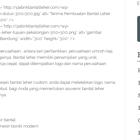
E
=”http://pabrikbantalleher.com/wp-
-dulux-300×300.jpg” alt=”Terima Pembuatan Bantal Leher
300″ />
=”http://pabrikbantalleher.com/wp-
-leher-tujuan-pekalongan-300×300.png” alt=”gambar
 Bandung” width=”300″ height=”300″ />
r perusahaan , antara lain perbankkan, perusahaan umroh Haji,
ainya. Bantal leher memiliki penampilan yang unik,
nya cepat, dapat ditempatkan logo dan nama perusahaan
san bantal leher custom, anda dapat meletakkan logo, nama
sebut. bagi Anda yang memerlukan souvenir bantal leher
nya.
r bantal
 mesin bordir modern