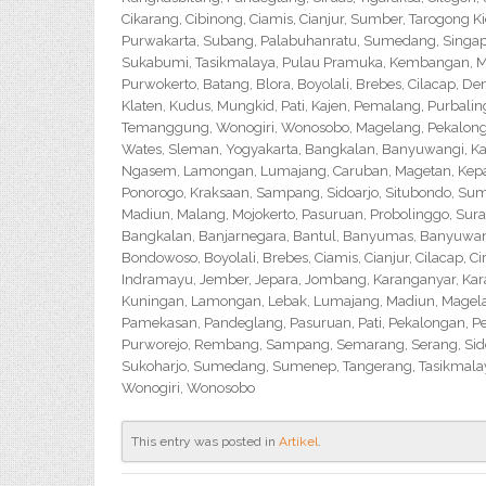
Cikarang, Cibinong, Ciamis, Cianjur, Sumber, Tarogong K
Purwakarta, Subang, Palabuhanratu, Sumedang, Singapar
Sukabumi, Tasikmalaya, Pulau Pramuka, Kembangan, Me
Purwokerto, Batang, Blora, Boyolali, Brebes, Cilacap, 
Klaten, Kudus, Mungkid, Pati, Kajen, Pemalang, Purbali
Temanggung, Wonogiri, Wonosobo, Magelang, Pekalongan,
Wates, Sleman, Yogyakarta, Bangkalan, Banyuwangi, Ka
Ngasem, Lamongan, Lumajang, Caruban, Magetan, Kepanj
Ponorogo, Kraksaan, Sampang, Sidoarjo, Situbondo, Sume
Madiun, Malang, Mojokerto, Pasuruan, Probolinggo, Sur
Bangkalan, Banjarnegara, Bantul, Banyumas, Banyuwangi,
Bondowoso, Boyolali, Brebes, Ciamis, Cianjur, Cilacap, 
Indramayu, Jember, Jepara, Jombang, Karanganyar, Kara
Kuningan, Lamongan, Lebak, Lumajang, Madiun, Magelan
Pamekasan, Pandeglang, Pasuruan, Pati, Pekalongan, P
Purworejo, Rembang, Sampang, Semarang, Serang, Sido
Sukoharjo, Sumedang, Sumenep, Tangerang, Tasikmalay
Wonogiri, Wonosobo
This entry was posted in
Artikel
.