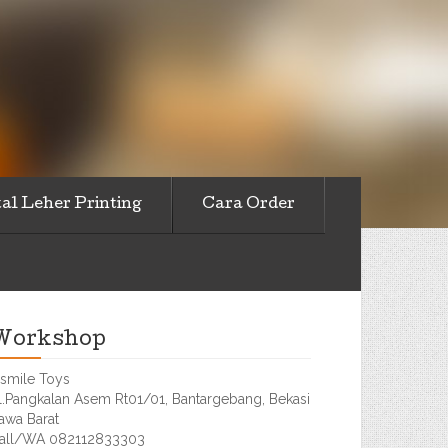
al Leher Printing
Cara Order
Workshop
smile Toys
l.Pangkalan Asem Rt01/01, Bantargebang, Bekasi
awa Barat
all/WA 082112833303