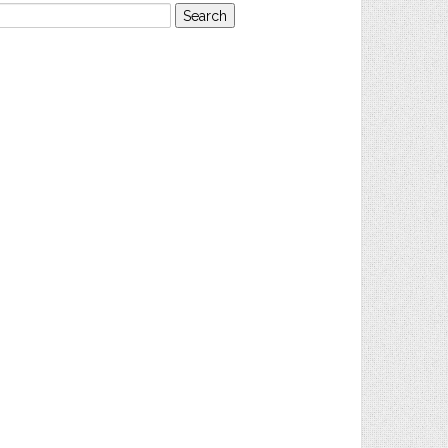
earch
or: