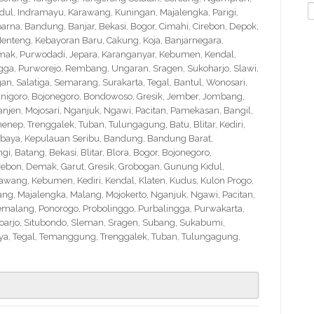
S
idul, Indramayu, Karawang, Kuningan, Majalengka, Parigi,
f
na, Bandung, Banjar, Bekasi, Bogor, Cimahi, Cirebon, Depok,
nteng, Kebayoran Baru, Cakung, Koja, Banjarnegara,
Demak, Purwodadi, Jepara, Karanganyar, Kebumen, Kendal,
ngga, Purworejo, Rembang, Ungaran, Sragen, Sukoharjo, Slawi,
 Salatiga, Semarang, Surakarta, Tegal, Bantul, Wonosari,
nigoro, Bojonegoro, Bondowoso, Gresik, Jember, Jombang,
en, Mojosari, Nganjuk, Ngawi, Pacitan, Pamekasan, Bangil,
nep, Trenggalek, Tuban, Tulungagung, Batu, Blitar, Kediri,
abaya, Kepulauan Seribu, Bandung, Bandung Barat,
 Batang, Bekasi, Blitar, Blora, Bogor, Bojonegoro,
Cirebon, Demak, Garut, Gresik, Grobogan, Gunung Kidul,
wang, Kebumen, Kediri, Kendal, Klaten, Kudus, Kulon Progo,
g, Majalengka, Malang, Mojokerto, Nganjuk, Ngawi, Pacitan,
emalang, Ponorogo, Probolinggo, Purbalingga, Purwakarta,
arjo, Situbondo, Sleman, Sragen, Subang, Sukabumi,
a, Tegal, Temanggung, Trenggalek, Tuban, Tulungagung,