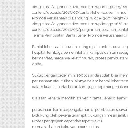
<img class=”alignnone size-medium wp-image-205″ src
content/uploads/2017/07/bantal-leher-souvenir-mudik
Promosi Perusahaan di Bandung” width=”300″ height=”
<img class=”alignnone size-medium wp-image-168″ src
content/uploads/2017/05/pengiriman-pesanan-bantal
Terima Pembuatan Bantal Leher Promosi Perusahaan di
Bantal leher saat ini sudah sering dipilih untuk souveni
hospital, lembaga pemerintahan, kampus dan lain sebag
bermanfaat, harganya relatif murah, proses pembuatan
Anda.
Cukup dengan order min. 100pcs anda sudah bisa meme
perusahaan atau tulisan lainnya dalam bantal leher ter
dalam kuantiti partai besar, kami juga siap mengerjakan
8 alasan kenapa memilih souvenir bantal leher di kami ;
perusahaan kami berpengalaman di pembuatan souveni
Didukung oleh pekerja terampil, dukungan mesin jahit,
Proses pengerjaan cepat dan tepat waktu
memakai bahan baku yang berkualitas