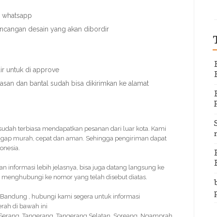
u whatsapp
ancangan desain yang akan dibordir
r untuk di approve
nasan dan bantal sudah bisa dikirimkan ke alamat
i sudah terbiasa mendapatkan pesanan dari luar kota. Kami
ggap murah, cepat dan aman. Sehingga pengiriman dapat
onesia.
informasi lebih jelasnya, bisa juga datang langsung ke
 menghubungi ke nomor yang telah disebut diatas.
Bandung , hubungi kami segera untuk informasi
rah di bawah ini
, Serang, Tangerang, Tangerang Selatan, Soreang, Ngamprah,