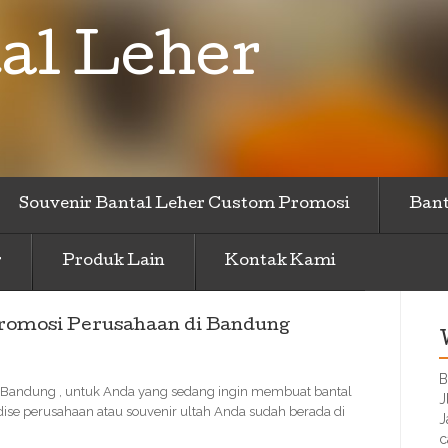
al Leher
Souvenir Bantal Leher Custom Promosi
Bant
r
Produk Lain
Kontak Kami
romosi Perusahaan di Bandung
B
 Bandung , untuk Anda yang sedang ingin membuat bantal
J
dise perusahaan atau souvenir ultah Anda sudah berada di
J
c