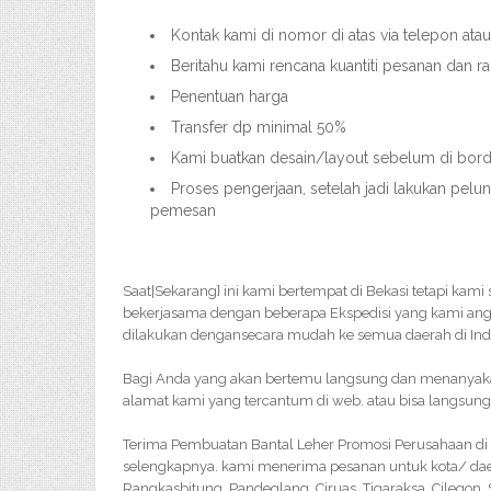
Kontak kami di nomor di atas via telepon ata
Beritahu kami rencana kuantiti pesanan dan r
Penentuan harga
Transfer dp minimal 50%
Kami buatkan desain/layout sebelum di bordi
Proses pengerjaan, setelah jadi lakukan pelu
pemesan
Saat|Sekarang} ini kami bertempat di Bekasi tetapi kam
bekerjasama dengan beberapa Ekspedisi yang kami an
dilakukan dengansecara mudah ke semua daerah di Ind
Bagi Anda yang akan bertemu langsung dan menanyakan 
alamat kami yang tercantum di web. atau bisa langsung
Terima Pembuatan Bantal Leher Promosi Perusahaan di 
selengkapnya. kami menerima pesanan untuk kota/ dae
Rangkasbitung, Pandeglang, Ciruas, Tigaraksa, Cilegon